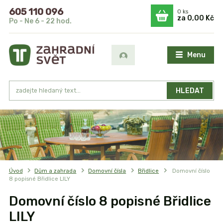
605 110 096
0
ks
za
0,00 Kč
Po - Ne 6 - 22 hod.
Menu
HLEDAT
Úvod
Dům a zahrada
Domovní čísla
Břidlice
Domovní číslo
8 popisné Břidlice LILY
Domovní číslo 8 popisné Břidlice
LILY