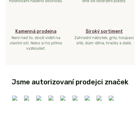
hodnocení našeho obchodu.
dne od obdržení platby.
Kamenná prodejna
Široký sortiment
Není nad to, zboží vidět na
Zahradní nábytek, grily, houpací
vlastní oči. Nebo si ho přímo
sítě, dům-dílna, hračky a další.
vyzkoušet.
Jsme autorizovaní prodejci značek