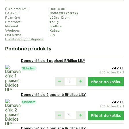
Číslo produktu:
DCBCL08
EAN kód:
8594207260722
Rozměry:
výška 12 cm
Hmotnost:
176 g
Materiál:
břidlice
Výrobce:
Kateon
Styl písma:
Lily
Hlídat cenu / dostupnost
Podobné produkty
Domovní číslo 1 popisné Břidlice LILY
249 Kč
Skladem
206 Kč
bez DPH
Přidat do košíku
Domovní číslo 2 popisné Břidlice LILY
249 Kč
Skladem
206 Kč
bez DPH
Přidat do košíku
Domovní číslo 3 popisné Břidlice LILY