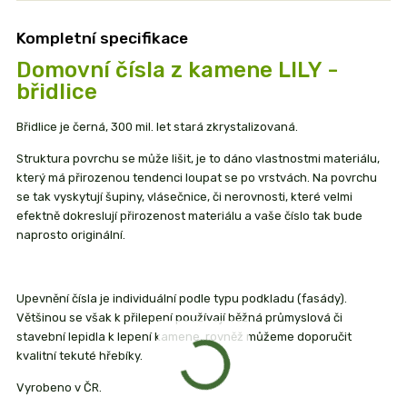
Kompletní specifikace
Domovní čísla z kamene LILY -
břidlice
Břidlice je černá, 300 mil. let stará zkrystalizovaná.
Struktura povrchu se může lišit, je to dáno vlastnostmi materiálu,
který má přirozenou tendenci loupat se po vrstvách. Na povrchu
se tak vyskytují šupiny, vlásečnice, či nerovnosti, které velmi
efektně dokreslují přirozenost materiálu a vaše číslo tak bude
naprosto originální.
Upevnění čísla je individuální podle typu podkladu (fasády).
Většinou se však k přilepení používají běžná průmyslová či
stavební lepidla k lepení kamene, rovněž můžeme doporučit
kvalitní tekuté hřebíky.
Vyrobeno v ČR.