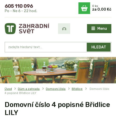
605 110 096
0
ks
za
0,00 Kč
Po - Ne 6 - 22 hod.
Menu
HLEDAT
Úvod
Dům a zahrada
Domovní čísla
Břidlice
Domovní číslo
4 popisné Břidlice LILY
Domovní číslo 4 popisné Břidlice
LILY