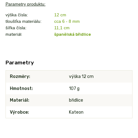
Parametry produktu:
výška čísla:
12 cm
tloušťka materiálu:
cca 6 - 8 mm
šířka čísla:
11,1
cm
materiál:
španělská břidlice
Parametry
Rozměry
výška 12 cm
Hmotnost
107 g
Materiál
břidlice
Výrobce
Kateon