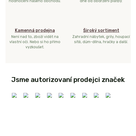
hodnocení našeho obchodu.
dne od obdržení platby.
Kamenná prodejna
Široký sortiment
Není nad to, zboží vidět na
Zahradní nábytek, grily, houpací
vlastní oči. Nebo si ho přímo
sítě, dům-dílna, hračky a další.
vyzkoušet.
Jsme autorizovaní prodejci značek