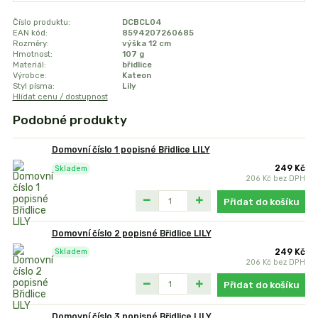
Číslo produktu:
DCBCL04
EAN kód:
8594207260685
Rozměry:
výška 12 cm
Hmotnost:
107 g
Materiál:
břidlice
Výrobce:
Kateon
Styl písma:
Lily
Hlídat cenu / dostupnost
Podobné produkty
Domovní číslo 1 popisné Břidlice LILY
249 Kč
Skladem
206 Kč
bez DPH
Přidat do košíku
Domovní číslo 2 popisné Břidlice LILY
249 Kč
Skladem
206 Kč
bez DPH
Přidat do košíku
Domovní číslo 3 popisné Břidlice LILY