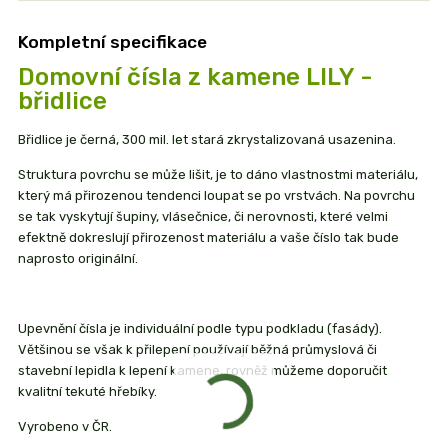
Kompletní specifikace
Domovní čísla z kamene LILY -
břidlice
Břidlice je černá, 300 mil. let stará zkrystalizovaná usazenina.
Struktura povrchu se může lišit, je to dáno vlastnostmi materiálu,
který má přirozenou tendenci loupat se po vrstvách. Na povrchu
se tak vyskytují šupiny, vlásečnice, či nerovnosti, které velmi
efektně dokreslují přirozenost materiálu a vaše číslo tak bude
naprosto originální.
Upevnění čísla je individuální podle typu podkladu (fasády).
Většinou se však k přilepení používají běžná průmyslová či
stavební lepidla k lepení kamene, rovněž můžeme doporučit
kvalitní tekuté hřebíky.
Vyrobeno v ČR.