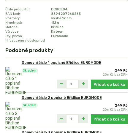
Číslo produktu:
DCBCE04
EAN kód:
8594207260265
Rozměry:
výška 12 cm
Hmotnost:
112 g
Materiál:
břidlice
Výrobce:
Kateon
Styl písma:
Euromode
Hlídat cenu / dostupnost
Podobné produkty
Domovní číslo 1 popisné Břidlice EUROMODE
249 Kč
Skladem
206 Kč
bez DPH
Přidat do košíku
Domovní číslo 2 popisné Břidlice EUROMODE
249 Kč
Skladem
206 Kč
bez DPH
Přidat do košíku
Domovní číslo 3 popisné Břidlice EUROMODE