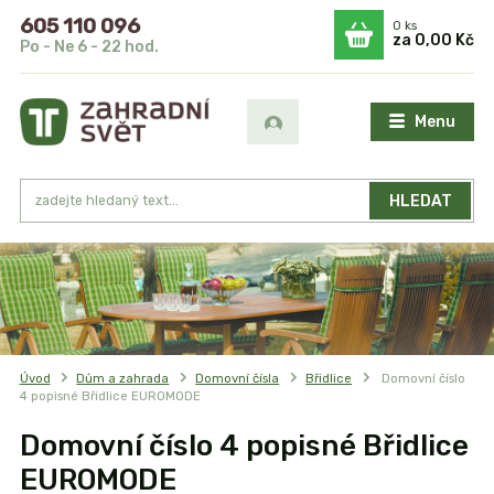
605 110 096
0
ks
za
0,00 Kč
Po - Ne 6 - 22 hod.
Menu
HLEDAT
Úvod
Dům a zahrada
Domovní čísla
Břidlice
Domovní číslo
4 popisné Břidlice EUROMODE
Domovní číslo 4 popisné Břidlice
EUROMODE