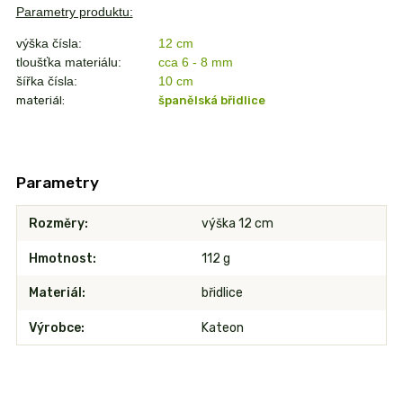
Parametry produktu:
výška čísla:
12 cm
tloušťka materiálu:
cca 6 - 8 mm
šířka čísla:
10
cm
materiál:
španělská břidlice
Parametry
Rozměry
výška 12 cm
Hmotnost
112 g
Materiál
břidlice
Výrobce
Kateon