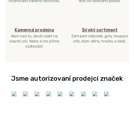
hodnocení našeho obchodu.
dne od obdržení platby.
Kamenná prodejna
Široký sortiment
Není nad to, zboží vidět na
Zahradní nábytek, grily, houpací
vlastní oči. Nebo si ho přímo
sítě, dům-dílna, hračky a další.
vyzkoušet.
Jsme autorizovaní prodejci značek