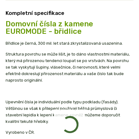
Kompletní specifikace
Domovní čísla z kamene
EUROMODE - břidlice
Břidlice je černá, 300 mil. let stará zkrystalizovaná usazenina.
Struktura povrchu se může lišit, je to dáno vlastnostmi materiálu,
který má přirozenou tendenci loupat se po vrstvách. Na povrchu
se tak vyskytují šupiny, vlásečnice, či nerovnosti, které velmi
efektně dokreslují přirozenost materiálu a vaše číslo tak bude
naprosto originální.
Upevnění čísla je individuální podle typu podkladu (fasády).
Většinou se však k přilepení používají běžná průmyslová či
stavební lepidla k lepení kamene, rovněž můžeme doporučit
kvalitní tekuté hřebíky.
Vyrobeno v ČR.