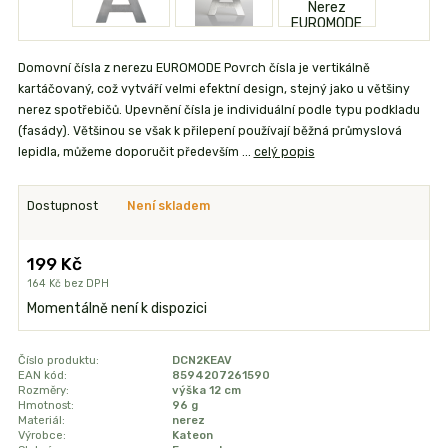
Domovní čísla z nerezu EUROMODE Povrch čísla je vertikálně
kartáčovaný, což vytváří velmi efektní design, stejný jako u většiny
nerez spotřebičů. Upevnění čísla je individuální podle typu podkladu
(fasády). Většinou se však k přilepení používají běžná průmyslová
lepidla, můžeme doporučit především ...
celý popis
Dostupnost
Není skladem
199 Kč
164 Kč
bez DPH
Momentálně není k dispozici
Číslo produktu:
DCN2KEAV
EAN kód:
8594207261590
Rozměry:
výška 12 cm
Hmotnost:
96 g
Materiál:
nerez
Výrobce:
Kateon