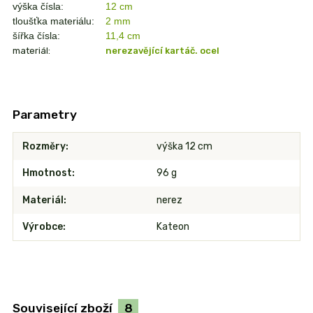
výška čísla:
12 cm
tloušťka materiálu:
2 mm
šířka čísla:
11,4 cm
materiál:
nerezavějící kartáč. ocel
Parametry
Rozměry
výška 12 cm
Hmotnost
96 g
Materiál
nerez
Výrobce
Kateon
Související zboží
8