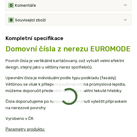
0
Komentáře
8
Související zboží
Kompletní specifikace
Domovní čísla z nerezu EUROMODE
Povrch čísla je vertikálně kartáčovaný, což vytváří velmi efektní
design, stejný jako u většiny nerez spotřebičů.
Upevnění čísla je individuální podle typu podkladu (fasády).
Většinou se však k přilepení používají běžná průmyslová lepidla,
můžeme doporučit především silikon či kvalitní tekuté hřebíky.
Čísla doporučujeme po nalepení a vytvrdnutí vyleštit přípravkem
na nerezové povrchy.
Vyrobeno v ČR.
Parametry produktu: