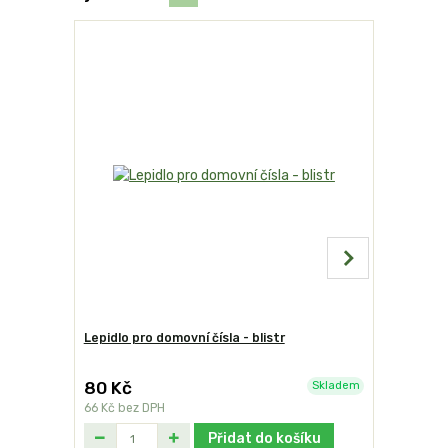
Lepidlo pro domovní čísla - blistr
Domovní č
80 Kč
199 Kč
Skladem
66 Kč
bez DPH
164 Kč
bez
Přidat do košíku