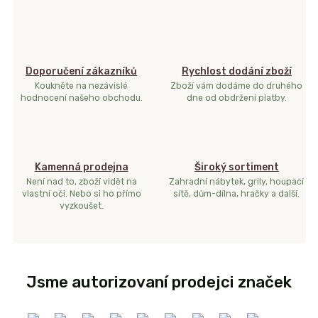
Doporučení zákazníků
Rychlost dodání zboží
Koukněte na nezávislé
Zboží vám dodáme do druhého
hodnocení našeho obchodu.
dne od obdržení platby.
Kamenná prodejna
Široký sortiment
Není nad to, zboží vidět na
Zahradní nábytek, grily, houpací
vlastní oči. Nebo si ho přímo
sítě, dům-dílna, hračky a další.
vyzkoušet.
Jsme autorizovaní prodejci značek