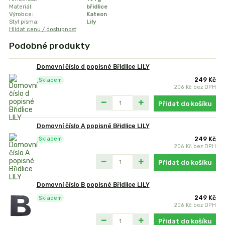
Materiál:
břidlice
Výrobce:
Kateon
Styl písma:
Lily
Hlídat cenu / dostupnost
Podobné produkty
Domovní číslo d popisné Břidlice LILY
249 Kč
Skladem
206 Kč
bez DPH
Přidat do košíku
Domovní číslo A popisné Břidlice LILY
249 Kč
Skladem
206 Kč
bez DPH
Přidat do košíku
Domovní číslo B popisné Břidlice LILY
249 Kč
Skladem
206 Kč
bez DPH
Přidat do košíku