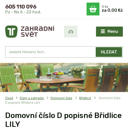
605 110 096
0
ks
za
0,00 Kč
Po - Ne 6 - 22 hod.
Menu
HLEDAT
Úvod
Dům a zahrada
Domovní čísla
Břidlice
Domovní číslo
D popisné Břidlice LILY
Domovní číslo D popisné Břidlice
LILY