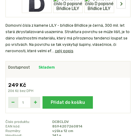
Domovní čísla z kamene LILY - břidlice Břidlice je černá, 300 mil. let
stará zkrystalizovaná usazenina. Struktura povrchu se může lišit, je to
dáno vlastnostmi materiálu, který má přirozenou tendenci loupat se
po vrstvách. Na povrchu se tak vyskytují šupiny, vlásečnice, či
nerovnosti, které velmi ef...
celý popis
Dostupnost
Skladem
249 Kč
206 Kč
bez DPH
Přidat do košíku
Číslo produktu:
DCBCLDV
EAN kód:
8594207260814
Rozměry:
výška 12 cm
Hmotnost:
141 g