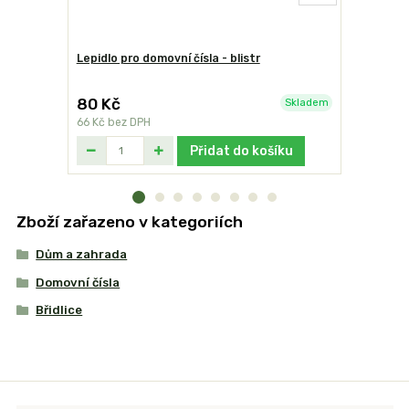
Lepidlo pro domovní čísla - blistr
Domovní čí
80 Kč
249 Kč
Skladem
66 Kč
bez DPH
206 Kč
bez
Přidat do košíku
Zboží zařazeno v kategoriích
Dům a zahrada
Domovní čísla
Břidlice