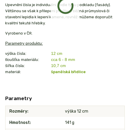
Upevnění čísla je individuální podle typu podkladu (fasády).
Většinou se však k přilepení používají běžná průmyslová či
stavební lepidla k lepení kamene, rovněž můžeme doporučit
kvalitní tekuté hřebíky.
Vyrobeno v ČR.
Parametry produktu:
výška čísla:
12 cm
tloušťka materiálu:
cca 6 - 8 mm
šířka čísla:
10,7
cm
materiál:
španělská břidlice
Parametry
Rozměry
výška 12 cm
Hmotnost
141 g