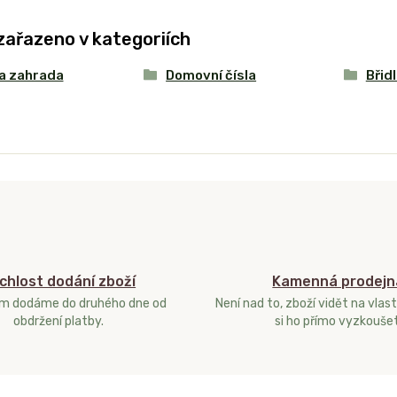
zařazeno v kategoriích
a zahrada
Domovní čísla
Břidl
chlost dodání zboží
Kamenná prodejn
ám dodáme do druhého dne od
Není nad to, zboží vidět na vlast
obdržení platby.
si ho přímo vyzkoušet