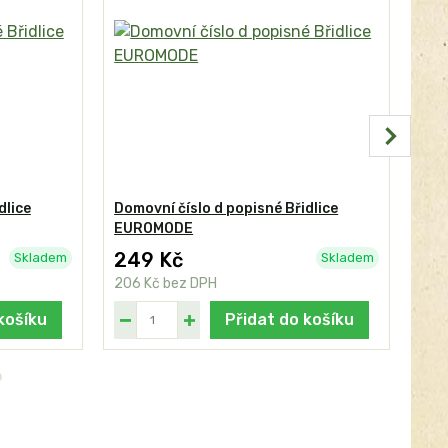
dlice
Domovní číslo d popisné Břidlice
Dom
EUROMODE
FR
249 Kč
24
Skladem
Skladem
206 Kč
bez DPH
206
košíku
Přidat do košíku