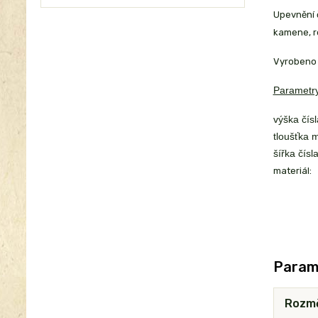
Upevnění č
kamene, r
Vyrobeno 
Parametry
výška čísl
tloušťka m
šířka čísla
materiál:
Param
Rozm