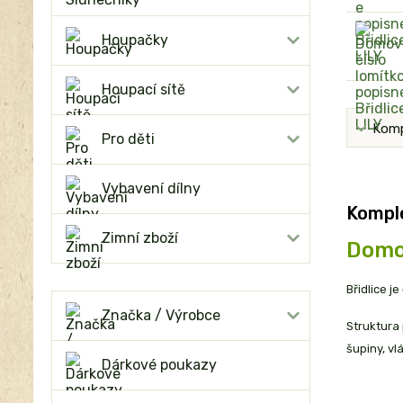
Houpačky
Houpací sítě
Komp
Pro děti
Vybavení dílny
Komple
Zimní zboží
Domov
Břidlice j
Značka / Výrobce
Struktura 
šupiny, vl
Dárkové poukazy