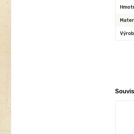
Hmot
Mater
Výrob
Souvis