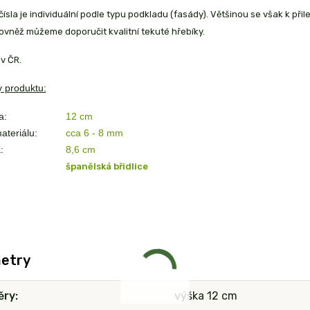
ísla je individuální podle typu podkladu (fasády). Většinou se však k přil
ovněž můžeme doporučit kvalitní tekuté hřebíky.
v ČR.
 produktu:
a:
12 cm
ateriálu:
cca 6 - 8 mm
:
8,6
cm
španělská břidlice
etry
ěry
výška 12 cm