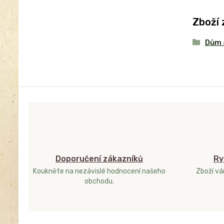
Zboží 
Dům 
Doporučení zákazníků
Ry
Koukněte na nezávislé hodnocení našeho
Zboží v
obchodu.