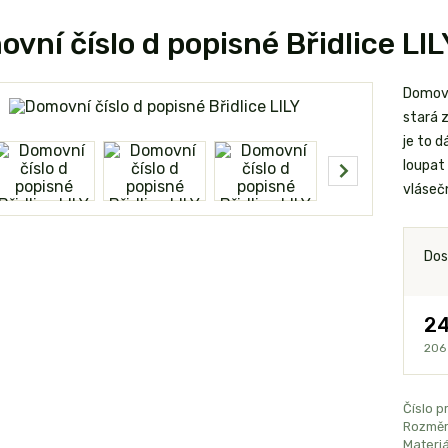
vní číslo d popisné Břidlice LIL
Domovní
stará 
je to 
loupat 
vlásečn
Dos
24
206
Číslo p
Rozměr
Materiá