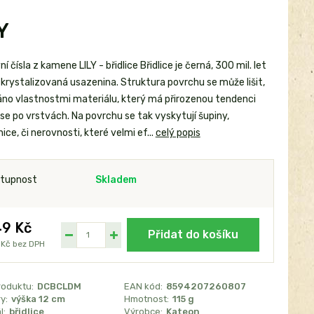
Y
 čísla z kamene LILY - břidlice Břidlice je černá, 300 mil. let
zkrystalizovaná usazenina. Struktura povrchu se může lišit,
dáno vlastnostmi materiálu, který má přirozenou tendenci
se po vrstvách. Na povrchu se tak vyskytují šupiny,
ice, či nerovnosti, které velmi ef...
celý popis
tupnost
Skladem
9 Kč
Přidat do košíku
 Kč
bez DPH
roduktu:
DCBCLDM
EAN kód:
8594207260807
y:
výška 12 cm
Hmotnost:
115 g
l:
břidlice
Výrobce:
Kateon