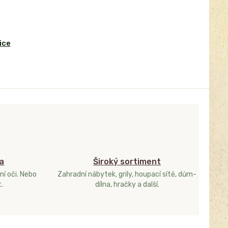
ice
a
Široký sortiment
ní oči. Nebo
Zahradní nábytek, grily, houpací sítě, dům-
.
dílna, hračky a další.