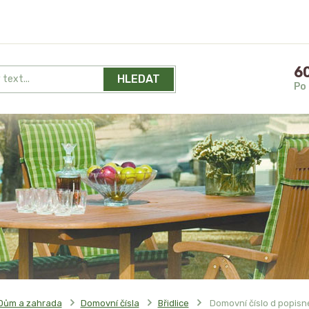
60
HLEDAT
Po 
Dům a zahrada
Domovní čísla
Břidlice
Domovní číslo d popisné