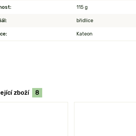
nost
115 g
iál
břidlice
ce
Kateon
ející zboží
8