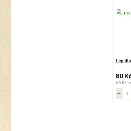
Lepidlo
80 K
66 Kč
b