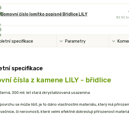
Domovní číslo lomítko popisné Břidlice LILY
82 Kč
b
letní specifikace
Parametry
Kome
tní specifikace
ní čísla z kamene LILY - břidlice
e černá, 300 mil. let stará zkrystalizovaná usazenina.
povrchu se může lišit, je to dáno vlastnostmi materiálu, který má přiroze
ásečnice, či nerovnosti, které velmi efektně dokreslují přirozenost materiá