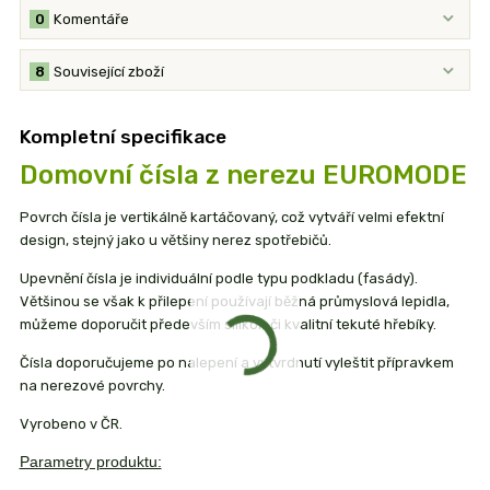
0
Komentáře
8
Související zboží
Kompletní specifikace
Domovní čísla z nerezu EUROMODE
Povrch čísla je vertikálně kartáčovaný, což vytváří velmi efektní
design, stejný jako u většiny nerez spotřebičů.
Upevnění čísla je individuální podle typu podkladu (fasády).
Většinou se však k přilepení používají běžná průmyslová lepidla,
můžeme doporučit především silikon či kvalitní tekuté hřebíky.
Čísla doporučujeme po nalepení a vytvrdnutí vyleštit přípravkem
na nerezové povrchy.
Vyrobeno v ČR.
Parametry produktu: