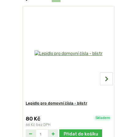
Lepidlo pro domovní čísla - blistr
Domovní č
80 Kč
199 Kč
Skladem
66 Kč
bez DPH
164 Kč
bez
Přidat do košíku