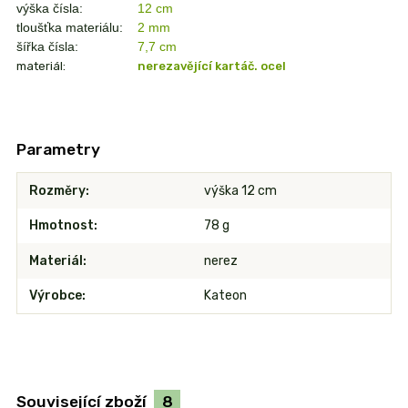
výška čísla:
12 cm
tloušťka materiálu:
2 mm
šířka čísla:
7,7 cm
materiál:
nerezavějící kartáč. ocel
Parametry
Rozměry
výška 12 cm
Hmotnost
78 g
Materiál
nerez
Výrobce
Kateon
Související zboží
8