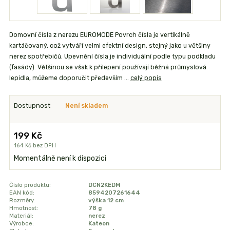
Domovní čísla z nerezu EUROMODE Povrch čísla je vertikálně
kartáčovaný, což vytváří velmi efektní design, stejný jako u většiny
nerez spotřebičů. Upevnění čísla je individuální podle typu podkladu
(fasády). Většinou se však k přilepení používají běžná průmyslová
lepidla, můžeme doporučit především ...
celý popis
Dostupnost
Není skladem
199 Kč
164 Kč
bez DPH
Momentálně není k dispozici
Číslo produktu:
DCN2KEDM
EAN kód:
8594207261644
Rozměry:
výška 12 cm
Hmotnost:
78 g
Materiál:
nerez
Výrobce:
Kateon