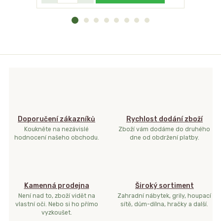
Doporučení zákazníků
Rychlost dodání zboží
Koukněte na nezávislé
Zboží vám dodáme do druhého
hodnocení našeho obchodu.
dne od obdržení platby.
Kamenná prodejna
Široký sortiment
Není nad to, zboží vidět na
Zahradní nábytek, grily, houpací
vlastní oči. Nebo si ho přímo
sítě, dům-dílna, hračky a další.
vyzkoušet.