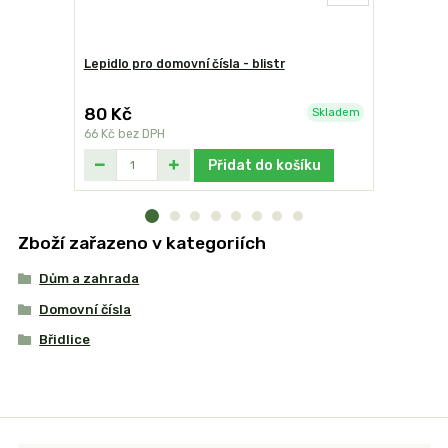
Lepidlo pro domovní čísla - blistr
Domovní čí
80 Kč
249 Kč
Skladem
66 Kč
bez DPH
206 Kč
bez
Přidat do košíku
Zboží zařazeno v kategoriích
Dům a zahrada
Domovní čísla
Břidlice