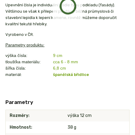
Upevnění čísla je individuální podle typu podkladu (fasády).
Většinou se však k přilepení používají běžná průmyslová či
stavební lepidla k lepení kamene, rovněž můžeme doporučit
kvalitní tekuté hřebíky.
Vyrobeno v ČR.
Parametry produktu:
výška čísla:
9 cm
tloušťka materiálu:
cca 6 - 8 mm
šířka čísla:
6,8
cm
materiál:
španělská břidlice
Parametry
Rozměry
výška 12 cm
Hmotnost
38 g