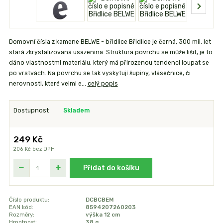
Domovní čísla z kamene BELWE - břidlice Břidlice je černá, 300 mil. let
stará zkrystalizovaná usazenina. Struktura povrchu se může lišit, je to
dáno vlastnostmi materiálu, který má přirozenou tendenci loupat se
po vrstvách. Na povrchu se tak vyskytují šupiny, vlásečnice, či
nerovnosti, které velmi e...
celý popis
Dostupnost
Skladem
249 Kč
206 Kč
bez DPH
Přidat do košíku
Číslo produktu:
DCBCBEM
EAN kód:
8594207260203
Rozměry:
výška 12 cm
Hmotnost:
38 g