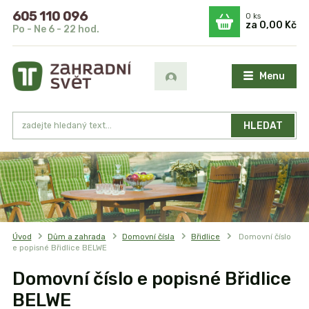
605 110 096
0
ks
za
0,00 Kč
Po - Ne 6 - 22 hod.
Menu
HLEDAT
Úvod
Dům a zahrada
Domovní čísla
Břidlice
Domovní číslo
e popisné Břidlice BELWE
Domovní číslo e popisné Břidlice
BELWE