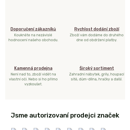
Doporučení zákazníků
Rychlost dodání zboží
Koukněte na nezávislé
Zboží vám dodáme do druhého
hodnocení našeho obchodu.
dne od obdržení platby.
Kamenná prodejna
Široký sortiment
Není nad to, zboží vidět na
Zahradní nábytek, grily, houpací
vlastní oči. Nebo si ho přímo
sítě, dům-dílna, hračky a další.
vyzkoušet.
Jsme autorizovaní prodejci značek