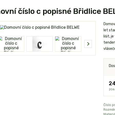
vní číslo c popisné Břidlice B
Domovní
let st
lišit, 
tendenc
vlásečn
Dos
24
206
Číslo p
Rozměr
Materiá