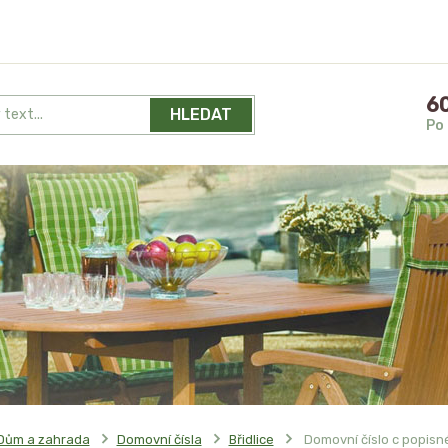
60
HLEDAT
Po 
Dům a zahrada
Domovní čísla
Břidlice
Domovní číslo c popisné