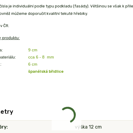
ísla je individuální podle typu podkladu (fasády). Většinou se však k přil
ovněž můžeme doporučit kvalitní tekuté hřebíky.
v ČR.
 produktu:
a:
9 cm
ateriálu:
cca 6 - 8 mm
:
6
cm
španělská břidlice
etry
ěry
výška 12 cm