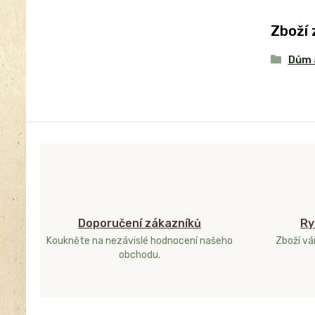
Zboží 
Dům 
Doporučení zákazníků
Ry
Koukněte na nezávislé hodnocení našeho
Zboží v
obchodu.