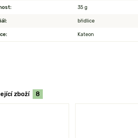
nost
35 g
iál
břidlice
ce
Kateon
ející zboží
8