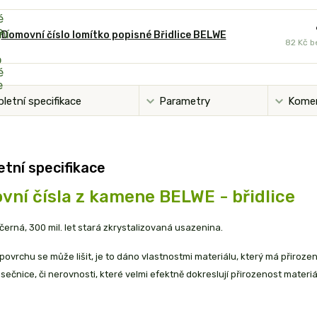
Domovní číslo lomítko popisné Břidlice BELWE
82 Kč
b
letní specifikace
Parametry
Kome
tní specifikace
ní čísla z kamene BELWE - břidlice
e černá, 300 mil. let stará zkrystalizovaná usazenina.
povrchu se může lišit, je to dáno vlastnostmi materiálu, který má přiroze
ásečnice, či nerovnosti, které velmi efektně dokreslují přirozenost materiá