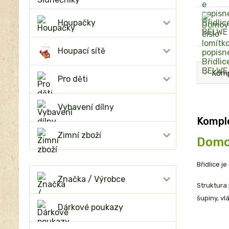
Houpačky
Houpací sítě
Komp
Pro děti
Vybavení dílny
Komple
Zimní zboží
Domov
Břidlice j
Značka / Výrobce
Struktura 
šupiny, vl
Dárkové poukazy