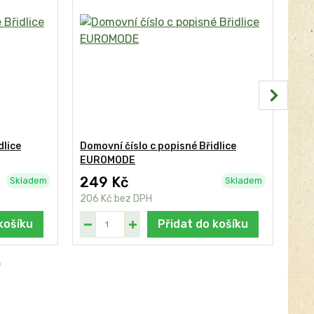
dlice
Domovní číslo c popisné Břidlice
Dom
EUROMODE
249 Kč
24
Skladem
Skladem
206 Kč
bez DPH
206
košíku
Přidat do košíku