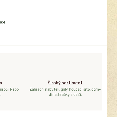
ice
a
Široký sortiment
ní oči. Nebo
Zahradní nábytek, grily, houpací sítě, dům-
.
dílna, hračky a další.