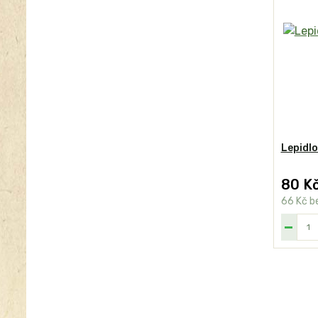
Lepidlo
80 K
66 Kč
b