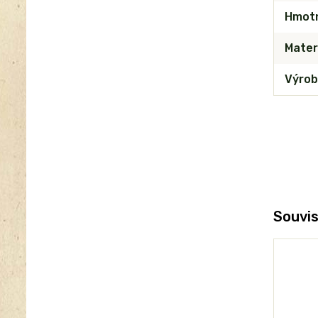
Hmot
Mater
Výrob
Souvis