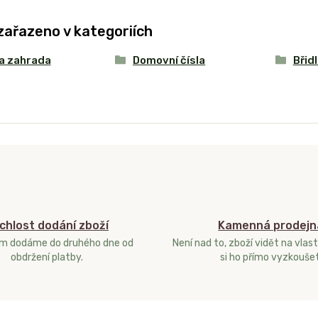
zařazeno v kategoriích
a zahrada
Domovní čísla
Břidl
chlost dodání zboží
Kamenná prodejn
ám dodáme do druhého dne od
Není nad to, zboží vidět na vlast
obdržení platby.
si ho přímo vyzkoušet