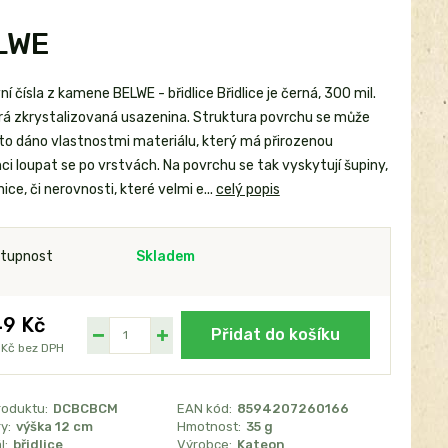
ELWE
 čísla z kamene BELWE - břidlice Břidlice je černá, 300 mil.
ará zkrystalizovaná usazenina. Struktura povrchu se může
je to dáno vlastnostmi materiálu, který má přirozenou
i loupat se po vrstvách. Na povrchu se tak vyskytují šupiny,
ice, či nerovnosti, které velmi e...
celý popis
tupnost
Skladem
9 Kč
Přidat do košíku
 Kč
bez DPH
roduktu:
DCBCBCM
EAN kód:
8594207260166
y:
výška 12 cm
Hmotnost:
35 g
l:
břidlice
Výrobce:
Kateon