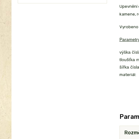
Upevnění č
kamene, r
Vyrobeno 
Parametry
výška čísl
tloušťka m
šířka čísla
materiál:
Param
Rozm