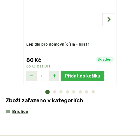
Lepidlo pro domovní čísla - blistr
Domovní čí
80 Kč
249 Kč
Skladem
66 Kč
bez DPH
206 Kč
bez
Přidat do košíku
Zboží zařazeno v kategoriích
Břidlice