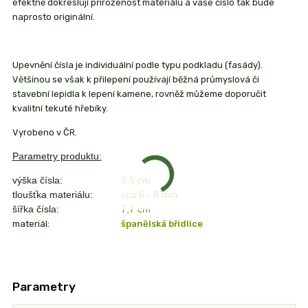
efektně dokreslují přirozenost materiálu a vaše číslo tak bude
naprosto originální.
Upevnění čísla je individuální podle typu podkladu (fasády).
Většinou se však k přilepení používají běžná průmyslová či
stavební lepidla k lepení kamene, rovněž můžeme doporučit
kvalitní tekuté hřebíky.
Vyrobeno v ČR.
Parametry produktu:
výška čísla:
8,5 cm
tloušťka materiálu:
cca 6 - 8 mm
šířka čísla:
7,7 cm
materiál:
španělská břidlice
Parametry