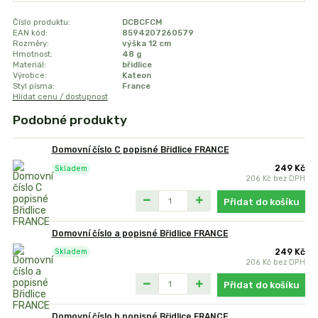
Číslo produktu:
DCBCFCM
EAN kód:
8594207260579
Rozměry:
výška 12 cm
Hmotnost:
48 g
Materiál:
břidlice
Výrobce:
Kateon
Styl písma:
France
Hlídat cenu / dostupnost
Podobné produkty
Domovní číslo C popisné Břidlice FRANCE
249 Kč
Skladem
206 Kč
bez DPH
Přidat do košíku
Domovní číslo a popisné Břidlice FRANCE
249 Kč
Skladem
206 Kč
bez DPH
Přidat do košíku
Domovní číslo b popisné Břidlice FRANCE