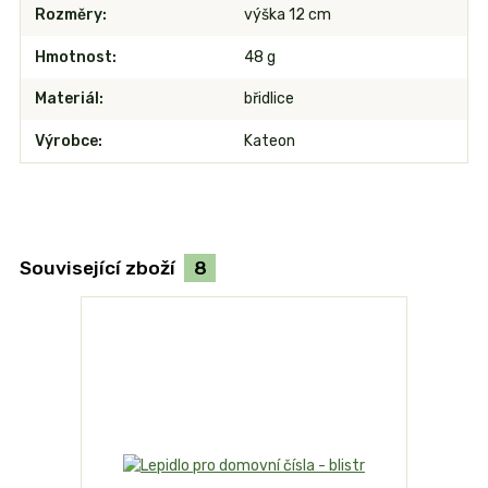
Rozměry
výška 12 cm
Hmotnost
48 g
Materiál
břidlice
Výrobce
Kateon
Související zboží
8