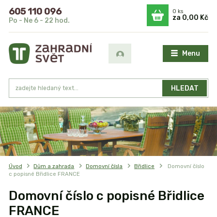
605 110 096
0
ks
za
0,00 Kč
Po - Ne 6 - 22 hod.
Menu
HLEDAT
Úvod
Dům a zahrada
Domovní čísla
Břidlice
Domovní číslo
c popisné Břidlice FRANCE
Domovní číslo c popisné Břidlice
FRANCE