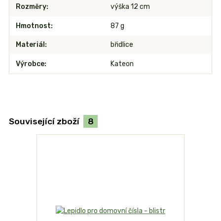
Rozměry
výška 12 cm
Hmotnost
87 g
Materiál
břidlice
Výrobce
Kateon
Související zboží
8