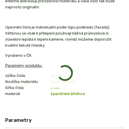
efektně dokreslují přirozenost materiálu a vaše číslo tak bude
naprosto originální.
Upevnění čísla je individuální podle typu podkladu (fasády).
Většinou se však k přilepení používají běžná průmyslová či
stavební lepidla k lepení kamene, rovněž můžeme doporučit
kvalitní tekuté hřebíky.
Vyrobeno v ČR.
Parametry produktu:
výška čísla:
12 cm
tloušťka materiálu:
cca 6 - 8 mm
šířka čísla:
9
cm
materiál:
španělská břidlice
Parametry