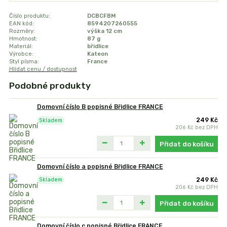
Číslo produktu:
DCBCFBM
EAN kód:
8594207260555
Rozměry:
výška 12 cm
Hmotnost:
87 g
Materiál:
břidlice
Výrobce:
Kateon
Styl písma:
France
Hlídat cenu / dostupnost
Podobné produkty
Domovní číslo B popisné Břidlice FRANCE
249 Kč
Skladem
206 Kč
bez DPH
Přidat do košíku
Domovní číslo a popisné Břidlice FRANCE
249 Kč
Skladem
206 Kč
bez DPH
Přidat do košíku
Domovní číslo c popisné Břidlice FRANCE