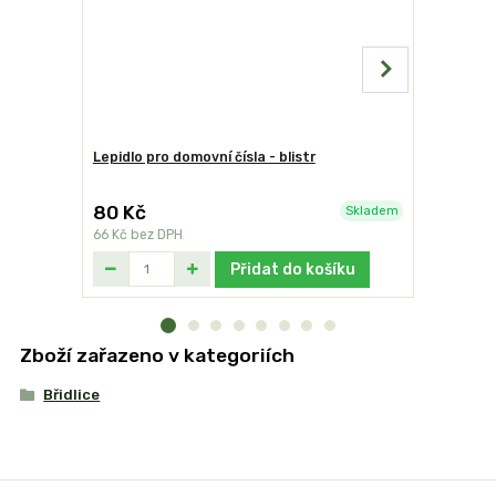
Lepidlo pro domovní čísla - blistr
Domovní čí
80 Kč
249 Kč
Skladem
66 Kč
bez DPH
206 Kč
bez
Přidat do košíku
Zboží zařazeno v kategoriích
Břidlice