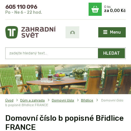
605 110 096
0
ks
za
0,00 Kč
Po - Ne 6 - 22 hod.
Menu
HLEDAT
Úvod
Dům a zahrada
Domovní čísla
Břidlice
Domovní číslo
b popisné Břidlice FRANCE
Domovní číslo b popisné Břidlice
FRANCE