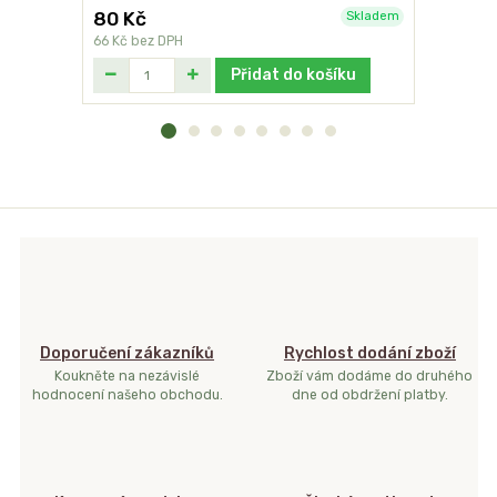
80 Kč
119 Kč
Skladem
66 Kč
bez DPH
98 Kč
bez 
Přidat do košíku
Doporučení zákazníků
Rychlost dodání zboží
Koukněte na nezávislé
Zboží vám dodáme do druhého
hodnocení našeho obchodu.
dne od obdržení platby.