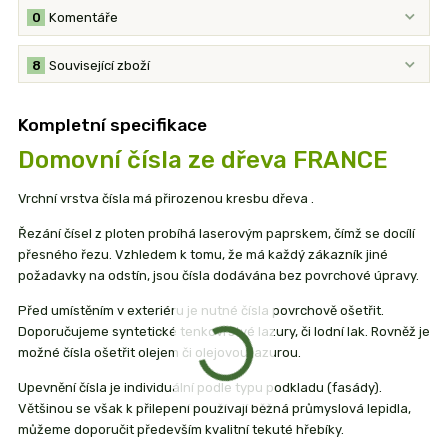
0
Komentáře
8
Související zboží
Kompletní specifikace
Domovní čísla ze dřeva FRANCE
Vrchní vrstva čísla má přirozenou kresbu dřeva .
Řezání čísel z ploten probíhá laserovým paprskem, čímž se docílí
přesného řezu. Vzhledem k tomu, že má každý zákazník jiné
požadavky na odstín, jsou čísla dodávána bez povrchové úpravy.
Před umístěním v exteriéru je nutné čísla povrchově ošetřit.
Doporučujeme syntetické tenkovrstvé lazury, či lodní lak. Rovněž je
možné čísla ošetřit olejem či olejovou lazurou.
Upevnění čísla je individuální podle typu podkladu (fasády).
Většinou se však k přilepení používají běžná průmyslová lepidla,
můžeme doporučit především kvalitní tekuté hřebíky.