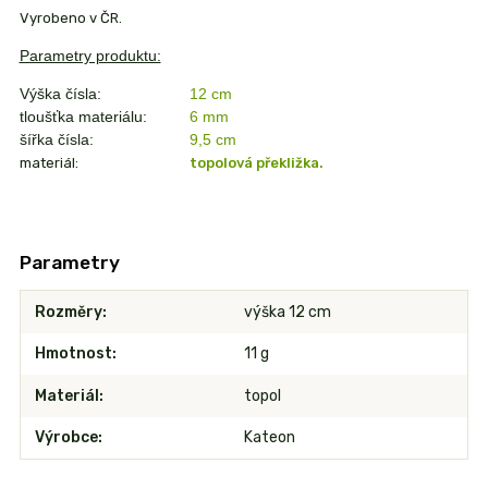
Vyrobeno v ČR.
Parametry produktu:
Výška čísla:
12 cm
tloušťka materiálu:
6 mm
šířka čísla:
9,5 cm
materiál:
topolová překližka.
Parametry
Rozměry
výška 12 cm
Hmotnost
11 g
Materiál
topol
Výrobce
Kateon