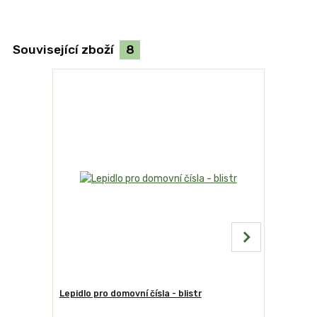
Související zboží
8
Lepidlo pro domovní čísla - blistr
Domovní čí
BELWE