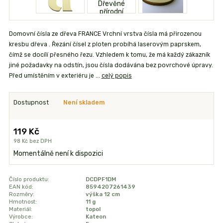
Domovní čísla ze dřeva FRANCE Vrchní vrstva čísla má přirozenou
kresbu dřeva . Řezání čísel z ploten probíhá laserovým paprskem,
čímž se docílí přesného řezu. Vzhledem k tomu, že má každý zákazník
jiné požadavky na odstín, jsou čísla dodávána bez povrchové úpravy.
Před umístěním v exteriéru je ...
celý popis
Dostupnost
Není skladem
119 Kč
98 Kč
bez DPH
Momentálně není k dispozici
Číslo produktu:
DCDPF1DM
EAN kód:
8594207261439
Rozměry:
výška 12 cm
Hmotnost:
11 g
Materiál:
topol
Výrobce:
Kateon