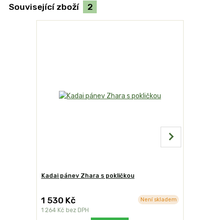
Související zboží
2
Kadai pánev Zhara s pokličkou
Kadai pán
1 530 Kč
1 805 K
Není skladem
1 264 Kč
bez DPH
1 492 Kč
b