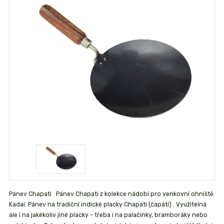
Pánev Chapati Pánev Chapati z kolekce nádobí pro venkovní ohniště
Kadai. Pánev na tradiční indické placky Chapati (čapátí) . Využitelná
ale i na jakékoliv jiné placky - třeba i na palačinky, bramboráky nebo