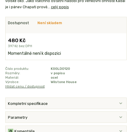
volské oko. Jako všechno ostatní nádobí pro venkovní ohniště Kadai
je i pánev Chapati prově...
celý popis
Dostupnost
Není skladem
480 Kč
397 Kč
bez DPH
Momentálně není k dispozici
Číslo produktu:
KGGLDO120
Rozměry:
v popisu
Materiál:
ocel
Výrobce:
Wilstone House
Hlídat cenu / dostupnost
Kompletní specifikace
Parametry
0
Komentáře