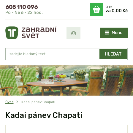
605 110 096
0
ks
za
0,00 Kč
Po - Ne 6 - 22 hod.
Menu
HLEDAT
Úvod
Kadai pánev Chapati
Kadai pánev Chapati