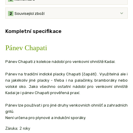
2
Související zboží
Kompletní specifikace
Pánev Chapati
Pánev Chapati z kolekce nádobí pro venkovní ohniště Kadai.
Pánev na tradiční indické placky Chapati (čapátí) . Využitelná ale i
na jakékoliv jiné placky - třeba i na palačinky, bramboráky nebo
volské oko. Jako všechno ostatní nádobí pro venkovní ohniště
Kadai je i pánev Chapati prověřená praxí.
Pánev lze používat i pro jiné druhy venkovních ohnišť a zahradních
grilů.
Není určena pro plynové a indukční sporáky.
Záruka: 2 roky