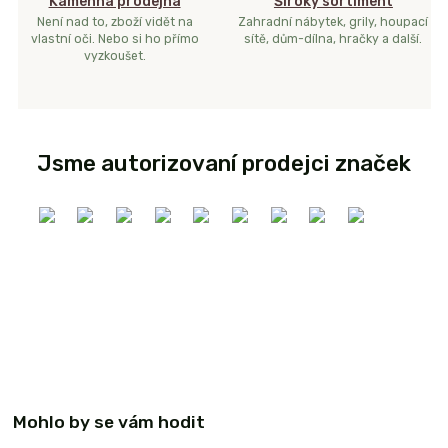
Kamenná prodejna
Široký sortiment
Není nad to, zboží vidět na
Zahradní nábytek, grily, houpací
vlastní oči. Nebo si ho přímo
sítě, dům-dílna, hračky a další.
vyzkoušet.
Jsme autorizovaní prodejci značek
Mohlo by se vám hodit