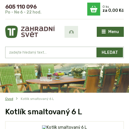
605 110 096
0
ks
za
0,00 Kč
Po - Ne 6 - 22 hod.
Menu
HLEDAT
Úvod
Kotlík smaltovaný 6 L
Kotlík smaltovaný 6 L