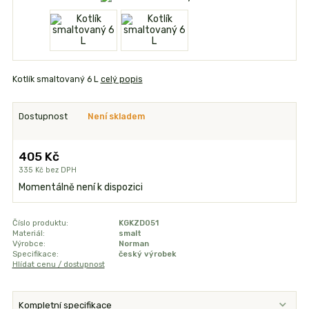
Kotlík smaltovaný 6 L
celý popis
Dostupnost
Není skladem
405 Kč
335 Kč
bez DPH
Momentálně není k dispozici
Číslo produktu:
KGKZD051
Materiál:
smalt
Výrobce:
Norman
Specifikace:
český výrobek
Hlídat cenu / dostupnost
Kompletní specifikace