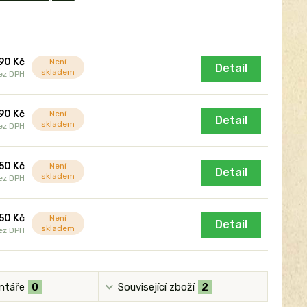
90 Kč
Není
Detail
skladem
ez DPH
90 Kč
Není
Detail
skladem
ez DPH
250 Kč
Není
Detail
skladem
ez DPH
350 Kč
Není
Detail
skladem
ez DPH
ntáře
0
Související zboží
2