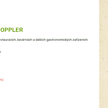
 DOPPLER
restauracích, kavárnách a dalších gastronomických zařízeních.
m
m).