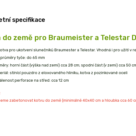
tní specifikace
 do země pro Braumeister a Telestar
kotva pro ukotvení slunečníků Braumester a Telestar. Vhodná i pro užití v 
 průměry tyče: do 65 mm
měry: horní část (výška nad zemí) cca 28 cm; spodní část (v zemi) cca 50 c
eriál: stínící pouzdro z eloxovaného hliníku, kotva z pozinkované oceli
álenost perforace na střed: cca 12 cm
:
eme zabetonovat kotvu do země (minimálně 40x40 cm a hloubka cca 60 c