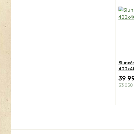
Sluneč
400x4
39 9
33 050