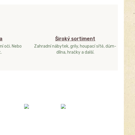
a
Široký sortiment
ní oči. Nebo
Zahradní nábytek, grily, houpací sítě, dům-
.
dílna, hračky a další.