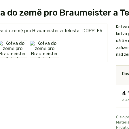
a do země pro Braumeister a T
Kotva 
kotva 
užití 
zaříze
nad zem
Dos
4 
3 4
Číslo p
Materiá
Hlídat 