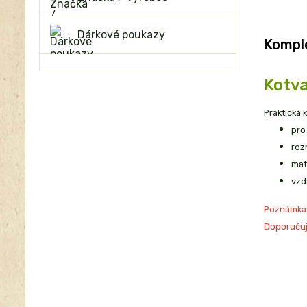
Dárkové poukazy
Komple
Kotva
Praktická 
pro
roz
mat
vzd
Poznámka
Doporučuj