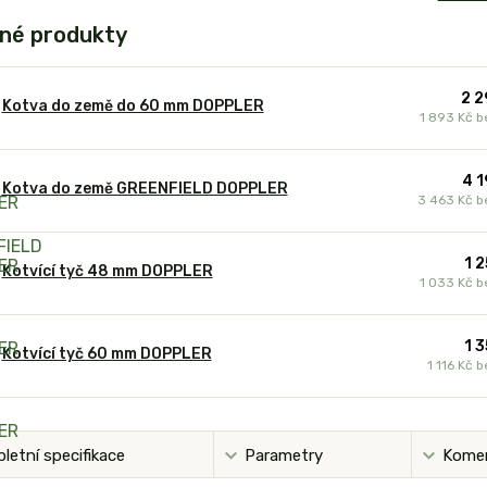
né produkty
2 2
Kotva do země do 60 mm DOPPLER
1 893 Kč
b
4 1
Kotva do země GREENFIELD DOPPLER
3 463 Kč
b
1 
Kotvící tyč 48 mm DOPPLER
1 033 Kč
b
1 
Kotvící tyč 60 mm DOPPLER
1 116 Kč
b
letní specifikace
Parametry
Kome