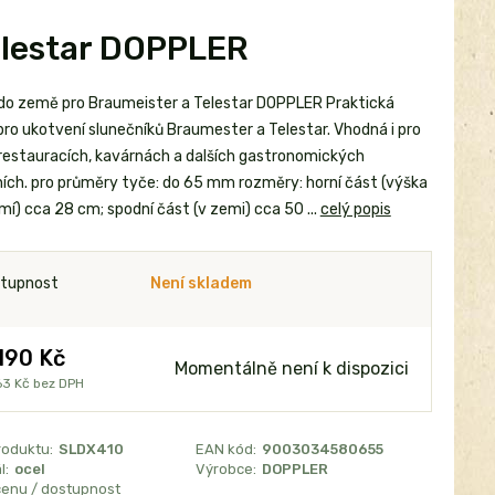
elestar DOPPLER
do země pro Braumeister a Telestar DOPPLER Praktická
pro ukotvení slunečníků Braumester a Telestar. Vhodná i pro
v restauracích, kavárnách a dalších gastronomických
ních. pro průměry tyče: do 65 mm rozměry: horní část (výška
í) cca 28 cm; spodní část (v zemi) cca 50 ...
celý popis
tupnost
Není skladem
190 Kč
Momentálně není k dispozici
63 Kč
bez DPH
roduktu:
SLDX410
EAN kód:
9003034580655
l:
ocel
Výrobce:
DOPPLER
cenu / dostupnost