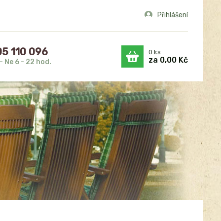
Přihlášení
5 110 096
0
ks
za
0,00 Kč
- Ne 6 - 22 hod.