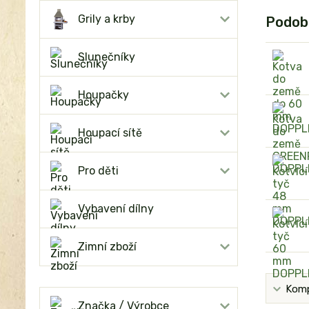
Grily a krby
Podob
Slunečníky
Houpačky
Houpací sítě
Pro děti
Vybavení dílny
Zimní zboží
Komp
Značka / Výrobce