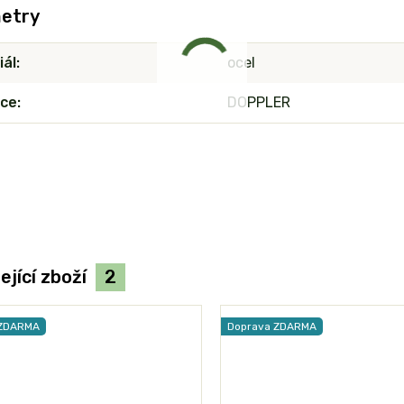
etry
iál
ocel
ce
DOPPLER
ející zboží
2
 ZDARMA
Doprava ZDARMA