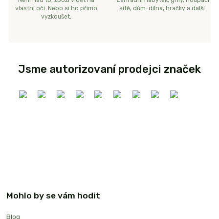
Není nad to, zboží vidět na
Zahradní nábytek, grily, houpací
vlastní oči. Nebo si ho přímo
sítě, dům-dílna, hračky a další.
vyzkoušet.
Jsme autorizovaní prodejci značek
Mohlo by se vám hodit
Blog