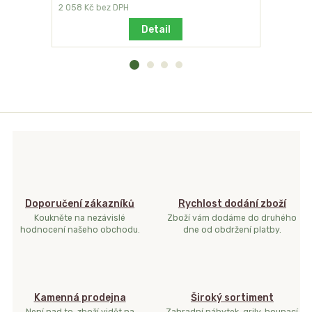
2 058 Kč
bez DPH
7 017 Kč
be
Detail
Doporučení zákazníků
Rychlost dodání zboží
Koukněte na nezávislé
Zboží vám dodáme do druhého
hodnocení našeho obchodu.
dne od obdržení platby.
Kamenná prodejna
Široký sortiment