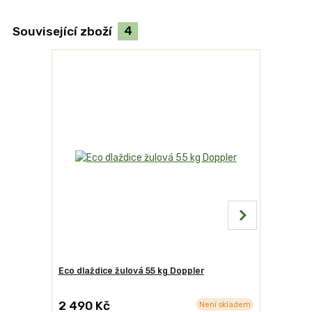
Související zboží
4
Eco dlaždice žulová 55 kg Doppler
Stojan dl
2 490 Kč
8 490 
Není skladem