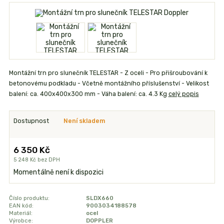
Montážní trn pro slunečník TELESTAR - Z oceli - Pro přišroubování k
betonovému podkladu - Včetně montážního příslušenství - Velikost
balení: ca. 400x400x300 mm - Váha balení: ca. 4.3 Kg
celý popis
Dostupnost
Není skladem
6 350 Kč
5 248 Kč
bez DPH
Momentálně není k dispozici
Číslo produktu:
SLDX660
EAN kód:
9003034188578
Materiál:
ocel
Výrobce:
DOPPLER