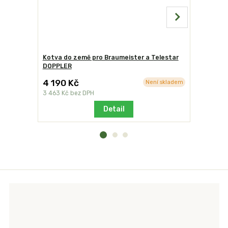
Kotva do země pro Braumeister a Telestar
Sluneční
DOPPLER
4 190 Kč
39 990
Není skladem
3 463 Kč
bez DPH
33 050 Kč
Detail