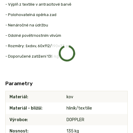
- Výplň z textilie v antracitové barvě
- Polohovatelná opěrka zad
- Nenáročné na údržbu
- Odolné povětrnostním vlivům
- Rozměry: šxdxv, 60x112/190x33 cm
- Doporučené zatížení 135 kg
Parametry
Materiál
kov
Materiál - bližší
hliník/textilie
Výrobce
DOPPLER
Nosnost
135 kg