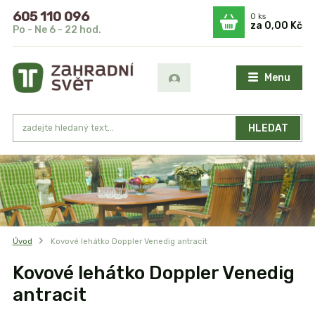
605 110 096
0
ks
za
0,00 Kč
Po - Ne 6 - 22 hod.
Menu
HLEDAT
Úvod
Kovové lehátko Doppler Venedig antracit
Kovové lehátko Doppler Venedig
antracit