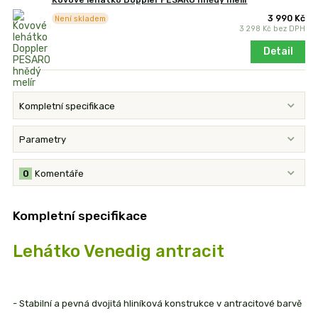
Kovové lehátko Doppler PESARO hnědý melír
3 990 Kč
Není skladem
3 298 Kč
bez DPH
Detail
Kompletní specifikace
Parametry
0
Komentáře
Kompletní specifikace
Lehátko Venedig antracit
- Stabilní a pevná dvojitá hliníková konstrukce v antracitové barvě