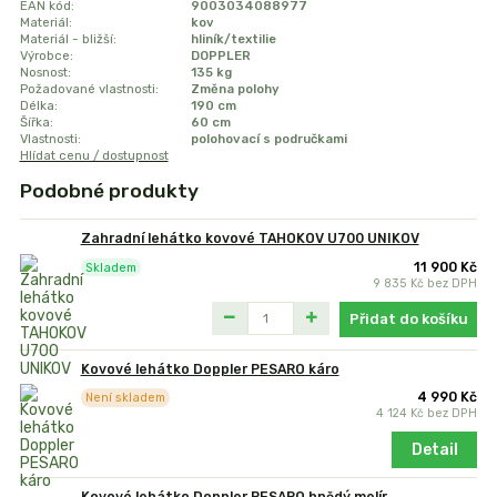
EAN kód:
9003034088977
Materiál:
kov
Materiál - bližší:
hliník/textilie
Výrobce:
DOPPLER
Nosnost:
135 kg
Požadované vlastnosti:
Změna polohy
Délka:
190 cm
Šířka:
60 cm
Vlastnosti:
polohovací s područkami
Hlídat cenu / dostupnost
Podobné produkty
Zahradní lehátko kovové TAHOKOV U700 UNIKOV
11 900 Kč
Skladem
9 835 Kč
bez DPH
Přidat do košíku
Kovové lehátko Doppler PESARO káro
4 990 Kč
Není skladem
4 124 Kč
bez DPH
Detail