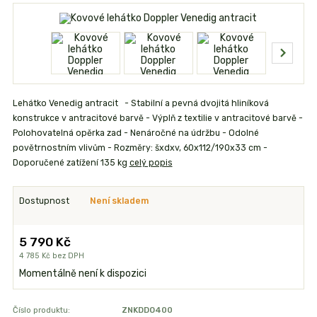
Lehátko Venedig antracit - Stabilní a pevná dvojitá hliníková
konstrukce v antracitové barvě - Výplň z textilie v antracitové barvě -
Polohovatelná opěrka zad - Nenáročné na údržbu - Odolné
povětrnostním vlivům - Rozměry: šxdxv, 60x112/190x33 cm -
Doporučené zatížení 135 kg
celý popis
Dostupnost
Není skladem
5 790 Kč
4 785 Kč
bez DPH
Momentálně není k dispozici
Číslo produktu:
ZNKDDO400