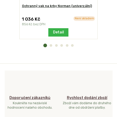
Ochranný vak na krby Norman (univerzální)
Stolek od
1 036 Kč
2 230 K
Není skladem
856 Kč
bez DPH
1 843 Kč
b
Detail
Doporučení zákazníků
Rychlost dodání zboží
Koukněte na nezávislé
Zboží vám dodáme do druhého
hodnocení našeho obchodu.
dne od obdržení platby.