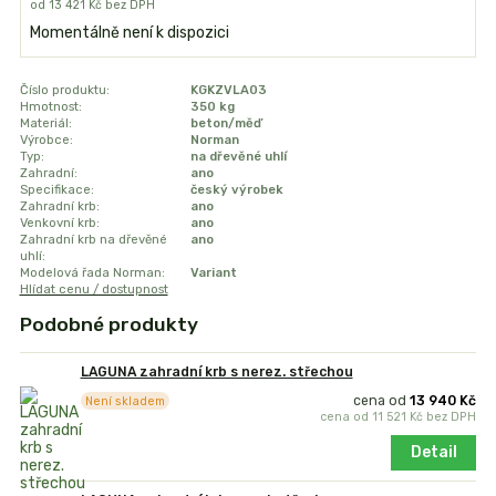
od
13 421 Kč
bez DPH
Momentálně není k dispozici
Číslo produktu:
KGKZVLA03
Hmotnost:
350 kg
Materiál:
beton/měď
Výrobce:
Norman
Typ:
na dřevěné uhlí
Zahradní:
ano
Specifikace:
český výrobek
Zahradní krb:
ano
Venkovní krb:
ano
Zahradní krb na dřevěné
ano
uhlí:
Modelová řada Norman:
Variant
Hlídat cenu / dostupnost
Podobné produkty
LAGUNA zahradní krb s nerez. střechou
cena od
13 940 Kč
Není skladem
cena od
11 521 Kč
bez DPH
Detail