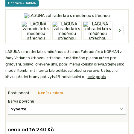
Doprava ZDARMA
LAGUNA zahradní krb s měděnou střechouZahradní krb NORMAN z
řady Variant s krbovou střechou z měděného plechu určen pro
grilování, palivo: dřevěné uhlí, popř. menší kousky dřeva.Stejně jako
model Kombi má i tento krb odkládací plochu vpravo. Ustupující
křivka přední hrany pak vytváří individuální c...
celý popis
Dostupnost
Není skladem
Barva povrchu
cena od
16 240 Kč