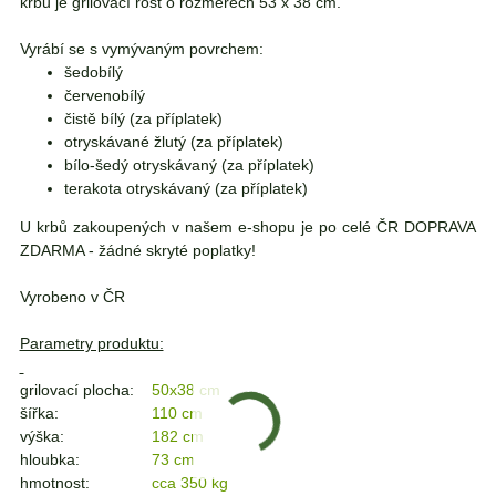
krbu je grilovací rošt o rozměrech 53 x 38 cm.
Vyrábí se s vymývaným povrchem:
šedobílý
červenobílý
čistě bílý (za příplatek)
otryskávané žlutý (za příplatek)
bílo-šedý otryskávaný (za příplatek)
terakota otryskávaný (za příplatek)
U krbů zakoupených v našem e-shopu je po celé ČR DOPRAVA
ZDARMA - žádné skryté poplatky!
Vyrobeno v ČR
Parametry produktu:
grilovací plocha:
50x38 cm
šířka:
110 cm
výška:
182 cm
hloubka:
73 cm
hmotnost:
cca 350 kg