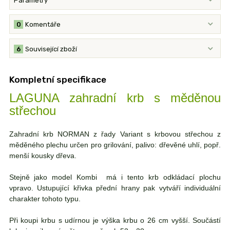
Parametry
0
Komentáře
6
Související zboží
Kompletní specifikace
LAGUNA zahradní krb s měděnou
střechou
Zahradní krb NORMAN z řady Variant s krbovou střechou z
měděného plechu určen pro grilování, palivo: dřevěné uhlí, popř.
menší kousky dřeva.
Stejně jako model Kombi má i tento krb odkládací plochu
vpravo. Ustupující křivka přední hrany pak vytváří individuální
charakter tohoto typu.
Při koupi krbu s udírnou je výška krbu o 26 cm vyšší. Součástí