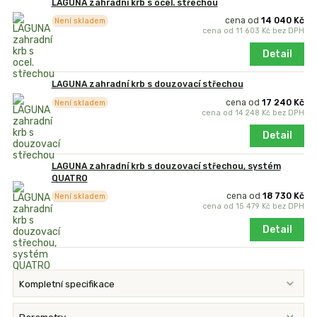
LAGUNA zahradní krb s ocel. střechou
cena od
14 040 Kč
Není skladem
cena od
11 603 Kč
bez DPH
Detail
LAGUNA zahradní krb s douzovací střechou
cena od
17 240 Kč
Není skladem
cena od
14 248 Kč
bez DPH
Detail
LAGUNA zahradní krb s douzovací střechou, systém
QUATRO
cena od
18 730 Kč
Není skladem
cena od
15 479 Kč
bez DPH
Detail
Kompletní specifikace