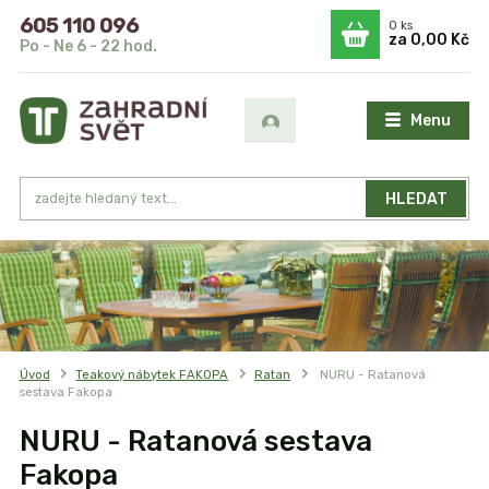
605 110 096
0
ks
za
0,00 Kč
Po - Ne 6 - 22 hod.
Menu
HLEDAT
Úvod
Teakový nábytek FAKOPA
Ratan
NURU - Ratanová
sestava Fakopa
NURU - Ratanová sestava
Fakopa