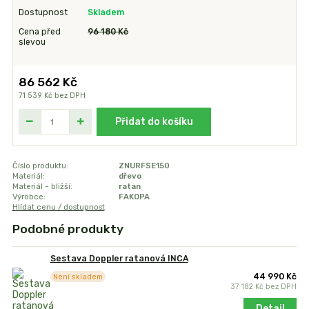
Dostupnost
Skladem
Cena před
96 180 Kč
slevou
86 562 Kč
71 539 Kč
bez DPH
Přidat do košíku
Číslo produktu:
ZNURFSE150
Materiál:
dřevo
Materiál - bližší:
ratan
Výrobce:
FAKOPA
Hlídat cenu / dostupnost
Podobné produkty
Sestava Doppler ratanová INCA
44 990 Kč
Není skladem
37 182 Kč
bez DPH
Detail