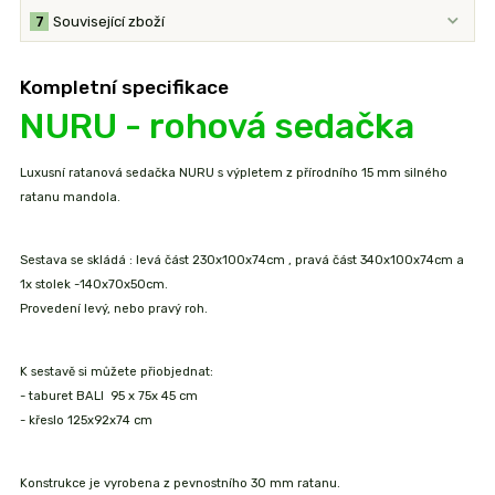
7
Související zboží
Kompletní specifikace
NURU - rohová sedačka
Luxusní ratanová sedačka NURU s výpletem z přírodního 15 mm silného
ratanu mandola.
Sestava se skládá : levá část 230x100x74cm , pravá část 340x100x74cm a
1x stolek -140x70x50cm.
Provedení levý, nebo pravý roh.
K sestavě si můžete přiobjednat:
- taburet BALI 95 x 75x 45 cm
- křeslo 125x92x74 cm
Konstrukce je vyrobena z pevnostního 30 mm ratanu.