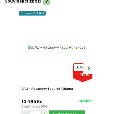
Související zboží
7
Doprava ZDARMA
Doprava ZD
11 650 Kč
- 10 %
BALI - Ratanový taburet Fakopa
Ratanová
10 485 Kč
35 388
Skladem
8 665 Kč
bez DPH
29 246 Kč