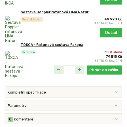
Sestava Doppler ratanová LIMA Natur
49 990 Kč
Není skladem
41 314 Kč
bez DPH
Detail
TOSCA - Ratanová sestava Fakopa
10 % sleva
Skladem
79 515 Kč
65 715 Kč
bez DPH
Přidat do košíku
Kompletní specifikace
Parametry
0
Komentáře