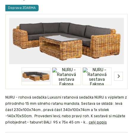
Doprava ZDARMA
NURU - rohová sedačka Luxusní ratanová sedačka NURU s výpletem z
přírodního 15 mm silného ratanu mandola. Sestava se skládá : levá
část 230x100x74cm , pravá část 340x100x74cm a 1x stolek
-140x70x50cm. Provedení levý, nebo pravý roh. K sestavě si můžete
přiobjednat:- taburet BALI 95 x 75x 45 cm - k...
celý popis