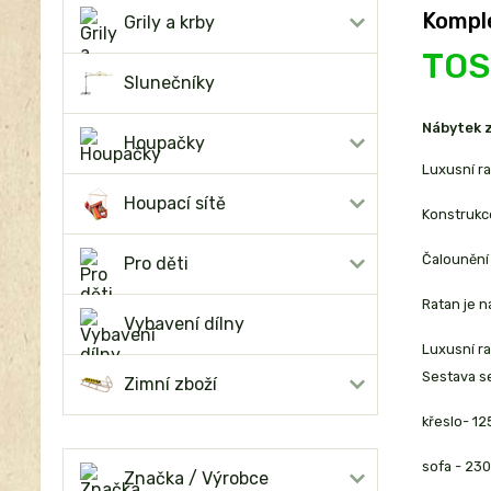
Komple
Grily a krby
TOS
Slunečníky
Nábytek z
Houpačky
Luxusní r
Houpací sítě
Konstrukc
Čalounění 
Pro děti
Ratan je 
Vybavení dílny
Luxusní r
Sestava se
Zimní zboží
křeslo- 1
sofa - 23
Značka / Výrobce