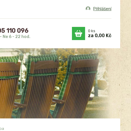
Přihlášení
5 110 096
0
ks
za
0,00 Kč
- Ne 6 - 22 hod.
pa