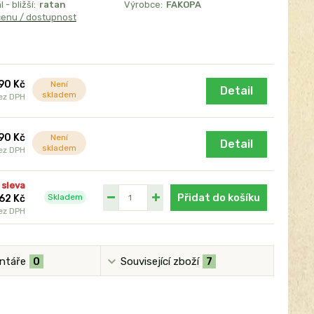
 - bližší:
ratan
Výrobce:
FAKOPA
cenu / dostupnost
90 Kč
Není
Detail
skladem
ez DPH
90 Kč
Není
Detail
skladem
ez DPH
 sleva
Přidat do košíku
Skladem
62 Kč
ez DPH
ntáře
0
Související zboží
7