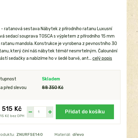
- ratanová sestava Nábytek z přírodního ratanu Luxusní
vá sedací souprava TOSCA s výpletem z přírodního 15 mm
o ratanu mandola. Konstrukce je vyrobena z pevnostního 30
anu, který činí náš nábytek téměř nesmrtelným. Čalounění
ástí sedačky a nabízíme ho v šedé barvě, ant...
celý popis
tupnost
Skladem
a před slevou
88 350 Kč
 515 Kč
Přidat do košíku
15 Kč
bez DPH
roduktu:
ZNURFSE140
Materiál:
dřevo