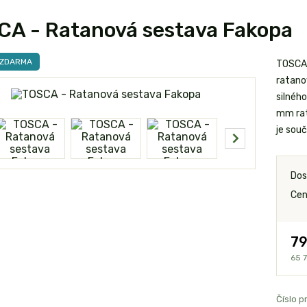
A - Ratanová sestava Fakopa
 ZDARMA
TOSCA 
ratano
silnéh
mm rat
je souč
Dos
Cen
79
65 7
Číslo p