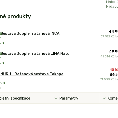
Materiál
Hlídat 
né produkty
44 9
Sestava Doppler ratanová INCA
37 182 Kč
b
49 9
Sestava Doppler ratanová LIMA Natur
41 314 Kč
b
10 %
NURU - Ratanová sestava Fakopa
86 5
71 539 Kč
b
letní specifikace
Parametry
Kome