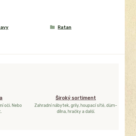
tavy
Ratan
a
Široký sortiment
ní oči. Nebo
Zahradní nábytek, grily, houpací sítě, dům-
.
dílna, hračky a další.