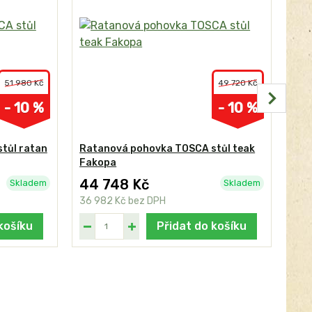
51 980 Kč
49 720 Kč
- 10 %
- 10 %
tůl ratan
Ratanová pohovka TOSCA stůl teak
Rat
Fakopa
44 748 Kč
35
Skladem
Skladem
36 982 Kč
bez DPH
29 
košíku
Přidat do košíku