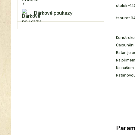
stolek -1
Dárkové poukazy
taburet BA
Konstrukc
Čalounění 
Ratan je 
Na přímém 
Na našem t
Ratanovou
Param