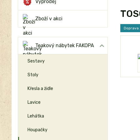
Výprodej
TOSC
Zboží v akci
Doprava
Teakový nábytek FAKOPA
Sestavy
Stoly
Křesla a židle
Lavice
Lehátka
Houpačky