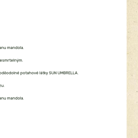
tanu mandola.
nesmrtelným.
ní voděodolné potahové látky SUN UMBRELLA.
zu.
tanu mandola.