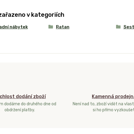
zařazeno v kategoriích
adní nábytek
Ratan
Ses
chlost dodání zboží
Kamenná prodejn
ám dodáme do druhého dne od
Není nad to, zboží vidět na vlast
obdržení platby.
si ho přímo vyzkoušet