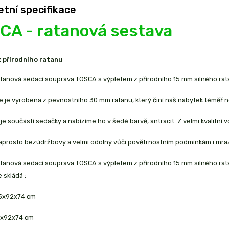
tní specifikace
CA - ratanová sestava
 přírodního ratanu
atanová sedací souprava TOSCA s výpletem z přírodního 15 mm silného ra
e je vyrobena z pevnostního 30 mm ratanu, který činí náš nábytek téměř 
je součástí sedačky a nabízíme ho v šedé barvě, antracit. Z velmi kvalit
naprosto bezúdržbový a velmi odolný vůči povětrnostním podmínkám i mra
atanová sedací souprava TOSCA s výpletem z přírodního 15 mm silného ra
 skládá :
25x92x74 cm
0x92x74 cm