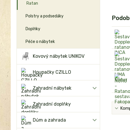
Ratan
Polstry a podsedáky
Podob
Doplňky
Péče o nábytek
Kovový nábytek UNIKOV
Houpačky CZILLO
Zahradní nábytek
Zahradní doplňky
Komp
Dům a zahrada