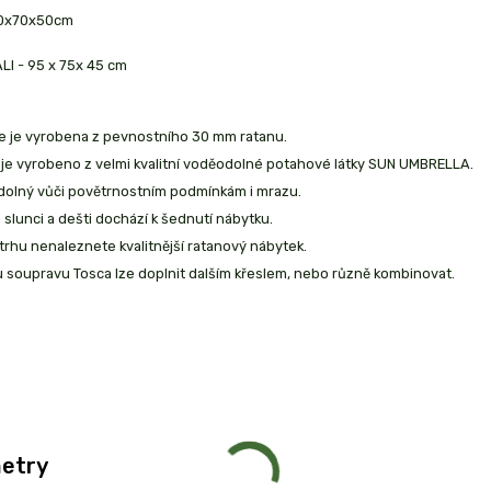
40x70x50cm
LI - 95 x 75x 45 cm
e je vyrobena z pevnostního 30 mm ratanu.
je vyrobeno z velmi kvalitní voděodolné potahové látky SUN UMBRELLA.
odolný vůči povětrnostním podmínkám i mrazu.
slunci a dešti dochází k šednutí nábytku.
rhu nenaleznete kvalitnější ratanový nábytek.
 soupravu Tosca lze doplnit dalším křeslem, nebo různě kombinovat.
etry