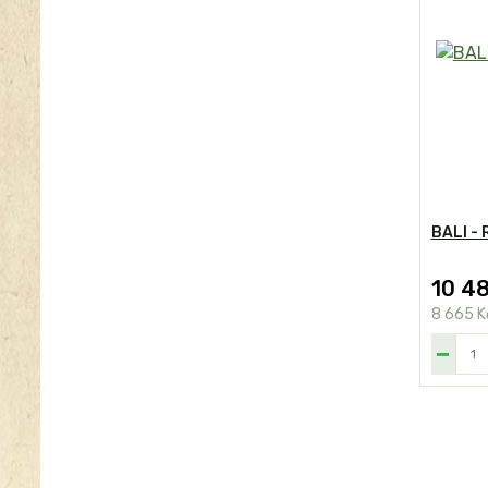
BALI -
10 4
8 665 