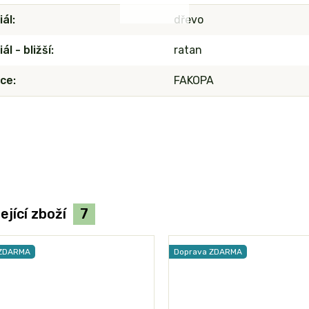
iál
dřevo
ál - bližší
ratan
ce
FAKOPA
ející zboží
7
 ZDARMA
Doprava ZDARMA