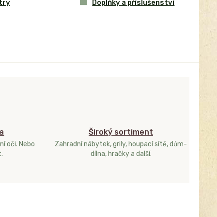
try
Doplňky a příslušenství
a
Široký sortiment
ní oči. Nebo
Zahradní nábytek, grily, houpací sítě, dům-
.
dílna, hračky a další.