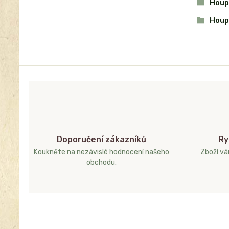
Houp
Houp
Doporučení zákazníků
Ry
Koukněte na nezávislé hodnocení našeho
Zboží v
obchodu.