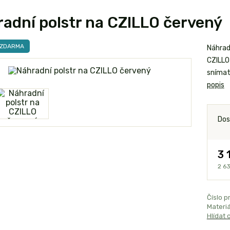
adní polstr na CZILLO červený
 ZDARMA
Náhrad
CZILLO
snímat
popis
Dos
3 
2 6
Číslo p
Materiá
Hlídat 