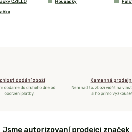
ačky CZILLO
Houpačky
Pols
ačka
chlost dodání zboží
Kamenná prodejn
ám dodáme do druhého dne od
Není nad to, zboží vidět na vlast
obdržení platby.
si ho přímo vyzkoušet
Jsme autorizovaní prodejci značek