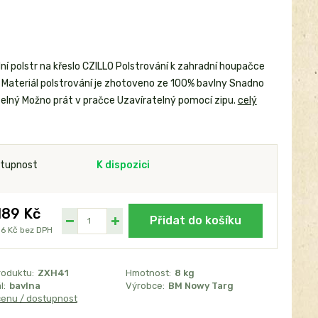
ní polstr na křeslo CZILLO Polstrování k zahradní houpačce
 Materiál polstrování je zhotoveno ze 100% bavlny Snadno
elný Možno prát v pračce Uzavíratelný pomocí zipu.
celý
tupnost
K dispozici
189 Kč
Přidat do košíku
36 Kč
bez DPH
roduktu:
ZXH41
Hmotnost:
8 kg
l:
bavlna
Výrobce:
BM Nowy Targ
cenu / dostupnost