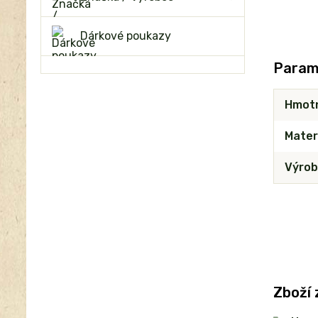
Dárkové poukazy
Param
Hmot
Mater
Výrob
Zboží 