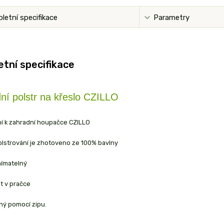
letní specifikace
Parametry
tní specifikace
ní polstr na křeslo CZILLO
ní k zahradní houpačce CZILLO
olstrování je zhotoveno ze 100% bavlny
ímatelný
t v pračce
ný pomocí zipu.