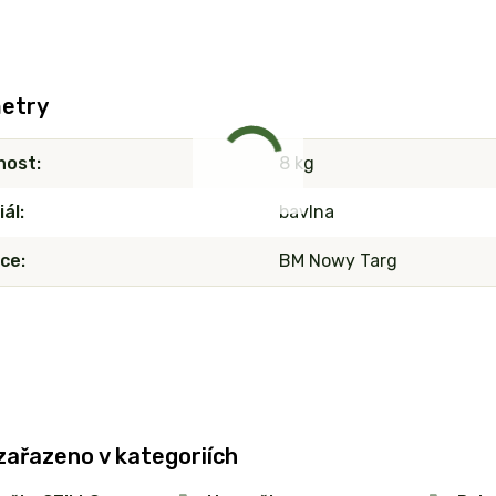
etry
nost
8 kg
iál
bavlna
ce
BM Nowy Targ
zařazeno v kategoriích