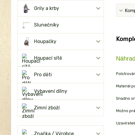
Grily a krby
Komp
Slunečníky
Komple
Houpačky
Houpací sítě
Náhrad
Polstrová
Pro děti
Materiál p
Vybavení dílny
Snadno sn
Zimní zboží
Možno prá
Uzavíratel
Značka / Výrobce