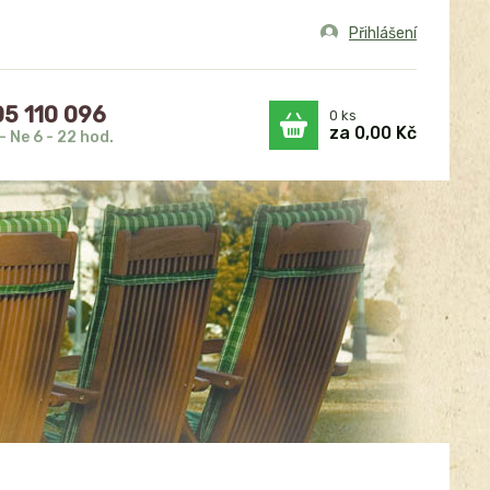
Přihlášení
5 110 096
0
ks
za
0,00 Kč
- Ne 6 - 22 hod.