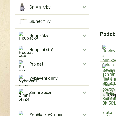
Grily a krby
Slunečníky
Podob
Houpačky
Houpací sítě
Pro děti
Vybavení dílny
Zimní zboží
Komp
Značka / Výrobce