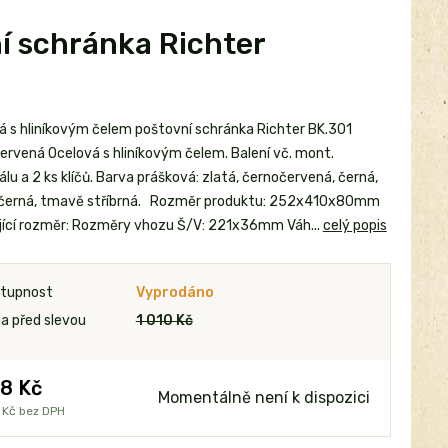
í schránka Richter
á s hliníkovým čelem poštovní schránka Richter BK.301
ervená Ocelová s hliníkovým čelem. Balení vč. mont.
lu a 2 ks klíčů. Barva prášková: zlatá, černočervená, černá,
erná, tmavě stříbrná. Rozměr produktu: 252x410x80mm
jící rozměr: Rozměry vhozu Š/V: 221x36mm Váh...
celý popis
tupnost
Vyprodáno
a před slevou
1 010 Kč
8 Kč
Momentálně není k dispozici
 Kč
bez DPH