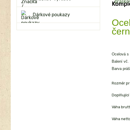
Komple
Dárkové poukazy
Ocel
čer
Ocelová s 
Balení vč. 
Barva práš
Rozměr p
Doplňujíc
Váha brutt
Váha netto