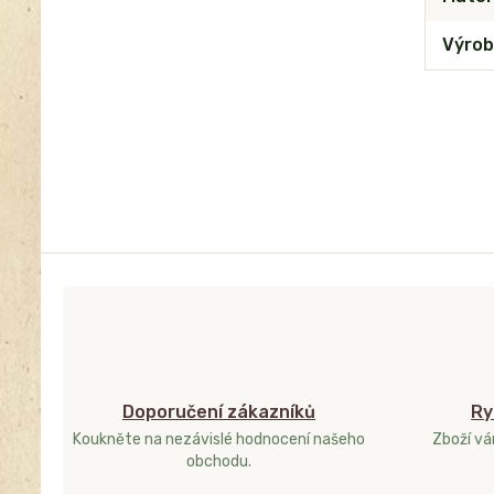
Výrob
Doporučení zákazníků
Ry
Koukněte na nezávislé hodnocení našeho
Zboží v
obchodu.