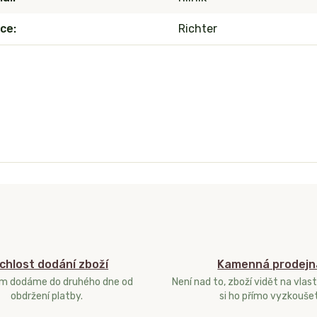
ce
Richter
chlost dodání zboží
Kamenná prodejn
ám dodáme do druhého dne od
Není nad to, zboží vidět na vlast
obdržení platby.
si ho přímo vyzkoušet