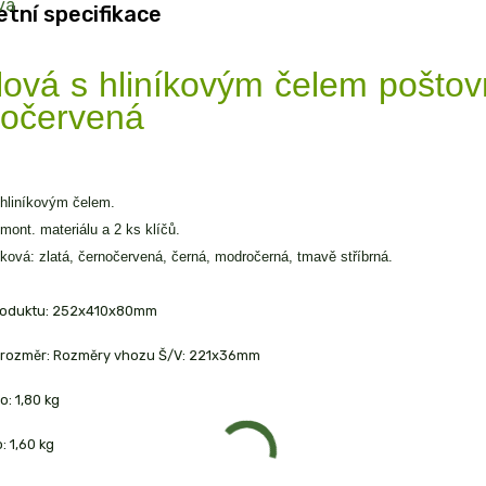
tní specifikace
ová s hliníkovým čelem poštov
nočervená
hliníkovým čelem.
mont. materiálu a 2 ks klíčů.
ková: zlatá, černočervená, černá, modročerná, tmavě stříbrná.
roduktu: 252x410x80mm
í rozměr: Rozměry vhozu Š/V: 221x36mm
o: 1,80 kg
: 1,60 kg