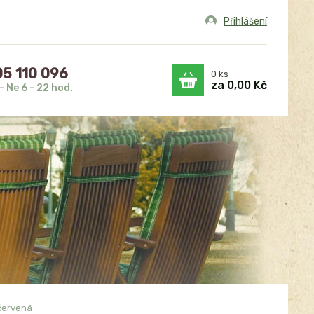
Přihlášení
5 110 096
0
ks
za
0,00 Kč
- Ne 6 - 22 hod.
očervená