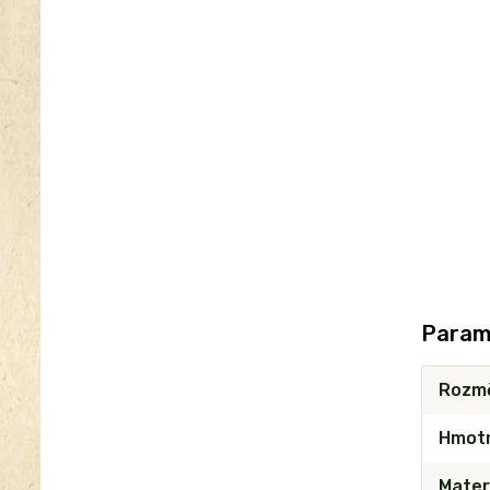
Param
Rozm
Hmot
Mater