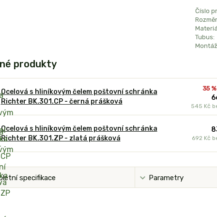
Číslo p
Rozměr
Materiá
Tubus:
Montáž
né produkty
35 %
Ocelová s hliníkovým čelem poštovní schránka
6
Richter BK.301.CP - černá prášková
545 Kč
b
Ocelová s hliníkovým čelem poštovní schránka
8
Richter BK.301.ZP - zlatá prášková
692 Kč
b
letní specifikace
Parametry