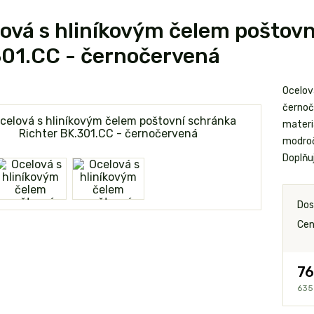
ová s hliníkovým čelem poštovn
01.CC - černočervená
Ocelov
černoč
materiá
modroč
Doplňu
Dos
Cen
76
635