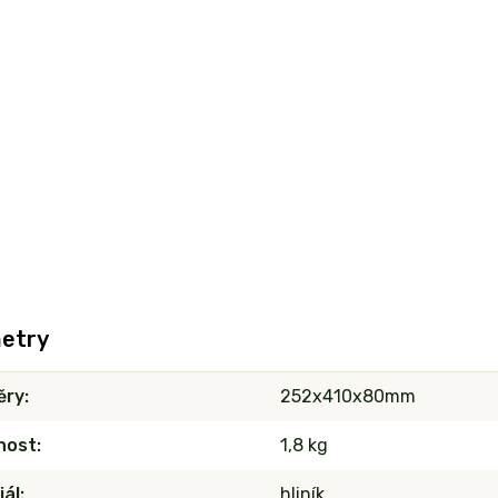
etry
ěry
252x410x80mm
nost
1,8 kg
iál
hliník