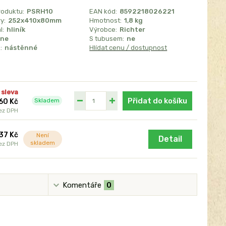
roduktu:
PSRH10
EAN kód:
8592218026221
y:
252x410x80mm
Hmotnost:
1,8 kg
l:
hliník
Výrobce:
Richter
ne
S tubusem:
ne
:
nástěnné
Hlídat cenu / dostupnost
 sleva
Přidat do košíku
Skladem
60 Kč
ez DPH
37 Kč
Není
Detail
skladem
ez DPH
Komentáře
0