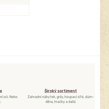
a
Široký sortiment
ní oči. Nebo
Zahradní nábytek, grily, houpací sítě, dům-
.
dílna, hračky a další.