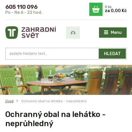
605 110 096
0
ks
za
0,00 Kč
Po - Ne 6 - 22 hod.
Menu
HLEDAT
Úvod
Ochranný obal na lehátko - neprůhledný
Ochranný obal na lehátko -
neprůhledný