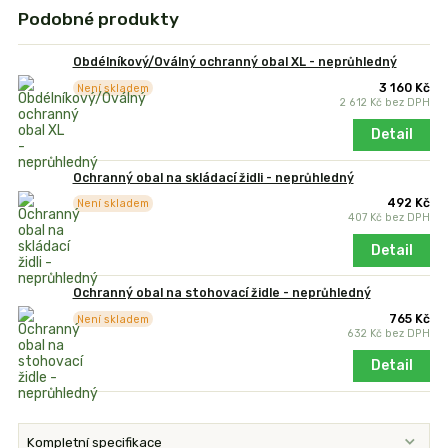
Podobné produkty
Obdélníkový/Oválný ochranný obal XL - neprůhledný
3 160 Kč
Není skladem
2 612 Kč
bez DPH
Detail
Ochranný obal na skládací židli - neprůhledný
492 Kč
Není skladem
407 Kč
bez DPH
Detail
Ochranný obal na stohovací židle - neprůhledný
765 Kč
Není skladem
632 Kč
bez DPH
Detail
Kompletní specifikace