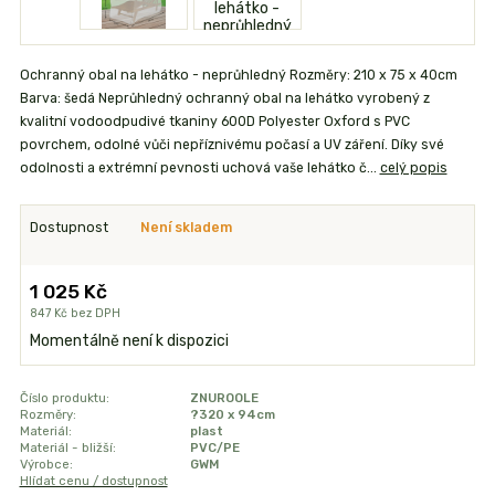
Ochranný obal na lehátko - neprůhledný Rozměry: 210 x 75 x 40cm
Barva: šedá Neprůhledný ochranný obal na lehátko vyrobený z
kvalitní vodoodpudivé tkaniny 600D Polyester Oxford s PVC
povrchem, odolné vůči nepříznivému počasí a UV záření. Díky své
odolnosti a extrémní pevnosti uchová vaše lehátko č...
celý popis
Dostupnost
Není skladem
1 025 Kč
847 Kč
bez DPH
Momentálně není k dispozici
Číslo produktu:
ZNUROOLE
Rozměry:
?320 x 94cm
Materiál:
plast
Materiál - bližší:
PVC/PE
Výrobce:
GWM
Hlídat cenu / dostupnost