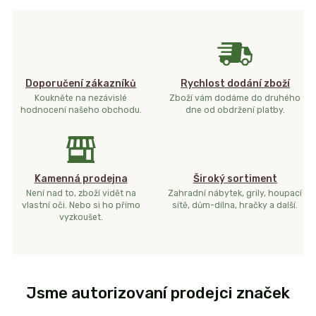
Doporučení zákazníků
Rychlost dodání zboží
Koukněte na nezávislé
Zboží vám dodáme do druhého
hodnocení našeho obchodu.
dne od obdržení platby.
Kamenná prodejna
Široký sortiment
Není nad to, zboží vidět na
Zahradní nábytek, grily, houpací
vlastní oči. Nebo si ho přímo
sítě, dům-dílna, hračky a další.
vyzkoušet.
Jsme autorizovaní prodejci značek