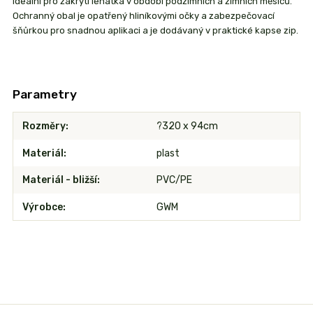
Ideální pro zakrytí lehátka v období podzimních a zimních měsíců.
Ochranný obal je opatřený hliníkovými očky a zabezpečovací
šňůrkou pro snadnou aplikaci a je dodávaný v praktické kapse zip.
Parametry
Rozměry
?320 x 94cm
Materiál
plast
Materiál - bližší
PVC/PE
Výrobce
GWM