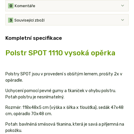
0
Komentáře
3
Související zboží
Kompletní specifikace
Polstr SPOT 1110 vysoká opěrka
Polstry SPOT jsou v provedení s obšitým lemem, prošity 2x v
opěradle.
Uchycení pomocí pevné gumy a tkaniček v ohybu polstru.
Potah polstru je nesnímatelný.
Rozměr: 118x48x5 cm (výška x šířka x tloušťka), sedák 47x48
cm, opěradlo 70x48 cm.
Potah: bavlněná směsová tkanina, která je savá a příjemná na
pokožku.