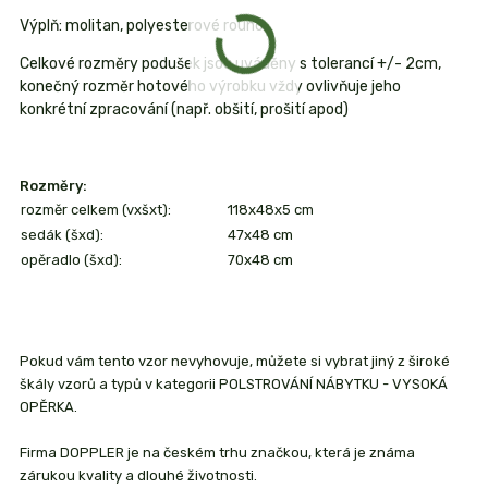
Výplň: molitan, polyesterové rouno.
Celkové rozměry podušek jsou uváděny s tolerancí +/- 2cm,
konečný rozměr hotového výrobku vždy ovlivňuje jeho
konkrétní zpracování (např. obšití, prošití apod)
Rozměry:
rozměr celkem (vxšxt):
118x48x5 cm
sedák (šxd):
47x48 cm
opěradlo (šxd):
70x48 cm
Pokud vám tento vzor nevyhovuje, můžete si vybrat jiný z široké
škály vzorů a typů v kategorii POLSTROVÁNÍ NÁBYTKU - VYSOKÁ
OPĚRKA.
Firma DOPPLER je na českém trhu značkou, která je známa
zárukou kvality a dlouhé životnosti.