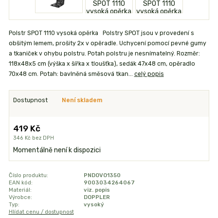
Polstr SPOT 1110 vysoká opěrka Polstry SPOT jsou v provedení s
obšitým lemem, prošity 2x v opěradle. Uchycení pomocí pevné gumy
a tkaniček v ohybu polstru. Potah polstru je nesnímatelný. Rozměr:
118x48x5 cm (výška x šířka x tloušťka), sedák 47x48 cm, opěradlo
70x48 cm. Potah: bavlněná směsová tkan...
celý popis
Dostupnost
Není skladem
419 Kč
346 Kč
bez DPH
Momentálně není k dispozici
Číslo produktu:
PNDOVO1350
EAN kód:
9003034264067
Materiál:
viz. popis
Výrobce:
DOPPLER
Typ:
vysoký
Hlídat cenu / dostupnost