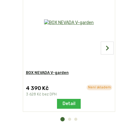
BOX NEVADA V-garden
Zahradní 
kovová ži
4 390 Kč
1 490 K
Není skladem
3 628 Kč
bez DPH
1 231 Kč
be
Detail