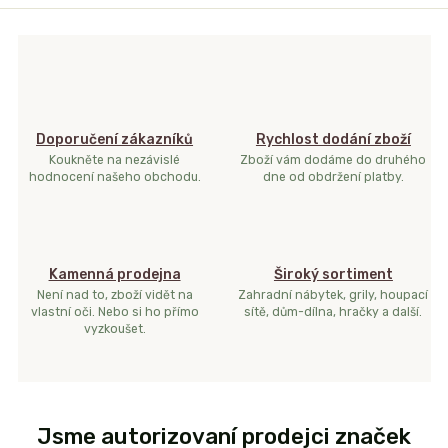
Doporučení zákazníků
Rychlost dodání zboží
Koukněte na nezávislé
Zboží vám dodáme do druhého
hodnocení našeho obchodu.
dne od obdržení platby.
Kamenná prodejna
Široký sortiment
Není nad to, zboží vidět na
Zahradní nábytek, grily, houpací
vlastní oči. Nebo si ho přímo
sítě, dům-dílna, hračky a další.
vyzkoušet.
Jsme autorizovaní prodejci značek