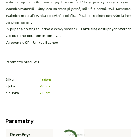
sedací a opěrné. Obě jsou stejných rozměrů. Polstry jsou vyrobeny z vysoce
kvalitních materiálů - látky jsou na dotek příjemné, měkké a nemačkavé. Kombinací
kvalitních materiálů vzniká prodyšná poduška. Potah je naplněn pěnovým jádrem
ovinutým rounem.
I v případě polstrů se jedná o český výrobek. O aktuálně dostupných vzorech
Vás budeme obratem informovat.
Vyrobeno v ČR - Unikov Bzenec.
Parametry produktu:
šířka:
166cm
výška:
60cm
hloubka:
60 cm
Parametry
Rozměry
v popisu