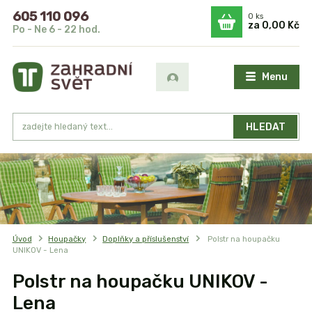
605 110 096
0
ks
za
0,00 Kč
Po - Ne 6 - 22 hod.
Menu
HLEDAT
Úvod
Houpačky
Doplňky a příslušenství
Polstr na houpačku
UNIKOV - Lena
Polstr na houpačku UNIKOV -
Lena