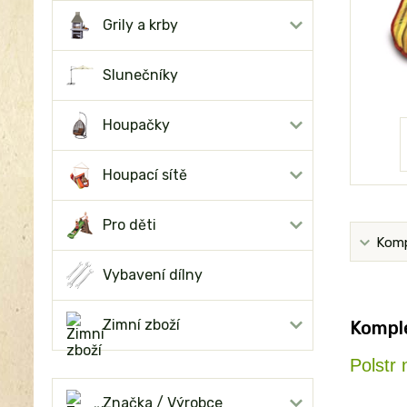
Grily a krby
Slunečníky
Houpačky
Houpací sítě
Pro děti
Komp
Vybavení dílny
Zimní zboží
Komple
Polstr
Značka / Výrobce