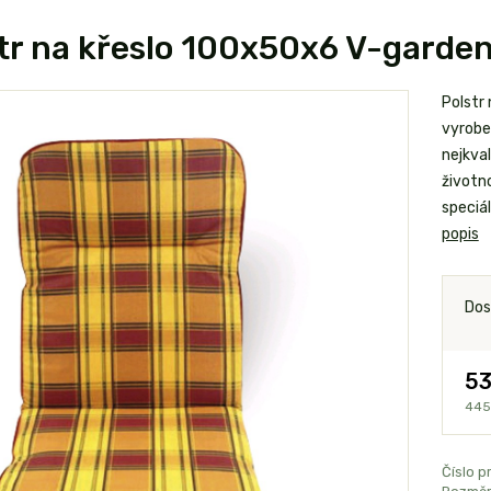
tr na křeslo 100x50x6 V-garde
Polstr
vyrobe
nejkval
životn
speciá
popis
Dos
53
445
Číslo p