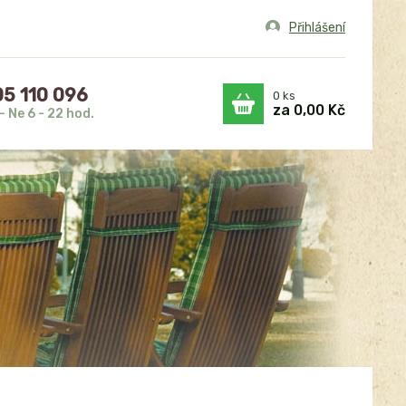
Přihlášení
5 110 096
0
ks
za
0,00 Kč
- Ne 6 - 22 hod.