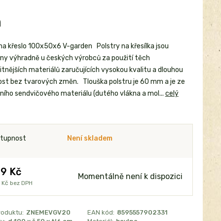
n
 na křeslo 100x50x6 V-garden Polstry na křesílka jsou
ny výhradně u českých výrobců za použití těch
itnějších materiálů zaručujících vysokou kvalitu a dlouhou
ost bez tvarových změn. Tlouška polstru je 60 mm a je ze
lního sendvičového materiálu (dutého vlákna a mol...
celý
tupnost
Není skladem
9 Kč
Momentálně není k dispozici
 Kč
bez DPH
roduktu:
ZNEMEVGV20
EAN kód:
8595557902331