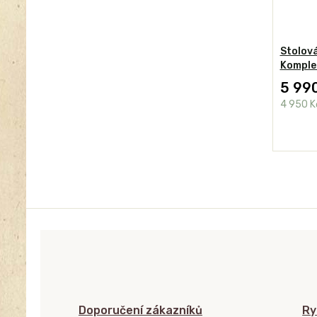
Stolov
Komple
5 99
4 950 
Doporučení zákazníků
Ry