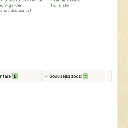
y:
d 100 x š 50 x tl6 cm
Materiál:
bavlna
e:
V-garden
Typ:
nízký
cenu / dostupnost
ntáře
0
Související zboží
1