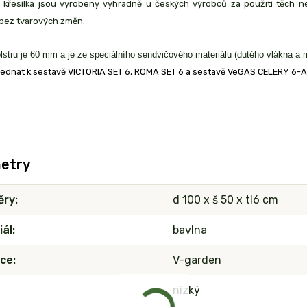
a křesílka jsou vyrobeny výhradně u českých výrobců za použití těch nej
 bez tvarových změn.
lstru je 60 mm a je ze speciálního sendvičového materiálu (dutého vlákna a m
ednat k sestavě VICTORIA SET 6, ROMA SET 6 a sestavě VeGAS CELERY 6-A
etry
ěry
d 100 x š 50 x tl6 cm
iál
bavlna
ce
V-garden
nízký