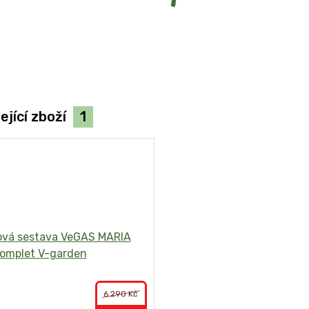
ející zboží
1
6 290 Kč