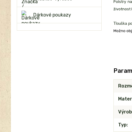
Polstry n
životnost
Dárkové poukazy
Tlouška po
Možno obj
Param
Rozm
Mater
Výrob
Typ