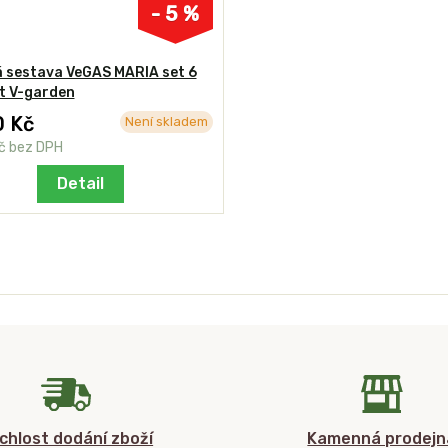
- 5 %
á sestava VeGAS MARIA set 6
t V-garden
0 Kč
Není skladem
Kč
bez DPH
Detail
chlost dodání zboží
Kamenná prodejn