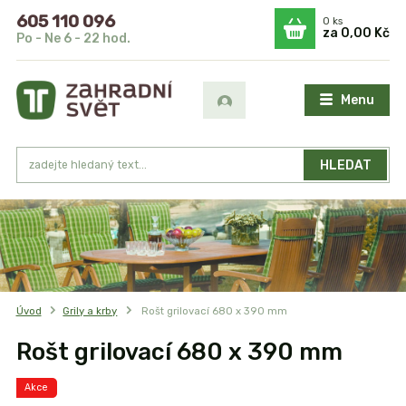
605 110 096
0
ks
za
0,00 Kč
Po - Ne 6 - 22 hod.
Menu
HLEDAT
Úvod
Grily a krby
Rošt grilovací 680 x 390 mm
Rošt grilovací 680 x 390 mm
Akce