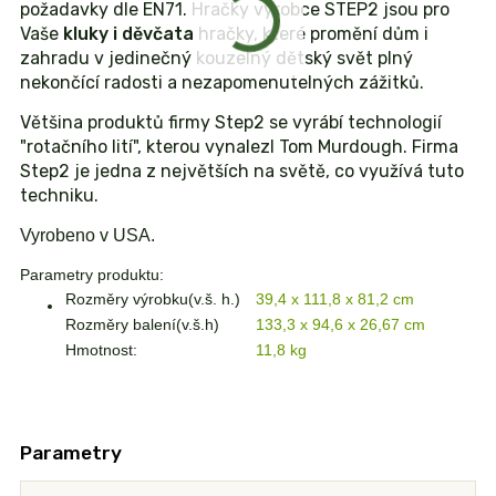
požadavky dle EN71. Hračky výrobce STEP2 jsou pro
Vaše
kluky i děvčata
hračky, které promění dům i
zahradu v jedinečný kouzelný dětský svět plný
nekončící radosti a nezapomenutelných zážitků.
Většina produktů firmy Step2 se vyrábí technologií
"rotačního lití", kterou vynalezl Tom Murdough. Firma
Step2 je jedna z největších na světě, co využívá tuto
techniku.
Vyrobeno v USA.
Parametry produktu:
Rozměry výrobku(v.š. h.)
39,4 x 111,8 x 81,2 cm
Rozměry balení(v.š.h)
133,3 x 94,6 x 26,67 cm
Hmotnost:
11,8 kg
Parametry