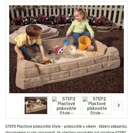
STEP2 Plastové pískovište Style - pískoviště s víkem Vážení zákazníci,
dovolujeme si vás upozornit, že všechny produkty od výrobce STEP2