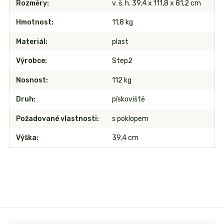
Rozměry
v. š. h. 39,4 x 111,8 x 81,2 cm
Hmotnost
11,8 kg
Materiál
plast
Výrobce
Step2
Nosnost
112 kg
Druh
pískoviště
Požadované vlastnosti
s poklopem
Výška
39,4 cm