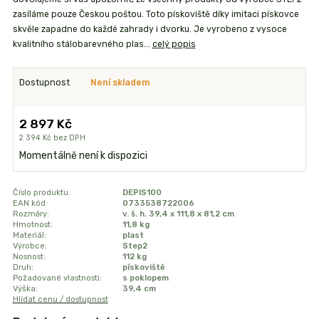
zasíláme pouze Českou poštou. Toto pískoviště díky imitaci pískovce
skvěle zapadne do každé zahrady i dvorku. Je vyrobeno z vysoce
kvalitního stálobarevného plas...
celý popis
Dostupnost
Není skladem
2 897 Kč
2 394 Kč
bez DPH
Momentálně není k dispozici
Číslo produktu:
DEPIS100
EAN kód:
0733538722006
Rozměry:
v. š. h. 39,4 x 111,8 x 81,2 cm
Hmotnost:
11,8 kg
Materiál:
plast
Výrobce:
Step2
Nosnost:
112 kg
Druh:
pískoviště
Požadované vlastnosti:
s poklopem
Výška:
39,4 cm
Hlídat cenu / dostupnost