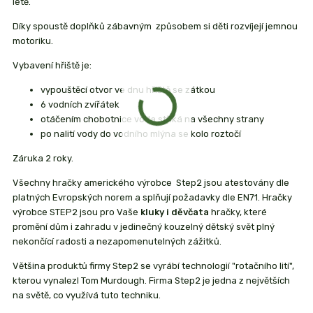
létě.
Díky spoustě doplňků zábavným způsobem si děti rozvíjejí jemnou
motoriku.
Vybavení hřiště je:
vypouštěcí otvor ve dnu hřiště se zátkou
6 vodních zvířátek
otáčením chobotnice voda stříká na všechny strany
po nalití vody do vodního mlýna se kolo roztočí
Záruka 2 roky.
Všechny hračky amerického výrobce Step2 jsou atestovány dle
platných Evropských norem a splňují požadavky dle EN71. Hračky
výrobce STEP2 jsou pro Vaše
kluky i děvčata
hračky, které
promění dům i zahradu v jedinečný kouzelný dětský svět plný
nekončící radosti a nezapomenutelných zážitků.
Většina produktů firmy Step2 se vyrábí technologií "rotačního lití",
kterou vynalezl Tom Murdough. Firma Step2 je jedna z největších
na světě, co využívá tuto techniku.