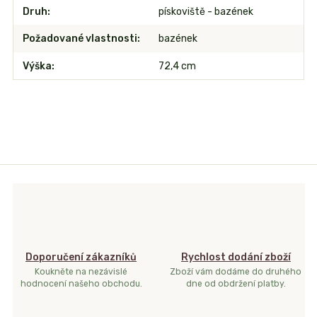
Druh
pískoviště - bazének
Požadované vlastnosti
bazének
Výška
72,4 cm
Doporučení zákazníků
Rychlost dodání zboží
Koukněte na nezávislé
Zboží vám dodáme do druhého
hodnocení našeho obchodu.
dne od obdržení platby.