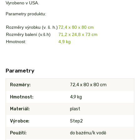
Vyrobeno v USA.
Parametry produktu:
Rozměry výrobku (v. š. h.)
72,4 x 80 x 80 cm
Rozměry balení (v.š.h)
71,2 x 24,8 x 73 cm
Hmotnost:
4,9 kg
Parametry
Rozměry
72,4 x 80 x 80 cm
Hmotnost
4,9 kg
Materiál
plast
Výrobce
Step2
Použití
do bazénu/k vodě