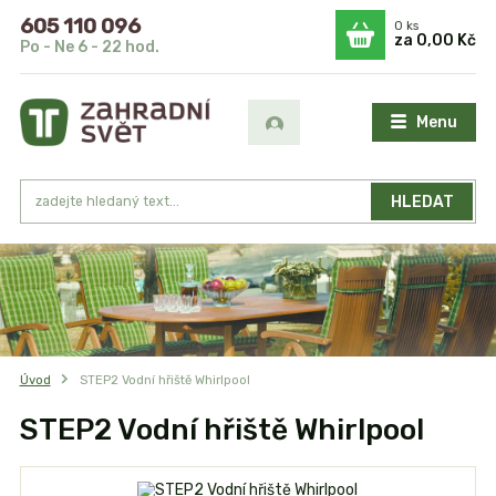
605 110 096
0
ks
za
0,00 Kč
Po - Ne 6 - 22 hod.
Menu
HLEDAT
Úvod
STEP2 Vodní hřiště Whirlpool
STEP2 Vodní hřiště Whirlpool