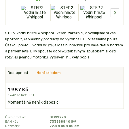
STEP2 Vodní hřiště Whirlpool Vážení zákazníci, dovolujeme si vás
upozornit, že všechny produkty od výrobce STEP2 zasíláme pouze
Českou poštou. Vodní hřiště je ideální hračkou pro vaše děti v horkém
a parném létě. Díky spoustě doplňků zábavným způsobem si děti
rozvíjejí jemnou motoriku. Vybavení h...
celý popis
Dostupnost
Není skladem
1 987 Kč
1 642 Kč
bez DPH
Momentálně není k dispozici
Číslo produktu:
DEPIS270
EAN kód:
733538840199
Rozměry:
72,4 x 80 x 80 cm