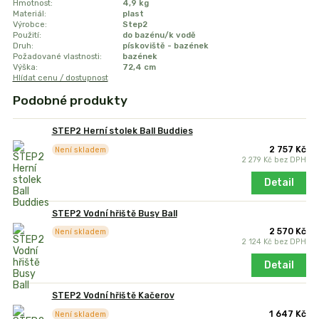
Hmotnost:
4,9 kg
Materiál:
plast
Výrobce:
Step2
Použití:
do bazénu/k vodě
Druh:
pískoviště - bazének
Požadované vlastnosti:
bazének
Výška:
72,4 cm
Hlídat cenu / dostupnost
Podobné produkty
STEP2 Herní stolek Ball Buddies
2 757 Kč
Není skladem
2 279 Kč
bez DPH
Detail
STEP2 Vodní hřiště Busy Ball
2 570 Kč
Není skladem
2 124 Kč
bez DPH
Detail
STEP2 Vodní hřiště Kačerov
1 647 Kč
Není skladem