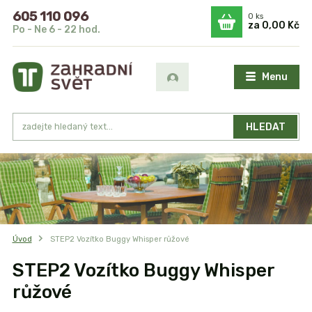
605 110 096
0
ks
za
0,00 Kč
Po - Ne 6 - 22 hod.
Menu
HLEDAT
Úvod
STEP2 Vozítko Buggy Whisper růžové
STEP2 Vozítko Buggy Whisper
růžové