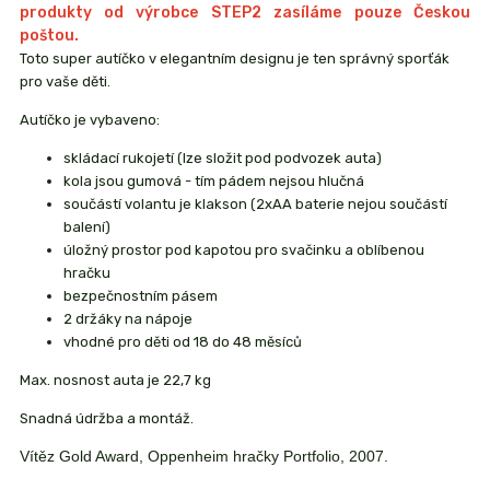
produkty od výrobce STEP2 zasíláme pouze Českou
poštou.
Toto super autíčko v elegantním designu je ten správný sporťák
pro vaše děti.
Autíčko je vybaveno:
skládací rukojetí (lze složit pod podvozek auta)
kola jsou gumová - tím pádem nejsou hlučná
součástí volantu je klakson (2xAA baterie nejou součástí
balení)
úložný prostor pod kapotou pro svačinku a oblíbenou
hračku
bezpečnostním pásem
2 držáky na nápoje
vhodné pro děti od 18 do 48 měsíců
Max. nosnost auta je 22,7 kg
Snadná údržba a montáž.
Vítěz Gold Award, Oppenheim hračky Portfolio, 2007.