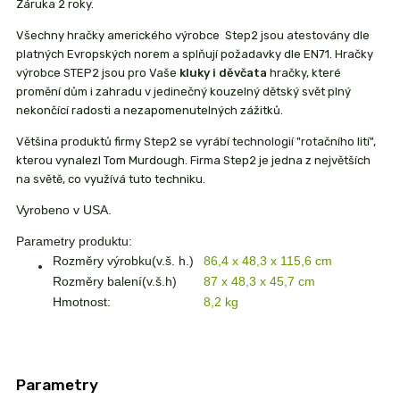
Záruka 2 roky.
Všechny hračky amerického výrobce Step2 jsou atestovány dle
platných Evropských norem a splňují požadavky dle EN71. Hračky
výrobce STEP2 jsou pro Vaše
kluky i děvčata
hračky, které
promění dům i zahradu v jedinečný kouzelný dětský svět plný
nekončící radosti a nezapomenutelných zážitků.
Většina produktů firmy Step2 se vyrábí technologií "rotačního lití",
kterou vynalezl Tom Murdough. Firma Step2 je jedna z největších
na světě, co využívá tuto techniku.
Vyrobeno v USA.
Parametry produktu:
Rozměry výrobku(v.š. h.)
86,4 x 48,3 x 115,6 cm
Rozměry balení(v.š.h)
87 x 48,3 x 45,7 cm
Hmotnost:
8,2 kg
Parametry