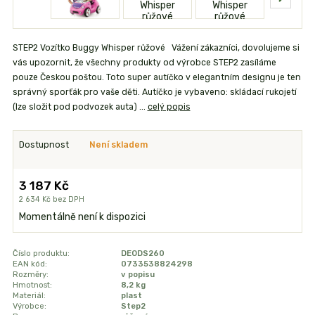
STEP2 Vozítko Buggy Whisper růžové Vážení zákazníci, dovolujeme si
vás upozornit, že všechny produkty od výrobce STEP2 zasíláme
pouze Českou poštou. Toto super autíčko v elegantním designu je ten
správný sporťák pro vaše děti. Autíčko je vybaveno: skládací rukojetí
(lze složit pod podvozek auta) ...
celý popis
Dostupnost
Není skladem
3 187 Kč
2 634 Kč
bez DPH
Momentálně není k dispozici
Číslo produktu:
DEODS260
EAN kód:
0733538824298
Rozměry:
v popisu
Hmotnost:
8,2 kg
Materiál:
plast
Výrobce:
Step2