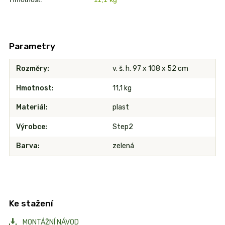
Parametry
Rozměry
v. š. h. 97 x 108 x 52 cm
Hmotnost
11,1 kg
Materiál
plast
Výrobce
Step2
Barva
zelená
Ke stažení
MONTÁŽNÍ NÁVOD