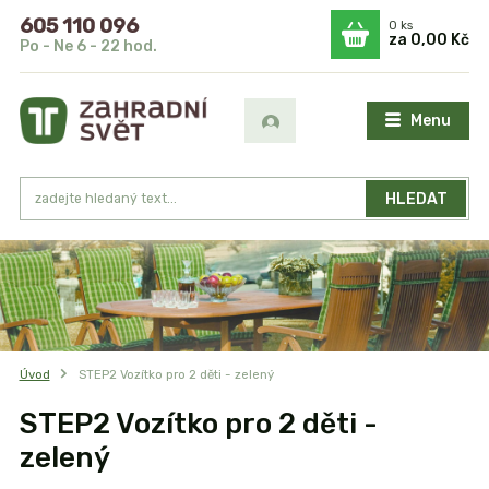
605 110 096
0
ks
za
0,00 Kč
Po - Ne 6 - 22 hod.
Menu
HLEDAT
Úvod
STEP2 Vozítko pro 2 děti - zelený
STEP2 Vozítko pro 2 děti -
zelený