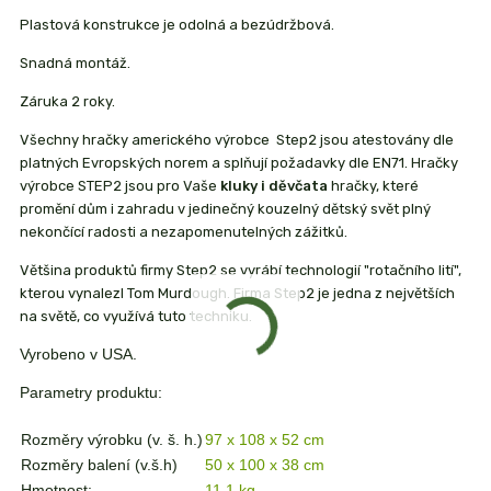
Plastová konstrukce je odolná a bezúdržbová.
Snadná montáž.
Záruka 2 roky.
Všechny hračky amerického výrobce Step2 jsou atestovány dle
platných Evropských norem a splňují požadavky dle EN71. Hračky
výrobce STEP2 jsou pro Vaše
kluky i děvčata
hračky, které
promění dům i zahradu v jedinečný kouzelný dětský svět plný
nekončící radosti a nezapomenutelných zážitků.
Většina produktů firmy Step2 se vyrábí technologií "rotačního lití",
kterou vynalezl Tom Murdough. Firma Step2 je jedna z největších
na světě, co využívá tuto techniku.
Vyrobeno v USA.
Parametry produktu:
Rozměry výrobku (v. š. h.)
97 x 108 x 52 cm
Rozměry balení (v.š.h)
50 x 100 x 38 cm
Hmotnost:
11,1 kg