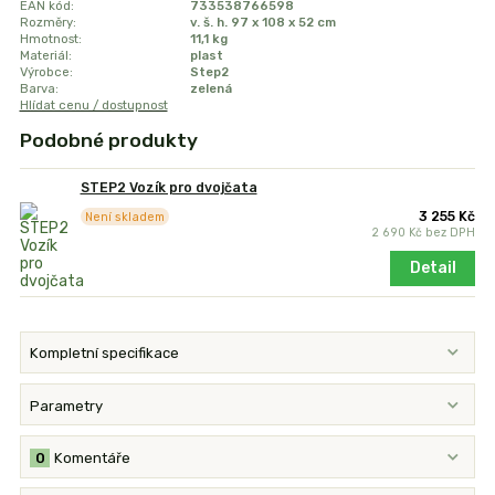
EAN kód:
733538766598
Rozměry:
v. š. h. 97 x 108 x 52 cm
Hmotnost:
11,1 kg
Materiál:
plast
Výrobce:
Step2
Barva:
zelená
Hlídat cenu / dostupnost
Podobné produkty
STEP2 Vozík pro dvojčata
3 255 Kč
Není skladem
2 690 Kč
bez DPH
Detail
Kompletní specifikace
Parametry
0
Komentáře