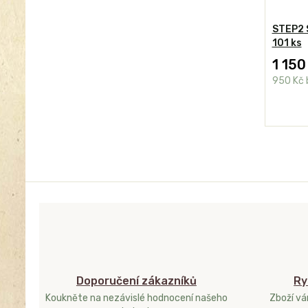
STEP2 
101 ks
1 150
950 Kč
Doporučení zákazníků
Ry
Koukněte na nezávislé hodnocení našeho
Zboží v