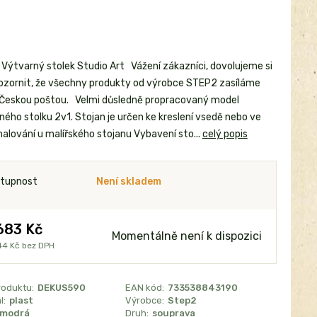
Výtvarný stolek Studio Art Vážení zákazníci, dovolujeme si
ozornit, že všechny produkty od výrobce STEP2 zasíláme
Českou poštou. Velmi důsledně propracovaný model
ného stolku 2v1. Stojan je určen ke kreslení vsedě nebo ve
malování u malířského stojanu Vybavení sto...
celý popis
tupnost
Není skladem
683 Kč
Momentálně není k dispozici
44 Kč
bez DPH
roduktu:
DEKUS590
EAN kód:
733538843190
l:
plast
Výrobce:
Step2
modrá
Druh:
souprava