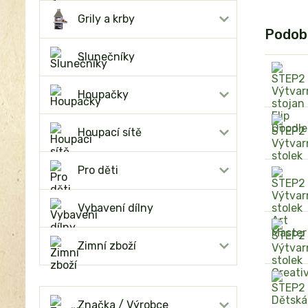
Grily a krby
Podob
Slunečníky
Houpačky
Houpací sítě
Pro děti
Vybavení dílny
Zimní zboží
Značka / Výrobce