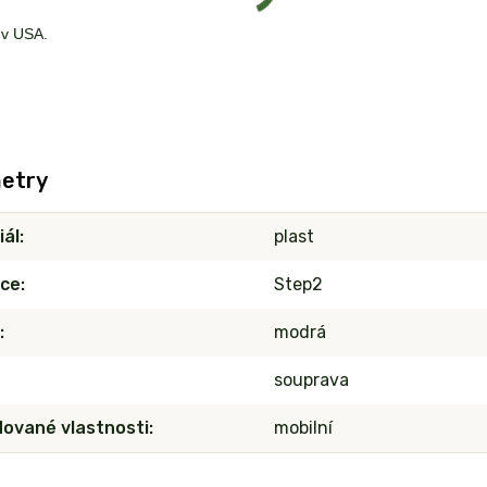
 v USA.
etry
iál
plast
ce
Step2
modrá
souprava
ované vlastnosti
mobilní