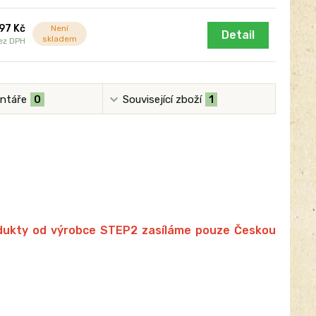
697 Kč
Není
Detail
skladem
ez DPH
ntáře
0
Související zboží
1
rodukty od výrobce STEP2 zasíláme pouze Českou