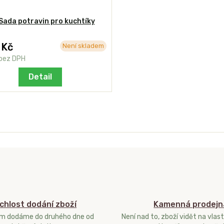
Sada potravin pro kuchtíky
 Kč
Není skladem
bez DPH
Detail
chlost dodání zboží
Kamenná prodejn
ám dodáme do druhého dne od
Není nad to, zboží vidět na vlast