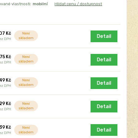
vané vlastnosti:
mobilní
Hlídat cenu / dostupnost
07 Kč
Není
Detail
skladem
ez DPH
975 Kč
Není
Detail
skladem
ez DPH
49 Kč
Není
Detail
skladem
ez DPH
29 Kč
Není
Detail
skladem
ez DPH
39 Kč
Není
Detail
skladem
ez DPH