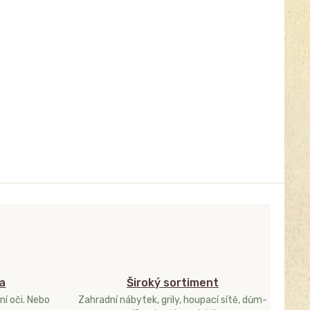
a
Široký sortiment
ní oči. Nebo
Zahradní nábytek, grily, houpací sítě, dům-