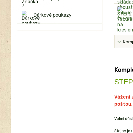
Dárkové poukazy
Komp
Komple
STE
Vážení 
poštou.
Velmi důs
Stojan je 