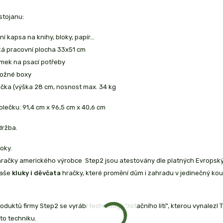
stojanu:
í kapsa na knihy, bloky, papír...
ká pracovní plocha 33x51 cm
ímek na psací potřeby
ložné boxy
lička (výška 28 cm, nosnost max. 34 kg
lečku: 91,4 cm x 96,5 cm x 40,6 cm
ržba.
oky.
račky amerického výrobce Step2 jsou atestovány dle platných Evropský
Vaše
kluky i děvčata
hračky, které promění dům i zahradu v jedinečný ko
oduktů firmy Step2 se vyrábí technologií "rotačního lití", kterou vynalezl
to techniku.