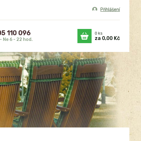
Přihlášení
5 110 096
0
ks
za
0,00 Kč
- Ne 6 - 22 hod.