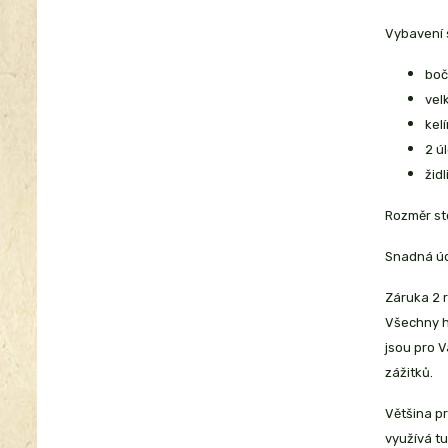
Vybavení 
bočn
vel
kel
2 ú
žid
Rozměr sto
Snadná úd
Záruka 2 r
Všechny h
jsou pro 
zážitků.
Většina pr
využívá tu