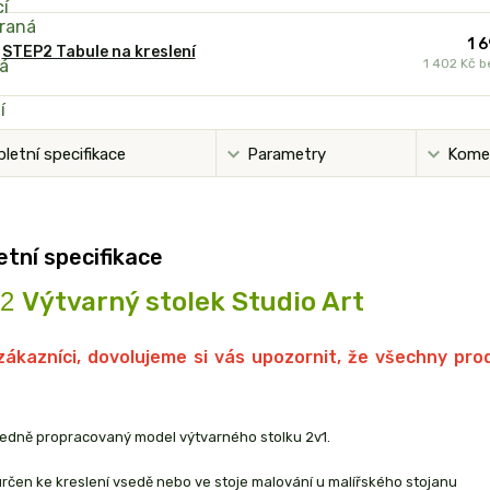
1 
STEP2 Tabule na kreslení
1 402 Kč
b
letní specifikace
Parametry
Kome
tní specifikace
P2
Výtvarný stolek
Studio Art
zákazníci, dovolujeme si vás upozornit, že všechny p
ledně propracovaný model výtvarného stolku 2v1.
určen ke kreslení vsedě nebo ve stoje malování u malířského stojanu