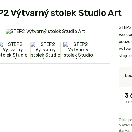
2 Výtvarný stolek Studio Art
STEP2 
vás up
pouze 
výtvar
stoje 
Dos
3 
3 0
Číslo p
Materiá
Barva: