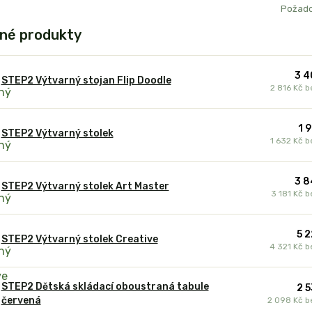
Požado
né produkty
3 4
STEP2 Výtvarný stojan Flip Doodle
2 816 Kč
b
1 
STEP2 Výtvarný stolek
1 632 Kč
b
3 8
STEP2 Výtvarný stolek Art Master
3 181 Kč
b
5 2
STEP2 Výtvarný stolek Creative
4 321 Kč
b
STEP2 Dětská skládací oboustraná tabule
2 5
červená
2 098 Kč
b