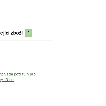
ející zboží
1