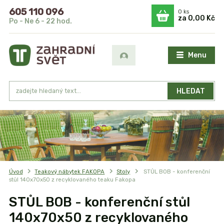
605 110 096
0
ks
za
0,00 Kč
Po - Ne 6 - 22 hod.
Menu
HLEDAT
Úvod
Teakový nábytek FAKOPA
Stoly
STŮL BOB - konferenční
stůl 140x70x50 z recyklovaného teaku Fakopa
STŮL BOB - konferenční stůl
140x70x50 z recyklovaného