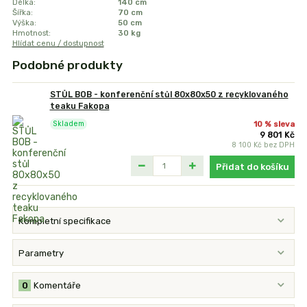
Délka:
140 cm
Šířka:
70 cm
Výška:
50 cm
Hmotnost:
30 kg
Hlídat cenu / dostupnost
Podobné produkty
STŮL BOB - konferenční stůl 80x80x50 z recyklovaného
teaku Fakopa
10 % sleva
Skladem
9 801 Kč
8 100 Kč
bez DPH
Přidat do košíku
Kompletní specifikace
Parametry
0
Komentáře