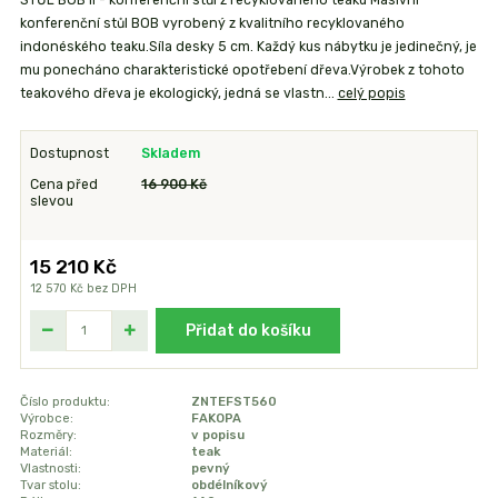
STŮL BOB II - konferenční stůl z recyklovaného teaku Masivní
konferenční stůl BOB vyrobený z kvalitního recyklovaného
indonéského teaku.Síla desky 5 cm. Každý kus nábytku je jedinečný, je
mu ponecháno charakteristické opotřebení dřeva.Výrobek z tohoto
teakového dřeva je ekologický, jedná se vlastn...
celý popis
Dostupnost
Skladem
Cena před
16 900 Kč
slevou
15 210 Kč
12 570 Kč
bez DPH
Přidat do košíku
Číslo produktu:
ZNTEFST560
Výrobce:
FAKOPA
Rozměry:
v popisu
Materiál:
teak
Vlastnosti:
pevný
Tvar stolu:
obdélníkový