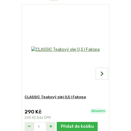
CLASSIC Teakový olej 0,5 l Fakopa
Victor čis
290 Kč
340 Kč
Skladem
240 Kč
bez DPH
281 Kč
bez
Přidat do košíku