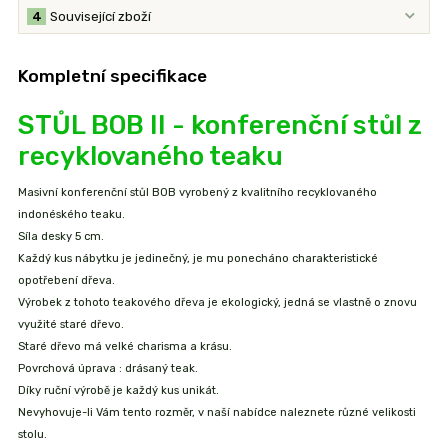
4
Související zboží
Kompletní specifikace
STŮL BOB II - konferenční stůl z
recyklovaného teaku
Masivní konferenční stůl BOB vyrobený z kvalitního recyklovaného
indonéského teaku.
Síla desky 5 cm.
Každý kus nábytku je jedinečný, je mu ponecháno charakteristické
opotřebení dřeva.
Výrobek z tohoto teakového dřeva je ekologický, jedná se vlastně o znovu
využité staré dřevo.
Staré dřevo má velké charisma a krásu.
Povrchová úprava : drásaný teak.
Díky ruční výrobě je každý kus unikát.
Nevyhovuje-li Vám tento rozměr, v naší nabídce naleznete různé velikosti
stolu.