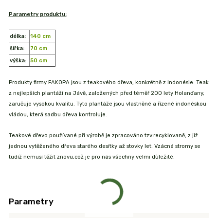
Parametry produktu:
délka:
140 cm
šířka:
70 cm
výška:
50 cm
Produkty firmy FAKOPA jsou z teakového dřeva, konkrétně z Indonésie. Teak
z nejlepších plantáží na Jávě, založených před téměř 200 lety Holanďany,
zaručuje vysokou kvalitu. Tyto plantáže jsou vlastněné a řízené indonéskou
vládou, která sadbu dřeva kontroluje.
Teakové dřevo používané při výrobě je zpracováno tzv.recyklovaně, z již
jednou vytěženého dřeva starého desítky až stovky let. Vzácné stromy se
tudíž nemusí těžit znovu,což je pro nás všechny velmi důležité.
Parametry