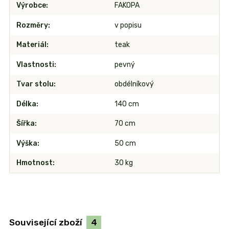
Výrobce
FAKOPA
Rozměry
v popisu
Materiál
teak
Vlastnosti
pevný
Tvar stolu
obdélníkový
Délka
140 cm
Šířka
70 cm
Výška
50 cm
Hmotnost
30 kg
Související zboží
4