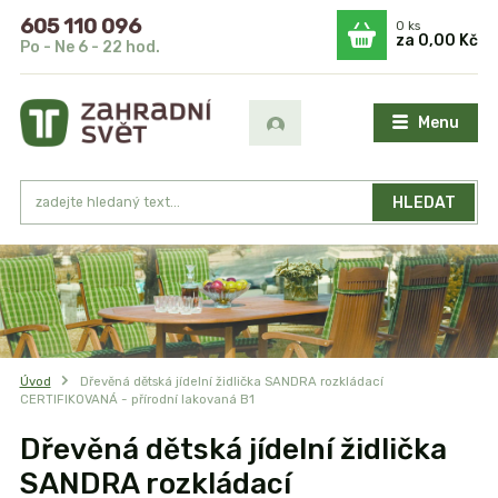
605 110 096
0
ks
za
0,00 Kč
Po - Ne 6 - 22 hod.
Menu
HLEDAT
Úvod
Dřevěná dětská jídelní židlička SANDRA rozkládací
CERTIFIKOVANÁ - přírodní lakovaná B1
Dřevěná dětská jídelní židlička
SANDRA rozkládací