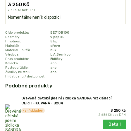
3 250 Kč
2 686 Kč
bez DPH
Momentálně není k dispozici
Číslo produktu:
BE710B100
Rozměry:
v popisu
Hmotnost:
5 kg
Materiál:
dřevo
Materiál - bližší:
buk
Výrobce:
L.A.Bernkop
Druh produktu:
židličky
Kolečka:
ano
Rostoucí židle:
ano
Židličky ke stolu:
ano
Hlídat cenu / dostupnost
Podobné produkty
Dřevěná dětská jídelní židlička SANDRA rozkládací
CERTIFIKOVANÁ - B204
3 250 Kč
Není skladem
2 686 Kč
bez DPH
Detail