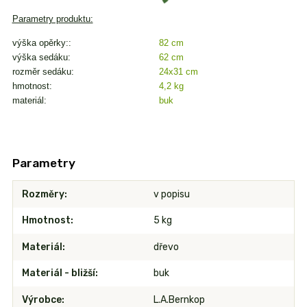
Parametry produktu:
výška opěrky::
82 cm
výška sedáku:
62 cm
rozměr sedáku:
24x31 cm
hmotnost:
4,2 kg
materiál:
buk
Parametry
Rozměry
v popisu
Hmotnost
5 kg
Materiál
dřevo
Materiál - bližší
buk
Výrobce
L.A.Bernkop