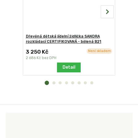
Dřevěná dětská jídelní židlička SANDRA
Dřevěná dě
rozkládací CERTIFIKOVANÁ - bělená B21
rozkládac
3 250 Kč
3 250 K
Není skladem
2 686 Kč
bez DPH
2 686 Kč
b
Detail