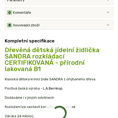
Parametry
0
Komentáře
8
Související zboží
Kompletní specifikace
Dřevěná dětská jídelní židlička
SANDRA rozkládací
CERTIFIKOVANÁ - přírodní
lakovaná B1
Klasická dětská krmící židle SANDRA z ohýbaného dřeva.
Poctivá česká výroba -
L.A.Bernkop.
Dodáváme i v jiných odstínech.
Rozložení lze sestavit komplet židle - stolek.
Záruka 24 měsíců.