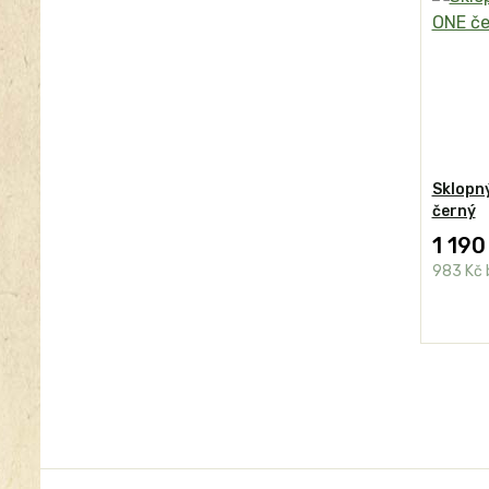
Sklopn
černý
1 190
983 Kč