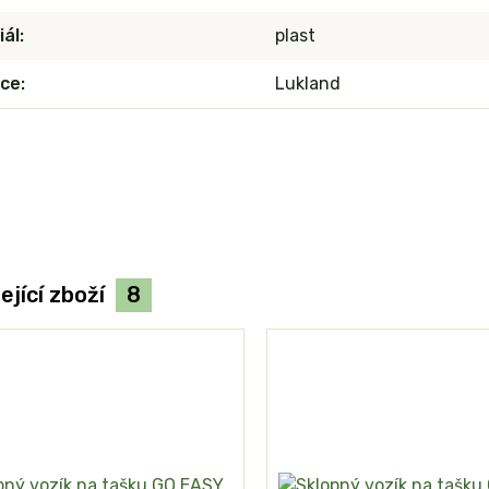
iál
plast
ce
Lukland
ející zboží
8