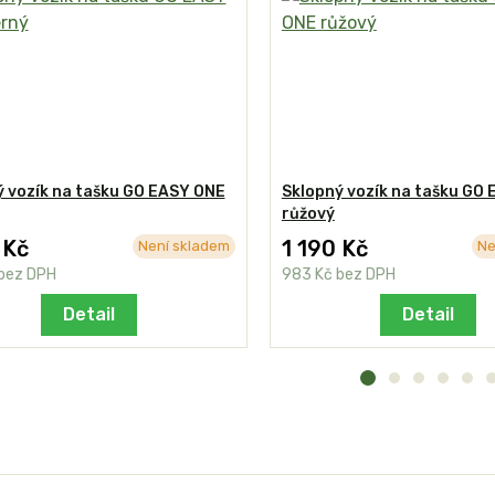
ý vozík na tašku GO EASY ONE
Sklopný vozík na tašku GO
růžový
 Kč
1 190 Kč
Není skladem
Ne
bez DPH
983 Kč
bez DPH
Detail
Detail