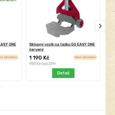
 EASY ONE
Sklopný vozík na tašku GO EASY ONE
Skl
červený
mo
1 190 Kč
1 
ní skladem
Není skladem
983 Kč
bez DPH
983
Detail