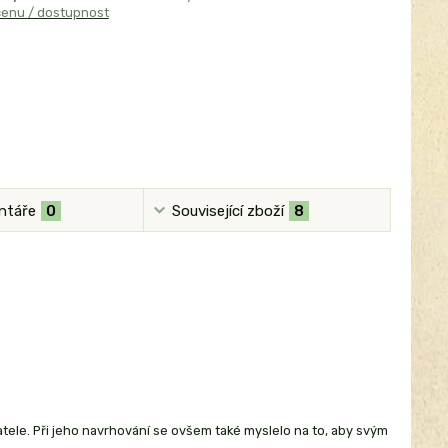
cenu / dostupnost
ntáře
0
Související zboží
8
tele. Při jeho navrhování se ovšem také myslelo na to, aby svým