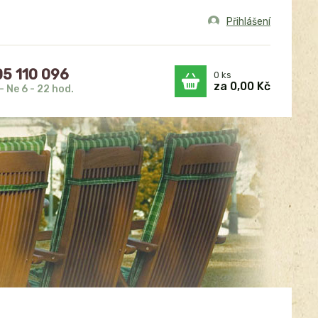
Přihlášení
5 110 096
0
ks
za
0,00 Kč
- Ne 6 - 22 hod.