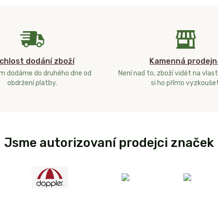
chlost dodání zboží
Kamenná prodejn
ám dodáme do druhého dne od
Není nad to, zboží vidět na vlast
obdržení platby.
si ho přímo vyzkoušet
Jsme autorizovaní prodejci značek