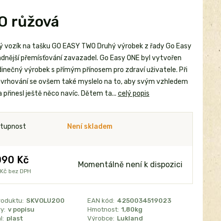
O růžová
ý vozík na tašku GO EASY TWO Druhý výrobek z řady Go Easy
adnější přemísťování zavazadel. Go Easy ONE byl vytvořen
dinečný výrobek s přímým přínosem pro zdraví uživatele. Při
avrhování se ovšem také myslelo na to, aby svým vzhledem
a přinesl ještě něco navíc. Dětem ta...
celý popis
tupnost
Není skladem
090 Kč
Momentálně není k dispozici
 Kč
bez DPH
roduktu:
SKVOLU200
EAN kód:
4250034519023
y:
v popisu
Hmotnost:
1,80kg
l:
plast
Výrobce:
Lukland