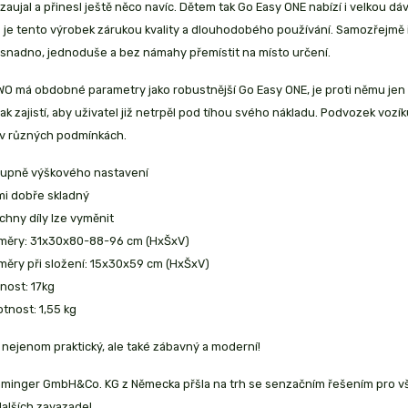
aujal a přinesl ještě něco navíc. Dětem tak Go Easy ONE nabízí i velkou d
je tento výrobek zárukou kvality a dlouhodobého používání. Samozřejmě i 
 snadno, jednoduše a bez námahy přemístit na místo určení.
WO má obdobné parametry jako robustnější Go Easy ONE, je proti němu jen
ak zajistí, aby uživatel již netrpěl pod tíhou svého nákladu. Podvozek vo
 v různých podmínkách.
tupně výškového nastavení
mi dobře skladný
chny díly lze vyměnit
měry: 31x30x80-88-96 cm (HxŠxV)
měry při složení: 15x30x59 cm (HxŠxV)
nost: 17kg
tnost: 1,55 kg
 nejenom praktický, ale také zábavný a moderní!
minger GmbH&Co. KG z Německa přšla na trh se senzačním řešením pro všec
alších zavazadel.