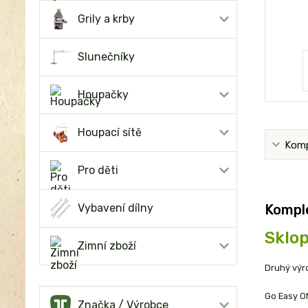
Grily a krby
Slunečníky
Houpačky
Houpací sítě
Komp
Pro děti
Komple
Vybavení dílny
Sklop
Zimní zboží
Druhý výro
Go Easy ON
Značka / Výrobce