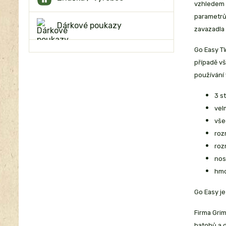
vzhledem z
parametrů 
Dárkové poukazy
zavazadla
Go Easy T
případě vš
používání
3 s
vel
vše
roz
roz
nos
hmo
Go Easy je
Firma Grim
batohů a d