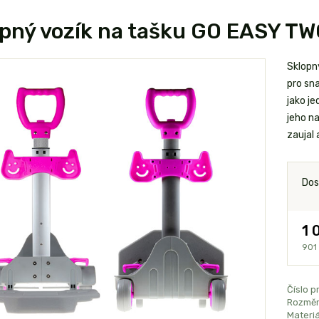
pný vozík na tašku GO EASY TW
Sklopn
pro sn
jako je
jeho n
zaujal 
Dos
1 
901
Číslo p
Rozměr
Materiá