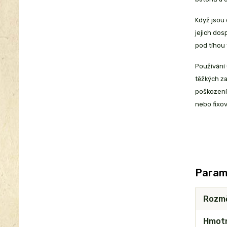
Když jsou 
jejich dos
pod tíhou 
Používání 
těžkých za
poškození 
nebo fixo
Param
Rozm
Hmot