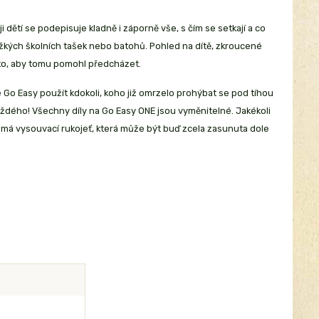
ji dětí se podepisuje kladně i záporně vše, s čím se setkají a co
těžkých školních tašek nebo batohů. Pohled na dítě, zkroucené
roto, aby tomu pomohl předcházet.
Go Easy použít kdokoli, koho již omrzelo prohýbat se pod tíhou
každého! Všechny díly na Go Easy ONE jsou vyměnitelné. Jakékoli
má vysouvací rukojeť, která může být buď zcela zasunuta dole