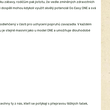
ávku zábavy, rodičům pak jistotu, že vedle zmíněných zdravotních
dospělí mohou kdykoli využít skvělý potenciál Go Easy ONE a svá
 odlehčený v části pro uchycení popruhů zavazadla. V každém
zíku je stejně masivní jako u model ONE a umožňuje dlouhodobé
hny ty z nás, kteří se potýkají s přepravou těžkých tašek,