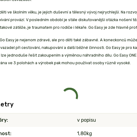
děti ve školním věku, je jejich duševní a tělesný vývoj nejrychlejší. Na rozvo
pívání provází. V posledním období je stále diskutovanější otázka nošení 
takové zátěže, je traumatem pro rodiče i lékaře. Go Easy je zde hlavně p
Go Easy je nejenom zdravé, ale pro děti také zábavné. A koneckonců může 
vazadel při cestování, nakupování a další běžné činnosti. Go Easy je pro 
lze jednoduše řešit zakoupením a výměnou náhradního dílu. Go Easy ONE 
vána ve 3 polohách a výrobek pak mohou používat osoby různě vysoké.
etry
ěry
v popisu
nost
1,80kg