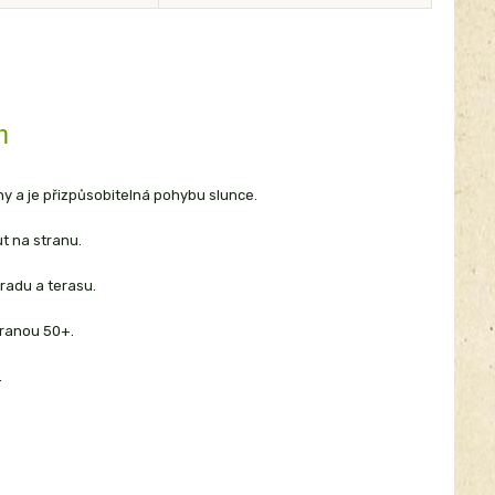
m
y a je přizpůsobitelná pohybu slunce.
ut na stranu.
radu a terasu.
hranou 50+.
.