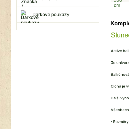
Dárkové poukazy
Komple
Slune
Active ba
Je univerz
Balkónová
Clona je 
Další výho
Všeobecné
• Rozměry