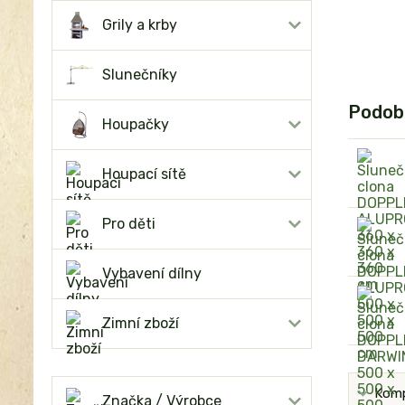
Grily a krby
Slunečníky
Podob
Houpačky
Houpací sítě
Pro děti
Vybavení dílny
Zimní zboží
Komp
Značka / Výrobce