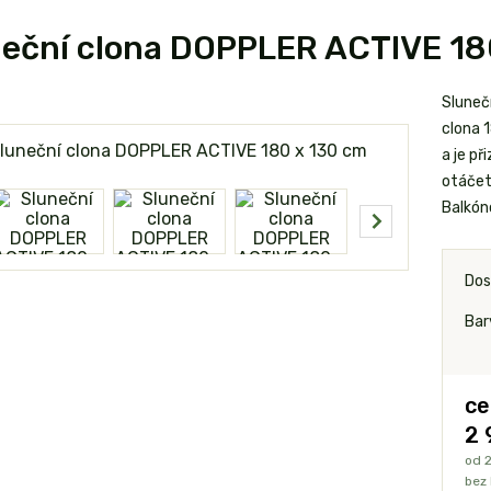
eční clona DOPPLER ACTIVE 18
Sluneč
clona 
a je př
otáčet
Balkóno
Dos
Bar
ce
2 
od
2
bez