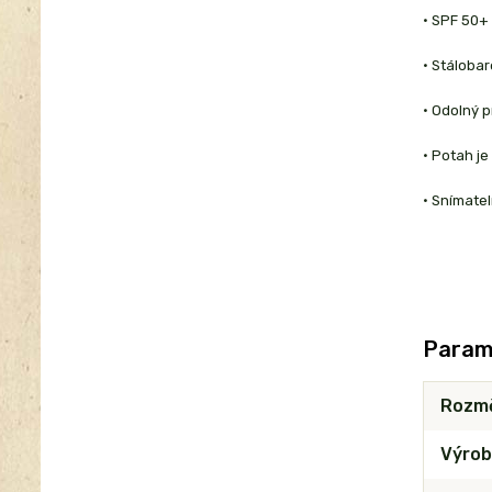
• SPF 50+
• Stáloba
• Odolný p
• Potah je
• Snímatel
Param
Rozm
Výrob