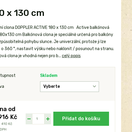
0 x 130 cm
ní clona DOPPLER ACTIVE 180 x 130 cm Active balkónová
180x130 cm Balkónová clona je speciálně určená pro balkóny
izpůsobitelná pohybu slunce. Je univerzální, protože ji lze
 o 360 °, nastavit výšku nebo naklonit / posunout na stranu.
vá clona je vhodná nejen pro b...
celý popis
tupnost
Skladem
va
na od
916 Kč
Přidat do košíku
 410 Kč
 DPH