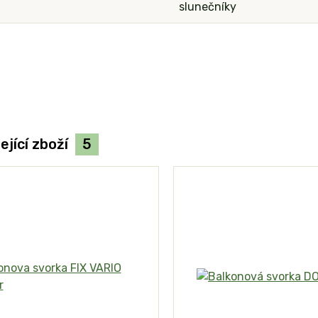
slunečníky
ející zboží
5