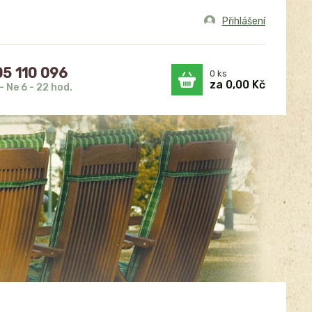
Přihlášení
5 110 096
0
ks
za
0,00 Kč
- Ne 6 - 22 hod.