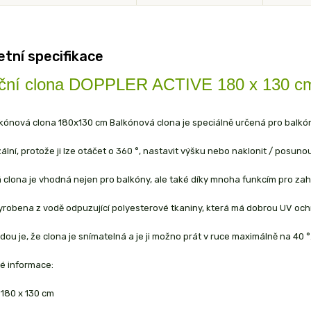
tní specifikace
ční clona DOPPLER ACTIVE 180 x 130 c
lkónová clona 180x130 cm Balkónová clona je speciálně určená pro balkón
ální, protože ji lze otáčet o 360 °, nastavit výšku nebo naklonit / posuno
 clona je vhodná nejen pro balkóny, ale také díky mnoha funkcím pro zah
vyrobena z vodě odpuzující polyesterové tkaniny, která má dobrou UV oc
dou je, že clona je snímatelná a je ji možno prát v ruce maximálně na 40 °
 informace:
 180 x 130 cm