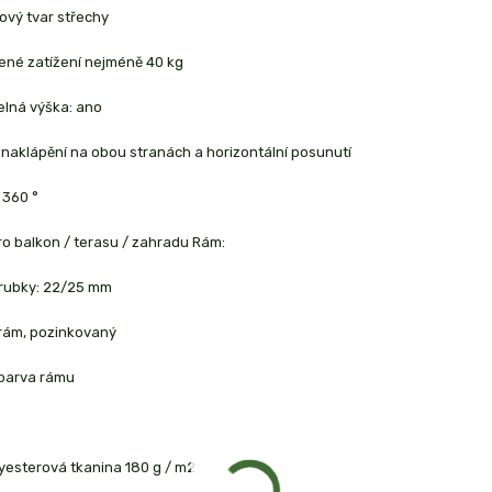
ový tvar střechy
ené zatížení nejméně 40 kg
elná výška: ano
 naklápění na obou stranách a horizontální posunutí
 360 °
pro balkon / terasu / zahradu Rám:
trubky: 22/25 mm
 rám, pozinkovaný
 barva rámu
yesterová tkanina 180 g / m2