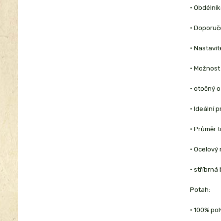
• Obdélník
• Doporuč
• Nastavit
• Možnost
• otočný o
• Ideální 
• Průměr 
• Ocelový
• stříbrná
Potah:
• 100% pol