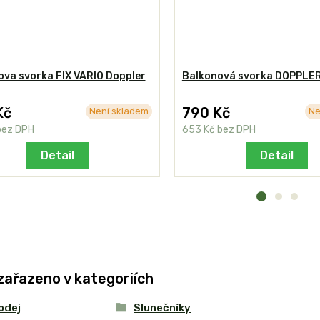
ova svorka FIX VARIO Doppler
Balkonová svorka DOPPLE
Kč
790 Kč
Není skladem
Ne
bez DPH
653 Kč
bez DPH
Detail
Detail
zařazeno v kategoriích
odej
Slunečníky