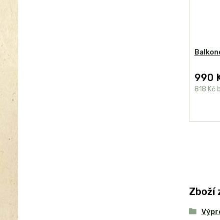
Balkon
990 
818 Kč
Zboží 
Výpr