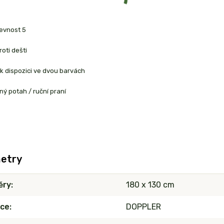
revnost 5
roti dešti
 k dispozici ve dvou barvách
ný potah / ruční praní
etry
ěry
180 x 130 cm
ce
DOPPLER