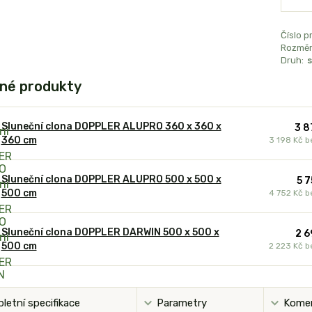
Číslo p
Rozměr
Druh:
s
né produkty
Sluneční clona DOPPLER ALUPRO 360 x 360 x
3 8
360 cm
3 198 Kč
b
Sluneční clona DOPPLER ALUPRO 500 x 500 x
5 7
500 cm
4 752 Kč
b
Sluneční clona DOPPLER DARWIN 500 x 500 x
2 6
500 cm
2 223 Kč
b
letní specifikace
Parametry
Kome