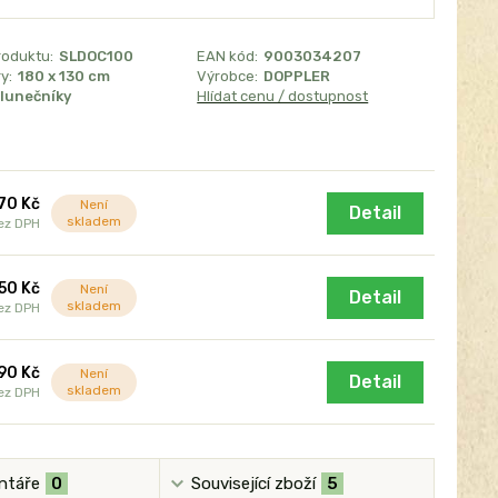
roduktu:
SLDOC100
EAN kód:
9003034207
y:
180 x 130 cm
Výrobce:
DOPPLER
lunečníky
Hlídat cenu / dostupnost
70 Kč
Není
Detail
skladem
ez DPH
50 Kč
Není
Detail
skladem
ez DPH
90 Kč
Není
Detail
skladem
ez DPH
ntáře
0
Související zboží
5