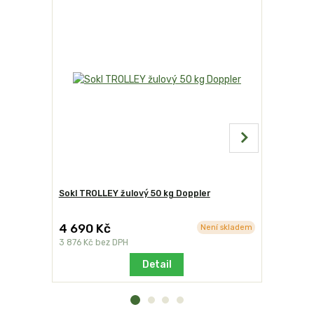
Sokl TROLLEY žulový 50 kg Doppler
Sok TROLL
4 690 Kč
5 490 
Není skladem
3 876 Kč
bez DPH
4 537 Kč
b
Detail