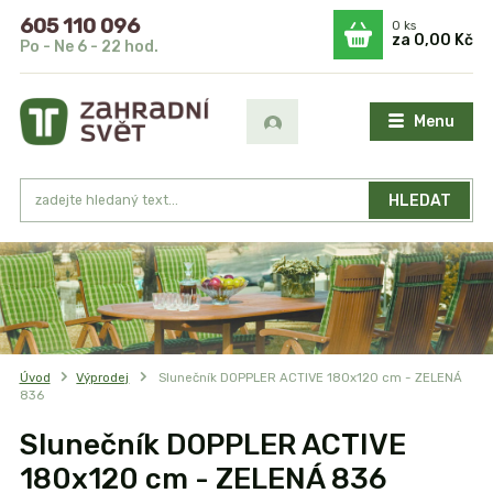
605 110 096
0
ks
za
0,00 Kč
Po - Ne 6 - 22 hod.
Menu
HLEDAT
Úvod
Výprodej
Slunečník DOPPLER ACTIVE 180x120 cm - ZELENÁ
836
Slunečník DOPPLER ACTIVE
180x120 cm - ZELENÁ 836