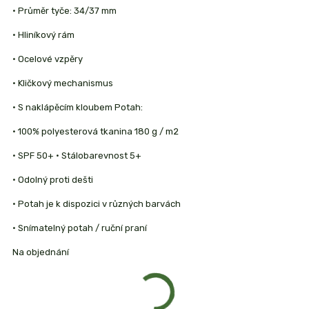
• Průměr tyče: 34/37 mm
• Hliníkový rám
• Ocelové vzpěry
• Kličkový mechanismus
• S naklápěcím kloubem Potah:
• 100% polyesterová tkanina 180 g / m2
• SPF 50+ • Stálobarevnost 5+
• Odolný proti dešti
• Potah je k dispozici v různých barvách
• Snímatelný potah / ruční praní
Na objednání