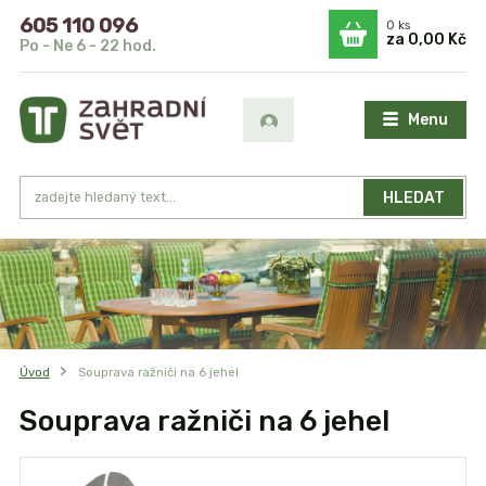
605 110 096
0
ks
za
0,00 Kč
Po - Ne 6 - 22 hod.
Menu
HLEDAT
Úvod
Souprava ražniči na 6 jehel
Souprava ražniči na 6 jehel