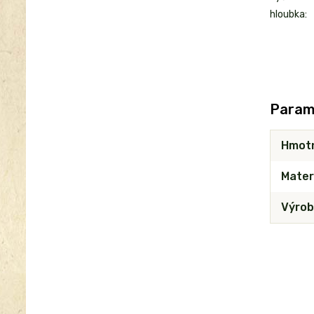
hloubka:
Param
Hmot
Mater
Výrob