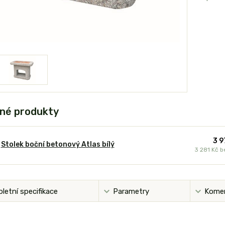
né produkty
3 9
Stolek boční betonový Atlas bílý
3 281 Kč
b
letní specifikace
Parametry
Kome