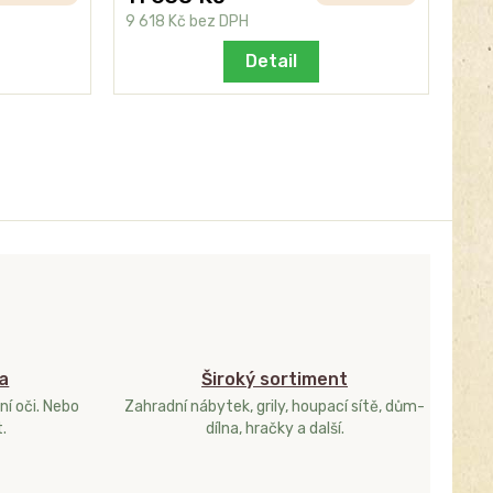
9 618 Kč
bez DPH
9 6
Detail
a
Široký sortiment
ní oči. Nebo
Zahradní nábytek, grily, houpací sítě, dům-
.
dílna, hračky a další.