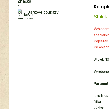
Komple
Dárkové poukazy
Stolek
Vzhledem
speciální
Poplatek 
Při objed
Stolek NO
Vyrobeno
Parametr
hmotnost
šířka:
výška: