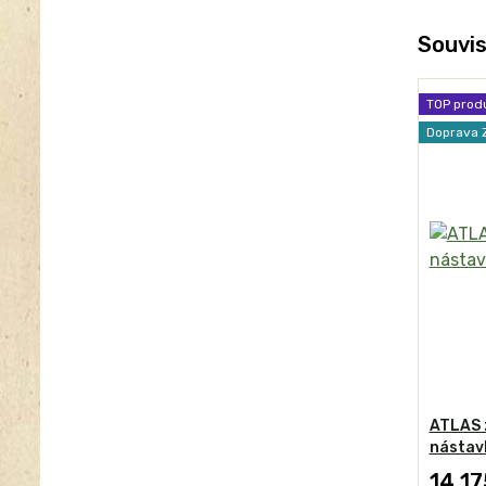
Souvis
TOP prod
Doprava
ATLAS 
nástav
14 17