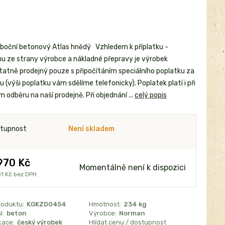
 boční betonový Atlas hnědý Vzhledem k příplatku -
u ze strany výrobce a nákladné přepravy je výrobek
atně prodejný pouze s připočítáním speciálního poplatku za
 (výši poplatku vám sdělíme telefonicky). Poplatek platí i při
 odběru na naší prodejně. Při objednání ...
celý popis
tupnost
Není skladem
970 Kč
Momentálně není k dispozici
1 Kč
bez DPH
roduktu:
KGKZD0454
Hmotnost:
234 kg
l:
beton
Výrobce:
Norman
kace:
český výrobek
Hlídat cenu / dostupnost