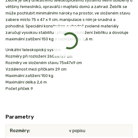
Žebřík je díky unikátnímu teleskopickému systému velmi oblíbený u
většiny řemeslníků, opravářů i majitelů domů a zahrad. Žebřík se
může pochlubit minimálními nároky na prostor, ve složeném stavu
zabere místo 75 x 47 x 9 cm, manipulace s ním je snadná a
pohodlná. Speciální konstrukce a vhodně zvolené materiály
zaručují vysokou stabilitu i při plném rozložení žebříku a dovoluje
maximální zatížení 150 kg a rozložení do 2,6 m.
Unikátní teleskopický systém
Rozměry při rozložení 260x47x9 cm
Rozměry ve složeném stavu 75x47x9 cm
Vzdálenost mezi příčkami 29 cm
Maximální zatížení 150 kg
Maximální délka 2,6 m
Počet příček 9
Parametry
Rozměry
v popisu