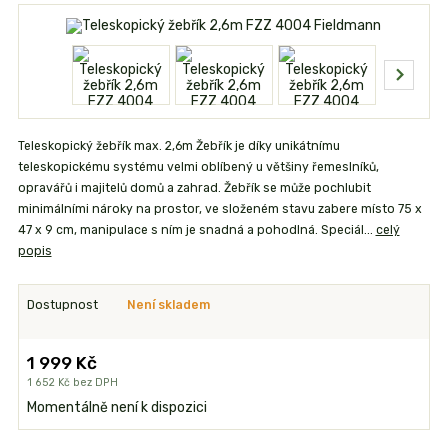
Teleskopický žebřík max. 2,6m Žebřík je díky unikátnímu
teleskopickému systému velmi oblíbený u většiny řemeslníků,
opravářů i majitelů domů a zahrad. Žebřík se může pochlubit
minimálními nároky na prostor, ve složeném stavu zabere místo 75 x
47 x 9 cm, manipulace s ním je snadná a pohodlná. Speciál...
celý
popis
Dostupnost
Není skladem
1 999 Kč
1 652 Kč
bez DPH
Momentálně není k dispozici