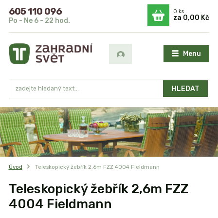
605 110 096
0
ks
za
0,00 Kč
Po - Ne 6 - 22 hod.
Menu
HLEDAT
Úvod
Teleskopický žebřík 2,6m FZZ 4004 Fieldmann
Teleskopický žebřík 2,6m FZZ
4004 Fieldmann