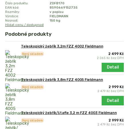
Číslo produktu:
ZDFB170
EAN kód:
8590669152735
Rozměry:
v popisu
Výrobce:
FIELDMANN
Nosnost:
150 kg
Hlídat cenu / dostupnost
Podobné produkty
Teleskopický žebřík 3,2m FZZ 4002 Fieldmann
2 499 Kč
Není skladem
2 065 Kč
bez DPH
Detail
Teleskopický žebřík 3,8m FZZ 4005 Fieldmann
2 999 Kč
Není skladem
2 479 Kč
bez DPH
Detail
Teleskopický žebřík/štafle 3,2 m FZZ 4003 Fieldmann
2 999 Kč
Není skladem
2 479 Kč
bez DPH