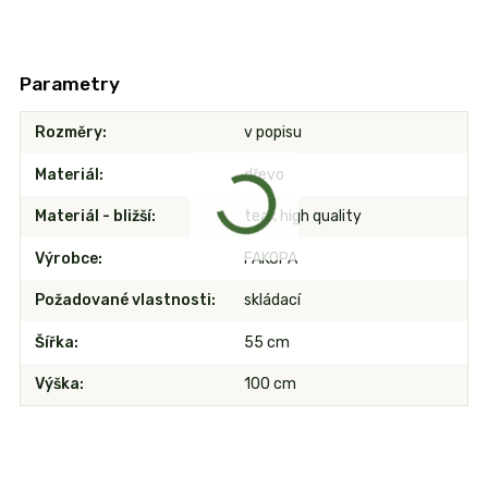
Parametry
Rozměry
v popisu
Materiál
dřevo
Materiál - bližší
teak high quality
Výrobce
FAKOPA
Požadované vlastnosti
skládací
Šířka
55 cm
Výška
100 cm