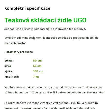
Kompletní specifikace
Teaková skládací židle UGO
Jednoduchá a stylová skládací židle z jádrového teaku třídy A.
Vyniká moderním designem, jednoduše se skládá a prot jsou ideální do
menších prostor.
Parametry produktu:
délka:
50 cm
šířka:
55 cm
výška:
100 cm
hmotnost:
7
kg
Výrobky firmy KOPA jsou vhodné nejen pro dekoraci interiérů, svou vysokou
užitnou hodnotou můžou výrazně zvýšit celkovou pohodu daného interiéru.
Fa KOPA dodává výhradně výrobky s vyzkoušenou kvalitou a precizním
provedením, vysokou pevností a pravidelností vzhledu, tato kvalita je