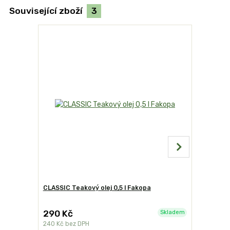
Související zboží
3
CLASSIC Teakový olej 0,5 l Fakopa
Victor čis
290 Kč
340 Kč
Skladem
240 Kč
bez DPH
281 Kč
bez