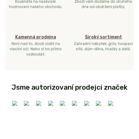
Koukněte na nezávislé
Zboží vám dodáme do druhého
hodnocení našeho obchodu.
dne od obdržení platby.
Kamenná prodejna
Široký sortiment
Není nad to, zboží vidět na
Zahradní nábytek, grily, houpací
vlastní oči. Nebo si ho přímo
sítě, dům-dílna, hračky a další.
vyzkoušet.
Jsme autorizovaní prodejci značek