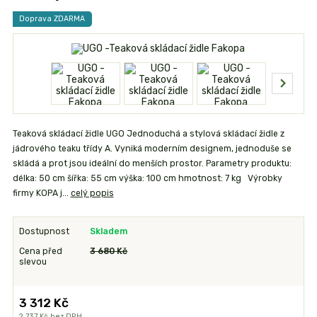
Doprava ZDARMA
Teaková skládací židle UGO Jednoduchá a stylová skládací židle z
jádrového teaku třídy A. Vyniká moderním designem, jednoduše se
skládá a prot jsou ideální do menších prostor. Parametry produktu:
délka: 50 cm šířka: 55 cm výška: 100 cm hmotnost: 7 kg Výrobky
firmy KOPA j...
celý popis
Dostupnost
Skladem
Cena před
3 680 Kč
slevou
3 312 Kč
2 737 Kč
bez DPH