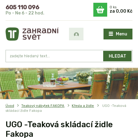
605 110 096
0
ks
za
0,00 Kč
Po - Ne 6 - 22 hod.
Menu
HLEDAT
Úvod
Teakový nábytek FAKOPA
Křesla a židle
UGO -Teaková
skládací židle Fakopa
UGO -Teaková skládací židle
Fakopa