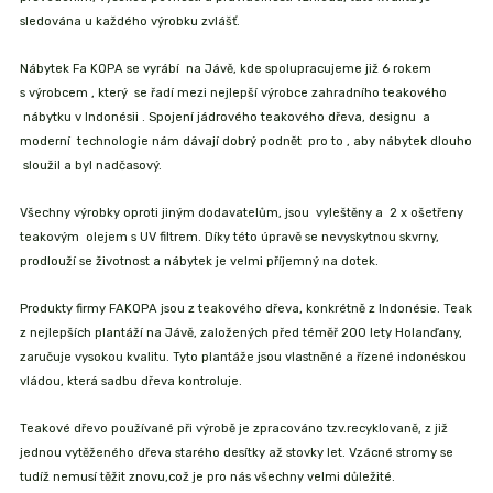
sledována u každého výrobku zvlášť.
Nábytek Fa KOPA se vyrábí na Jávě, kde spolupracujeme již 6 rokem
s výrobcem , který se řadí mezi nejlepší výrobce zahradního teakového
nábytku v Indonésii . Spojení jádrového teakového dřeva, designu a
moderní technologie nám dávají dobrý podnět pro to , aby nábytek dlouho
sloužil a byl nadčasový.
Všechny výrobky oproti jiným dodavatelům, jsou vyleštěny a 2 x ošetřeny
teakovým olejem s UV filtrem. Díky této úpravě se nevyskytnou skvrny,
prodlouží se životnost a nábytek je velmi příjemný na dotek.
Produkty firmy FAKOPA jsou z teakového dřeva, konkrétně z Indonésie. Teak
z nejlepších plantáží na Jávě, založených před téměř 200 lety Holanďany,
zaručuje vysokou kvalitu. Tyto plantáže jsou vlastněné a řízené indonéskou
vládou, která sadbu dřeva kontroluje.
Teakové dřevo používané při výrobě je zpracováno tzv.recyklovaně, z již
jednou vytěženého dřeva starého desítky až stovky let. Vzácné stromy se
tudíž nemusí těžit znovu,což je pro nás všechny velmi důležité.