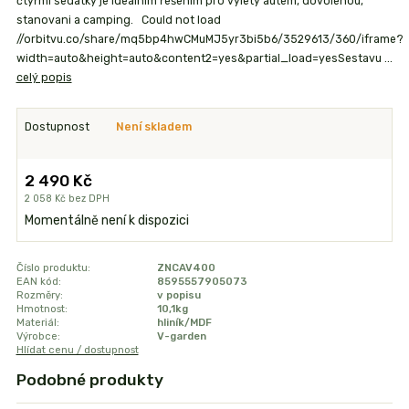
čtyřmi sedatky je idealnim řešenim pro vylety autem, dovolenou,
stanovani a camping. Could not load
//orbitvu.co/share/mq5bp4hwCMuMJ5yr3bi5b6/3529613/360/iframe?
width=auto&height=auto&content2=yes&partial_load=yesSestavu ...
celý popis
Dostupnost
Není skladem
2 490 Kč
2 058 Kč
bez DPH
Momentálně není k dispozici
Číslo produktu:
ZNCAV400
EAN kód:
8595557905073
Rozměry:
v popisu
Hmotnost:
10,1kg
Materiál:
hliník/MDF
Výrobce:
V-garden
Hlídat cenu / dostupnost
Podobné produkty