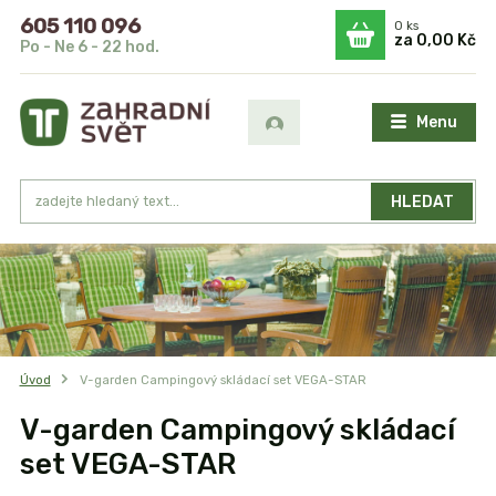
605 110 096
0
ks
za
0,00 Kč
Po - Ne 6 - 22 hod.
Menu
HLEDAT
Úvod
V-garden Campingový skládací set VEGA-STAR
V-garden Campingový skládací
set VEGA-STAR