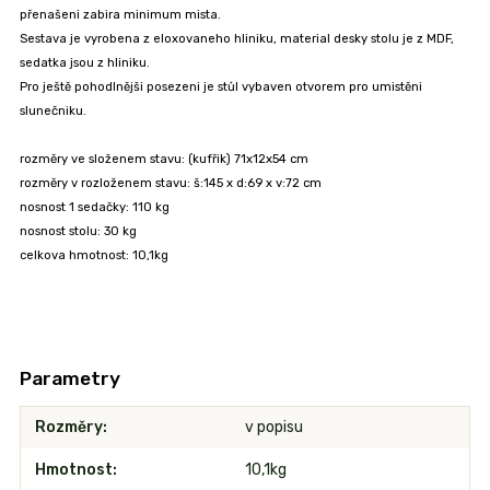
přenašeni zabira minimum mista.
Sestava je vyrobena z eloxovaneho hliniku, material desky stolu je z MDF,
sedatka jsou z hliniku.
Pro ještě pohodlnějši posezeni je stůl vybaven otvorem pro umistěni
slunečniku.
rozměry ve složenem stavu: (kufřik) 71x12x54 cm
rozměry v rozloženem stavu: š:145 x d:69 x v:72 cm
nosnost 1 sedačky: 110 kg
nosnost stolu: 30 kg
celkova hmotnost: 10,1kg
Parametry
Rozměry
v popisu
Hmotnost
10,1kg