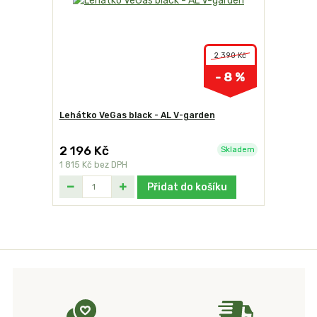
2 390 Kč
- 8 %
Lehátko VeGas black - AL V-garden
2 196 Kč
Skladem
1 815 Kč
bez DPH
Přidat do košíku