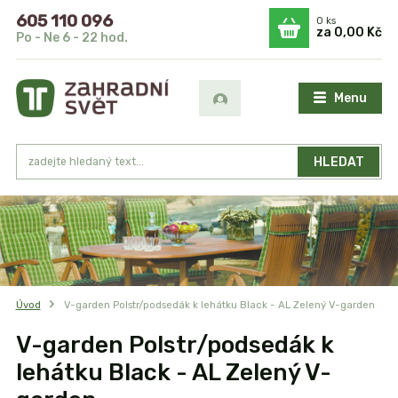
605 110 096
0
ks
za
0,00 Kč
Po - Ne 6 - 22 hod.
Menu
HLEDAT
Úvod
V-garden Polstr/podsedák k lehátku Black - AL Zelený V-garden
V-garden Polstr/podsedák k
lehátku Black - AL Zelený V-