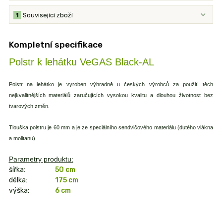
1
Související zboží
Kompletní specifikace
Polstr k lehátku VeGAS Black-AL
Polstr na lehátko je vyroben výhradně u českých výrobců za použití těch
nejkvalitnějších materiálů zaručujících vysokou kvalitu a dlouhou životnost bez
tvarových změn.
Tlouška polstru je 60 mm a je ze speciálního sendvičového materiálu (dutého vlákna
a molitanu).
Parametry produktu:
šířka:
50 cm
délka:
175 cm
výška:
6 cm