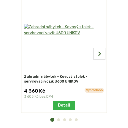
Zahradní nábytek - Kovový stolek -
Servírova
servírovací vozík U600 UNIKOV
4 360 Kč
2 190 K
Vyprodáno
3 603 Kč
bez DPH
1 810 Kč
be
Detail