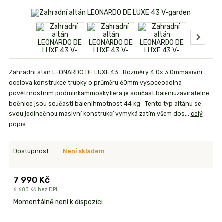
Zahradní stan LEONARDO DE LUXE 43 Rozměry 4.0x 3.0mmasivni
ocelova konstrukce trubky o průměru 60mm vysoceodolna
povětrnostnim podminkammoskytiera je součast baleniuzaviratelne
bočnice jsou současti balenihmotnost 44 kg Tento typ altánu se
svou jedinečnou masivní konstrukcí vymyká zatím všem dos...
celý
popis
Dostupnost
Není skladem
7 990 Kč
6 603 Kč
bez DPH
Momentálně není k dispozici