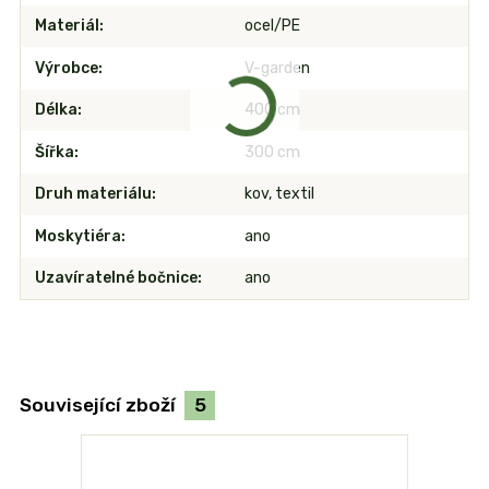
Materiál
ocel/PE
Výrobce
V-garden
Délka
400 cm
Šířka
300 cm
Druh materiálu
kov, textil
Moskytiéra
ano
Uzavíratelné bočnice
ano
Související zboží
5