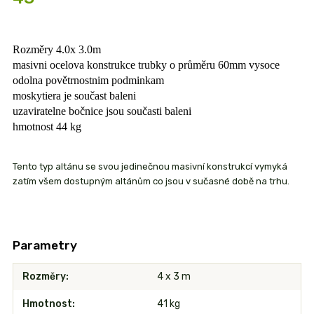
Rozměry 4.0x 3.0m
masivni ocelova konstrukce trubky o průměru 60mm vysoce
odolna povětrnostnim podminkam
moskytiera je součast baleni
uzaviratelne bočnice jsou současti baleni
hmotnost 44 kg
Tento typ altánu se svou jedinečnou masivní konstrukcí vymyká
zatím všem dostupným altánům co jsou v sučasné době na trhu.
Parametry
Rozměry
4 x 3 m
Hmotnost
41 kg