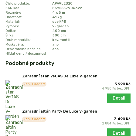
Číslo produktu:
APAVLED20
EAN kód:
8595557906322
Rozměry:
4 x 3 m
Hmotnost:
41 kg
Materiál:
ocel/PE
Výrobce:
V-garden
Délka:
400 cm
Šířka:
300 cm
Druh materiálu:
kov, textil
Moskytiéra:
ano
Uzavíratelné bočnice:
ano
Hlídat cenu / dostupnost
Podobné produkty
Zahradní stan VeGAS De Luxe V-garden
5 990 Kč
Není skladem
4 950 Kč
bez DPH
Detail
Zahradní altán Party De Luxe V-garden
3 490 Kč
Není skladem
2 884 Kč
bez DPH
Detail