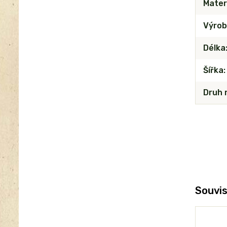
Mater
Výrob
Délka
Šířka
Druh 
Souvis