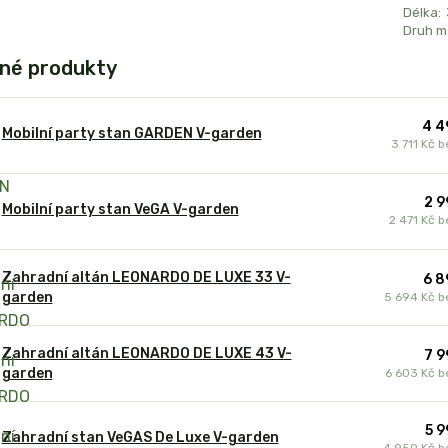
Délka:
Druh ma
né produkty
4 4
Mobilní party stan GARDEN V-garden
3 711 Kč
b
2 9
Mobilní party stan VeGA V-garden
2 471 Kč
b
Zahradní altán LEONARDO DE LUXE 33 V-
6 8
garden
5 694 Kč
b
Zahradní altán LEONARDO DE LUXE 43 V-
7 9
garden
6 603 Kč
b
5 9
Zahradní stan VeGAS De Luxe V-garden
4 950 Kč
b