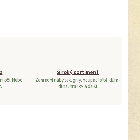
a
Široký sortiment
ní oči. Nebo
Zahradní nábytek, grily, houpací sítě, dům-
.
dílna, hračky a další.