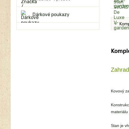
Dárkové poukazy
Komp
Komple
Zahrad
Kovový za
Konstrukc
materiálu
Stan je v