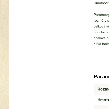
Hmotnost 
Parametry
rozměry s
celková v
podchozí 
ocelové pr
šířka bočn
Param
Rozm
Hmot