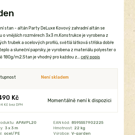
rden
ní stan - altán Party DeLuxe Kovový zahradní altán se
ou o vnějších rozměrech 3x3 m.Konstrukce je vyrobena z
ch trubek a ocelových profilů, světlá látková stříška dobře
teplo a sluneční paprsky, je vyrobena z materiálu polyester o
ě 180g/m2.Stan je vhodný pro každou z...
celý popis
tupnost
Není skladem
490 Kč
Momentálně není k dispozici
84 Kč
bez DPH
roduktu:
APAVPL20
EAN kód:
8595557902225
y:
3 x 3 m
Hmotnost:
22 kg
l:
ocel/PE
Výrobce:
V-garden