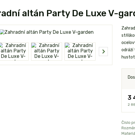
adní altán Party De Luxe V-ga
Zahrad
stříšk
ocelový
odráží 
hustot
Dos
3 
2 8
Číslo p
Rozměr
Materiá