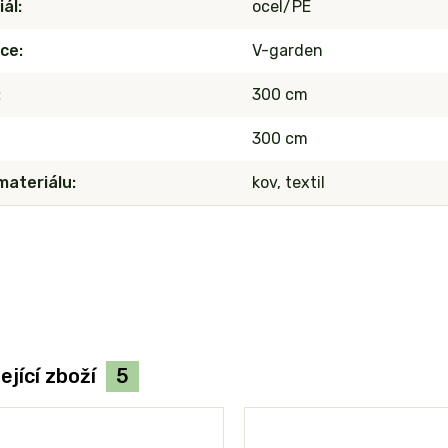
iál
ocel/PE
ce
V-garden
300 cm
300 cm
materiálu
kov, textil
ející zboží
5