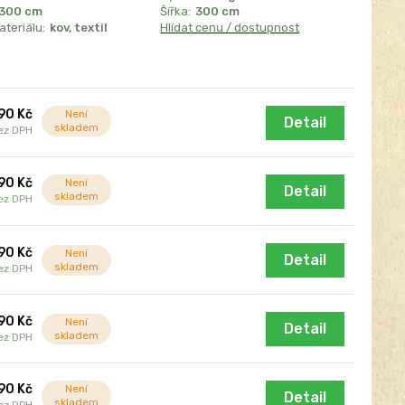
300 cm
Šířka:
300 cm
teriálu:
kov, textil
Hlídat cenu / dostupnost
90 Kč
Není
Detail
skladem
ez DPH
90 Kč
Není
Detail
skladem
ez DPH
90 Kč
Není
Detail
skladem
ez DPH
90 Kč
Není
Detail
skladem
ez DPH
90 Kč
Není
Detail
skladem
ez DPH