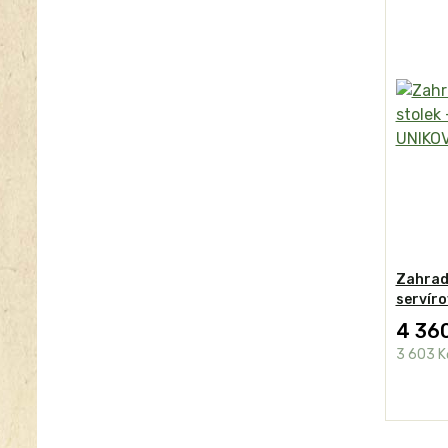
Zahradn
servíro
4 36
3 603 