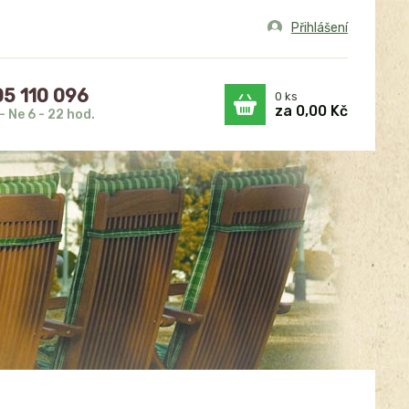
Přihlášení
5 110 096
0
ks
za
0,00 Kč
- Ne 6 - 22 hod.