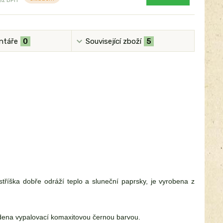
ntáře
0
Související zboží
5
stříška dobře odráží teplo a sluneční paprsky, je vyrobena z
dena vypalovací komaxitovou černou barvou.