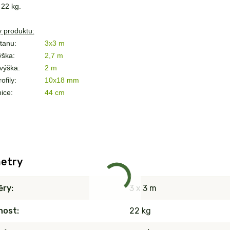
22 kg.
 produktu:
tanu:
3x3 m
ýška:
2,7 m
výška:
2 m
ofily:
10x18 mm
ice:
44 cm
etry
ěry
3 x 3 m
nost
22 kg