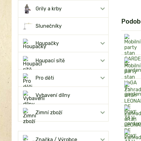
Grily a krby
Podob
Slunečníky
Houpačky
Houpací sítě
Pro děti
Vybavení dílny
Zimní zboží
Značka / Výrobce