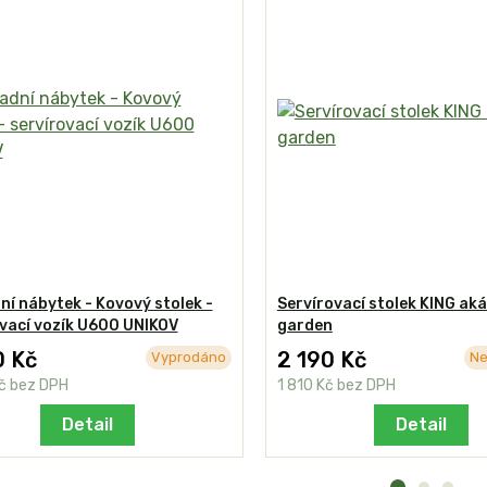
í nábytek - Kovový stolek -
Servírovací stolek KING aká
vací vozík U600 UNIKOV
garden
0 Kč
2 190 Kč
Vyprodáno
Ne
Kč
bez DPH
1 810 Kč
bez DPH
Detail
Detail