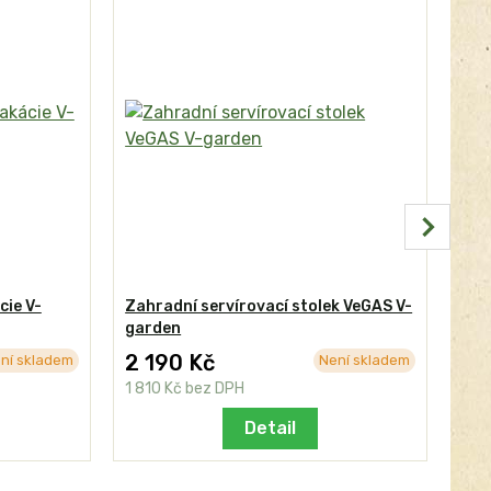
cie V-
Zahradní servírovací stolek VeGAS V-
Kře
garden
2 190 Kč
2 
ní skladem
Není skladem
1 810 Kč
bez DPH
1 9
Detail