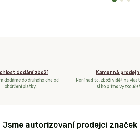
chlost dodání zboží
Kamenná prodejn
ám dodáme do druhého dne od
Není nad to, zboží vidět na vlast
obdržení platby.
si ho přímo vyzkoušet
Jsme autorizovaní prodejci značek