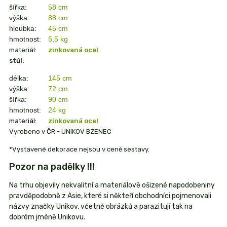
šířka:
58 cm
výška:
88 cm
hloubka:
45 cm
hmotnost:
5,5 kg
materiál:
zinkovaná ocel
stůl:
délka:
145 cm
výška:
72 cm
šířka:
90 cm
hmotnost:
24 kg
materiál:
zinkovaná ocel
Vyrobeno v ČR - UNIKOV BZENEC
*Vystavené dekorace nejsou v ceně sestavy.
Pozor na padělky !!!
Na trhu objevily nekvalitní a materiálově ošizené napodobeniny
pravděpodobně z Asie, které si někteří obchodníci pojmenovali
názvy značky Unikov, včetně obrázků a parazitují tak na
dobrém jméně Unikovu.