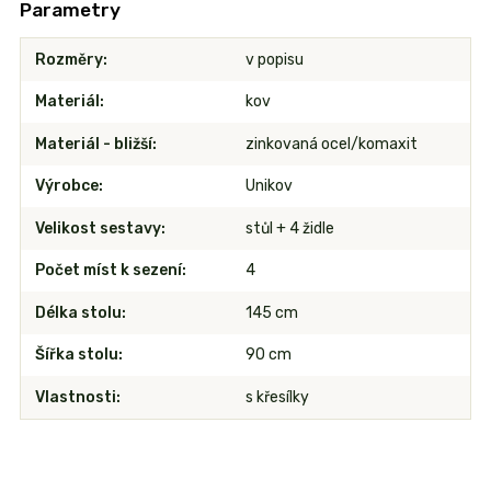
Parametry
Rozměry
v popisu
Materiál
kov
Materiál - bližší
zinkovaná ocel/komaxit
Výrobce
Unikov
Velikost sestavy
stůl + 4 židle
Počet míst k sezení
4
Délka stolu
145 cm
Šířka stolu
90 cm
Vlastnosti
s křesílky