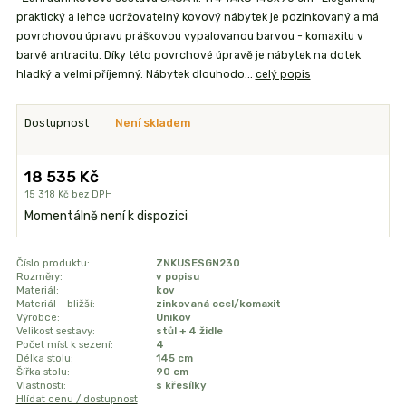
praktický a lehce udržovatelný kovový nábytek je pozinkovaný a má
povrchovou úpravu práškovou vypalovanou barvou - komaxitu v
barvě antracitu. Díky této povrchové úpravě je nábytek na dotek
hladký a velmi příjemný. Nábytek dlouhodo...
celý popis
Dostupnost
Není skladem
18 535 Kč
15 318 Kč
bez DPH
Momentálně není k dispozici
Číslo produktu:
ZNKUSESGN230
Rozměry:
v popisu
Materiál:
kov
Materiál - bližší:
zinkovaná ocel/komaxit
Výrobce:
Unikov
Velikost sestavy:
stůl + 4 židle
Počet míst k sezení:
4
Délka stolu:
145 cm
Šířka stolu:
90 cm
Vlastnosti:
s křesílky
Hlídat cenu / dostupnost