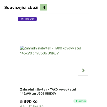
Související zboží
4
TOP produkt
Zahradní nábytek - TAKO kovový stůl
Zahradní 
145x90 cm U506 UNIKOV
kovová ži
5 390 Kč
1 390 K
Skladem
4 455 Kč
bez DPH
1 149 Kč
be