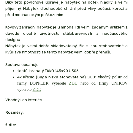
Díky této povrchové úpravě je nábytek na dotek hladký a velmi
příjemný. Nábytek dlouhodobě chrání před vlivy počasí, korozí a
před mechanickým poškozením.
Kovový zahradní nábytek je u mnoha lidí velmi žádaným artiklem z
důvodů dlouhé životnosti, stálobarevnosti a nadčasového
designu.
Nábytek je velmi dobře skladovatelný, židle jsou stohovatelné a
kvůli své hmotnosti se tento nábytek velmi dobře přenáší.
Sestava obsahuje:
1x stůl hranatý TAKO 145x90 U506
4x Křeslo (Sága nízká stohovatelná) U001
vhodný polstr od
firmy DOPPLER vyberete
ZDE
nebo od firmy UNIKOV
vyberete
ZDE
Vhodný i do interiéru.
Rozměry:
židle: