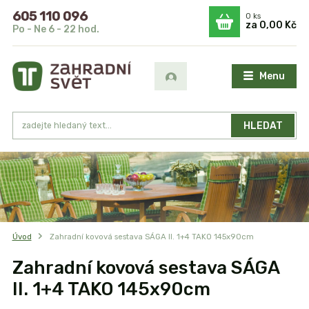
605 110 096
0
ks
za
0,00 Kč
Po - Ne 6 - 22 hod.
Menu
HLEDAT
Úvod
Zahradní kovová sestava SÁGA II. 1+4 TAKO 145x90cm
Zahradní kovová sestava SÁGA
II. 1+4 TAKO 145x90cm