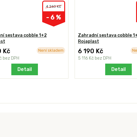
4 260 Kč
- 6 %
ní sestava cobble 1+2
Zahradní sestava cobble 1
ast
Rojaplast
0 Kč
6 190 Kč
Není skladem
Ne
Kč
bez DPH
5 116 Kč
bez DPH
Detail
Detail