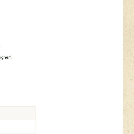
.
signem.