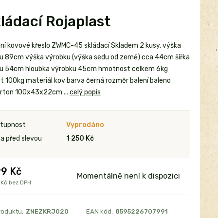
ládací Rojaplast
ní kovové křeslo ZWMC-45 skládací Skladem 2 kusy. výška
u 89cm výška výrobku (výška sedu od země) cca 44cm šířka
u 54cm hloubka výrobku 45cm hmotnost celkem 6kg
t 100kg materiál kov barva černá rozměr balení baleno
rton 100x43x22cm ...
celý popis
tupnost
Vyprodáno
a před slevou
1 250 Kč
9 Kč
Momentálně není k dispozici
 Kč
bez DPH
roduktu:
ZNEZKRJ020
EAN kód:
8595226707991