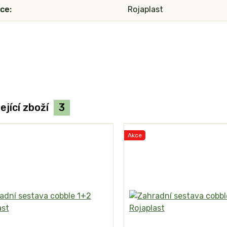
ce
Rojaplast
ející zboží
3
Akce