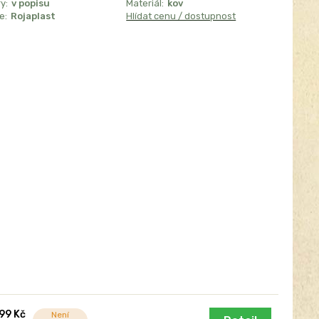
y:
v popisu
Materiál:
kov
e:
Rojaplast
Hlídat cenu / dostupnost
99 Kč
Není