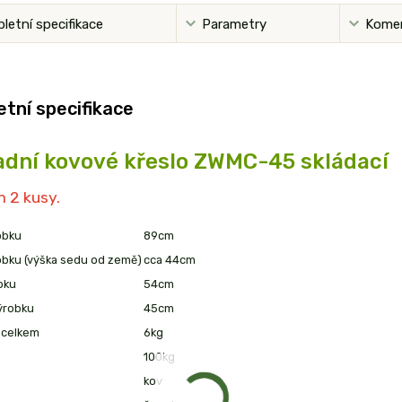
letní specifikace
Parametry
Kome
tní specifikace
adní kovové křeslo ZWMC-45 skládací
 2 kusy.
obku
89cm
obku (výška sedu od země)
cca 44cm
bku
54cm
ýrobku
45cm
 celkem
6kg
100kg
kov