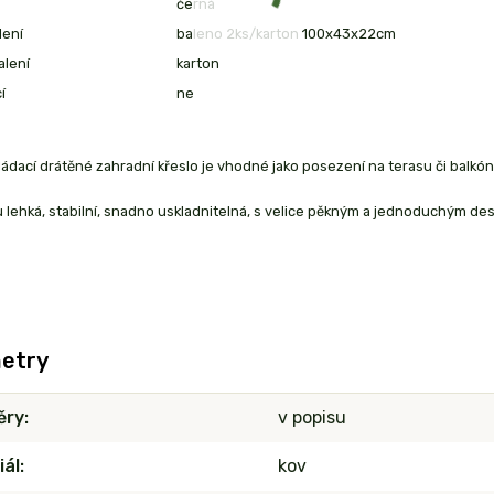
černá
lení
baleno 2ks/karton 100x43x22cm
alení
karton
í
ne
ádací drátěné zahradní křeslo je vhodné jako posezení na terasu či balkón
u lehká, stabilní, snadno uskladnitelná, s velice pěkným a jednoduchým de
etry
ěry
v popisu
iál
kov