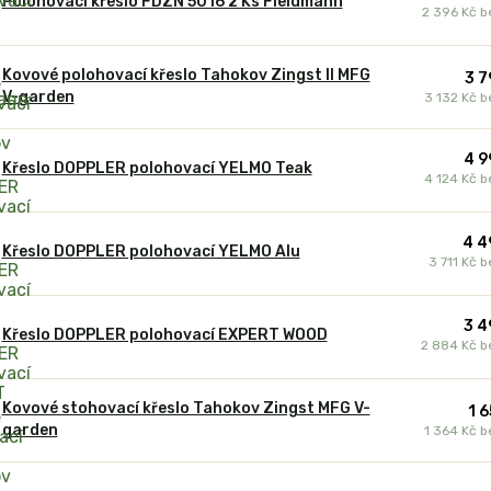
Polohovací křeslo FDZN 5016 2 Ks Fieldmann
2 396 Kč
b
Kovové polohovací křeslo Tahokov Zingst II MFG
3 7
V-garden
3 132 Kč
b
4 9
Křeslo DOPPLER polohovací YELMO Teak
4 124 Kč
b
4 4
Křeslo DOPPLER polohovací YELMO Alu
3 711 Kč
b
3 4
Křeslo DOPPLER polohovací EXPERT WOOD
2 884 Kč
b
Kovové stohovací křeslo Tahokov Zingst MFG V-
1 
garden
1 364 Kč
b