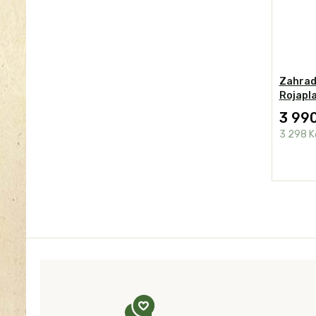
Zahrad
Rojapl
3 99
3 298 