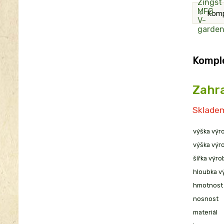
Komp
Komple
Zahr
Skladem
výška výr
výška výr
šířka výro
hloubka v
hmotnost
nosnost
materiál