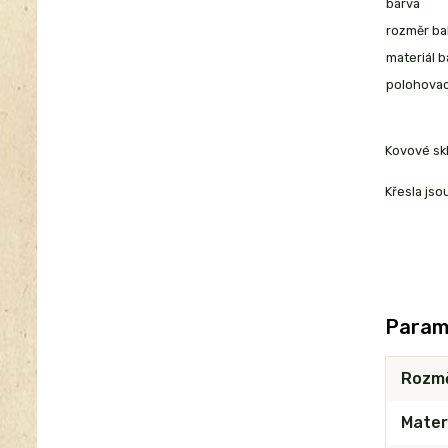
barva
rozměr ba
materiál b
polohovac
Kovové skl
Křesla jso
Param
Rozm
Mater