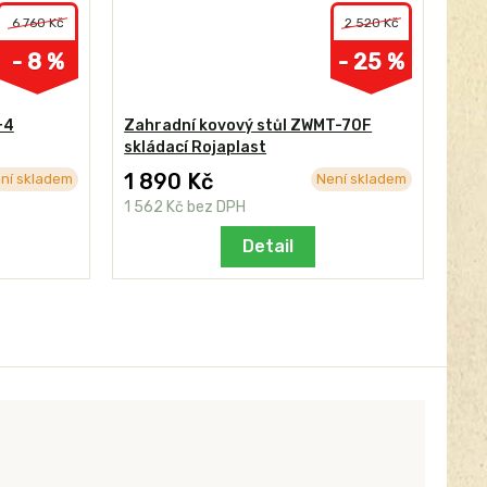
6 760 Kč
2 520 Kč
- 8 %
- 25 %
+4
Zahradní kovový stůl ZWMT-70F
skládací Rojaplast
1 890 Kč
ní skladem
Není skladem
1 562 Kč
bez DPH
Detail