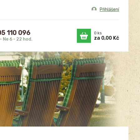
Přihlášení
5 110 096
0
ks
za
0,00 Kč
- Ne 6 - 22 hod.