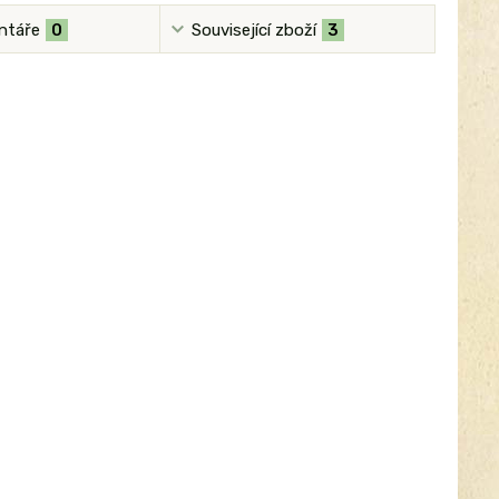
ntáře
0
Související zboží
3