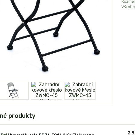
Rozměr
Výrobc
né produkty
2 8