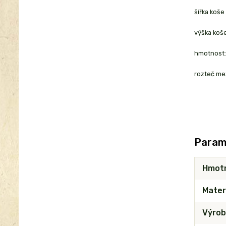
šířka koše 
výška koš
hmotnost
rozteč me
Param
Hmot
Mater
Výrob