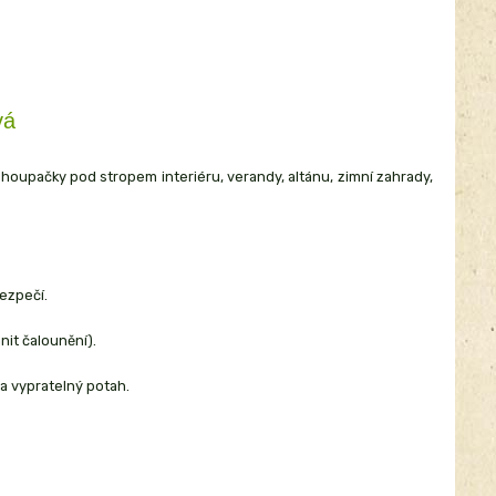
vá
houpačky pod stropem interiéru, verandy, altánu, zimní zahrady,
bezpečí.
it čalounění).
 a vypratelný potah.