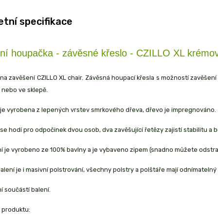
tní specifikace
ní houpačka - závěsné křeslo - CZILLO XL krémo
a zavěšení CZILLO XL chair. Závěsná houpací křesla s možností zavěšení 
 nebo ve sklepě.
je vyrobena z lepených vrstev smrkového dřeva, dřevo je impregnováno.
se hodí pro odpočinek dvou osob, dva zavěšující řetězy zajistí stabilitu a 
í je vyrobeno ze 100% bavlny a je vybaveno zipem (snadno můžete odstran
alení je i masivní polstrování, všechny polstry a polštáře mají odnímatelný
í součástí balení.
 produktu: