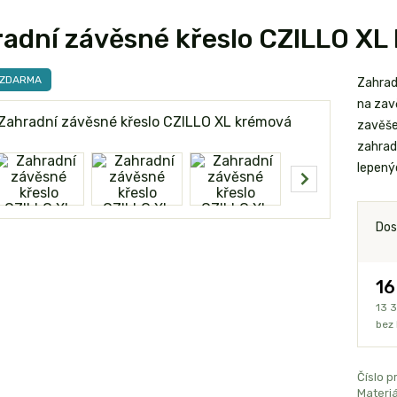
adní závěsné křeslo CZILLO XL
 ZDARMA
Zahrad
na zav
zavěše
zahrad
lepený
Dos
16
13 
bez
Číslo p
Materiá