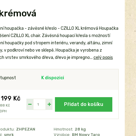
 krémová
ní houpačka - závěsné křeslo - CZILLO XL krémová Houpačka
ěšení CZILLO XL chair. Závěsná houpací křesla s možností
ní houpačky pod stropem interiéru, verandy, altánu, zimní
y, v podkroví nebo ve sklepě. Houpačka je vyrobena z
ch vrstev smrkového dřeva, dřevo je impregno...
celý popis
tupnost
K dispozici
 199 Kč
Přidat do košíku
388 Kč
 DPH
roduktu:
ZHPEZAN
Hmotnost:
28 kg
l:
smrk
Výrobce:
BM Nowy Targ