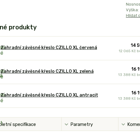
Nosnos
Výška:
Hlídat 
né produkty
14 5
Zahradní závěsné křeslo CZILLO XL červená
12 065 Kč
b
16 
Zahradní závěsné křeslo CZILLO XL zelená
13 388 Kč
b
16 
Zahradní závěsné křeslo CZILLO XL antracit
13 388 Kč
b
letní specifikace
Parametry
Kome