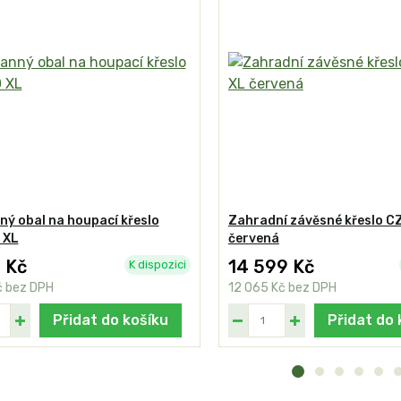
ý obal na houpací křeslo
Zahradní závěsné křeslo C
 XL
červená
 Kč
14 599 Kč
K dispozici
č
bez DPH
12 065 Kč
bez DPH
Přidat do košíku
Přidat do 