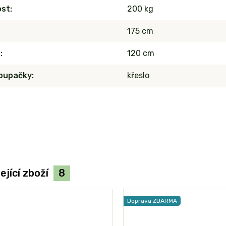
ost
200 kg
175 cm
a
120 cm
oupačky
křeslo
ející zboží
8
Doprava ZDARMA