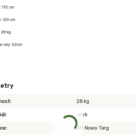
:
175 cm
e:
120 cm
:
28 kg
zi oky: 52cm
etry
nost
28 kg
iál
smrk
ce
BM Nowy Targ