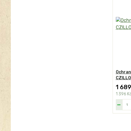
Ochrann
CZILLO
1 689
1 396 K