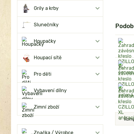
Grily a krby
Slunečníky
Podob
Houpačky
Houpací sítě
Pro děti
Vybavení dílny
Zimní zboží
Komp
Značka / Výrobce