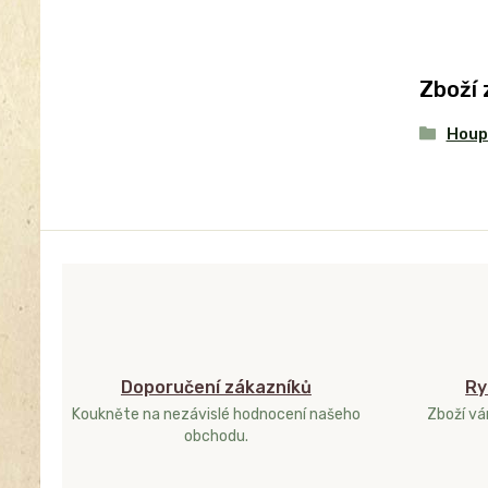
Zboží 
Houp
Doporučení zákazníků
Ry
Koukněte na nezávislé hodnocení našeho
Zboží v
obchodu.