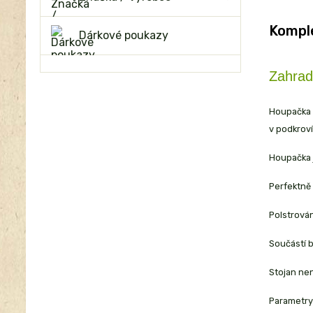
Komple
Dárkové poukazy
Zahrad
Houpačka n
v podkroví
Houpačka 
Perfektně 
Polstrován
Součástí b
Stojan nen
Parametry