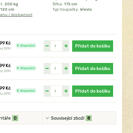
t:
200 kg
Šířka:
175 cm
120 cm
Typ houpačky:
křeslo
cenu / dostupnost
99 Kč
K dispozici
Přidat do košíku
ez DPH
199 Kč
K dispozici
Přidat do košíku
ez DPH
199 Kč
K dispozici
Přidat do košíku
ez DPH
ntáře
0
Související zboží
8