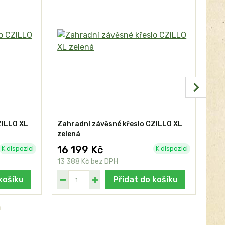
ZILLO XL
Zahradní závěsné křeslo CZILLO XL
Zah
zelená
set
16 199 Kč
25
K dispozici
K dispozici
13 388 Kč
bez DPH
21 
košíku
Přidat do košíku