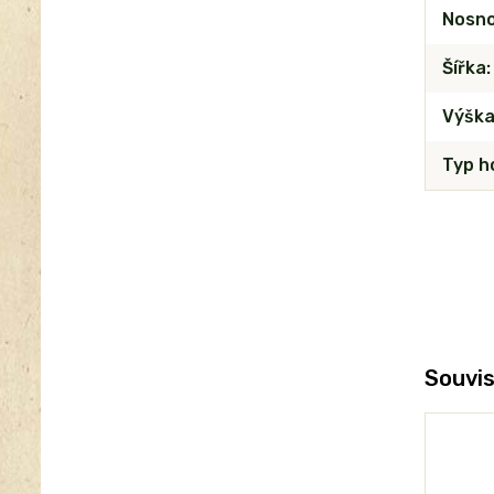
Nosn
Šířka
Výšk
Typ h
Souvis