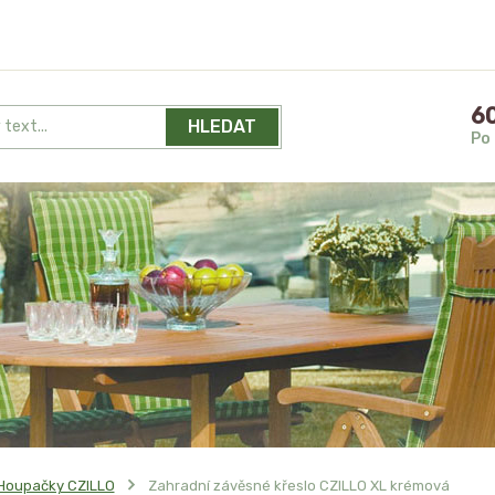
60
HLEDAT
Po 
Houpačky CZILLO
Zahradní závěsné křeslo CZILLO XL krémová