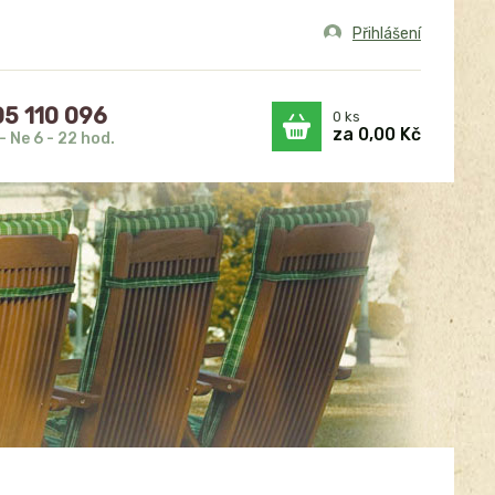
Přihlášení
5 110 096
0
ks
za
0,00 Kč
- Ne 6 - 22 hod.