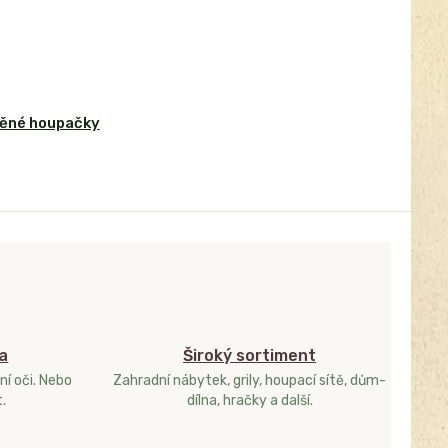
ěné houpačky
a
Široký sortiment
ní oči. Nebo
Zahradní nábytek, grily, houpací sítě, dům-
.
dílna, hračky a další.