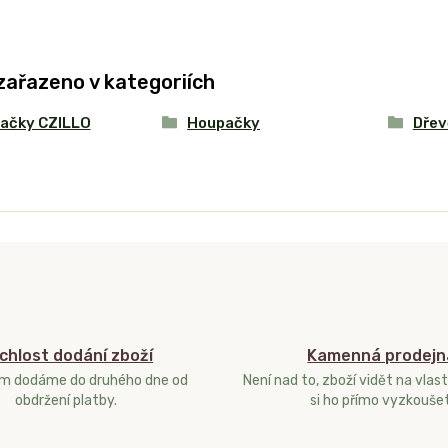
zařazeno v kategoriích
ačky CZILLO
Houpačky
Dřev
chlost dodání zboží
Kamenná prodejn
ám dodáme do druhého dne od
Není nad to, zboží vidět na vlast
obdržení platby.
si ho přímo vyzkoušet